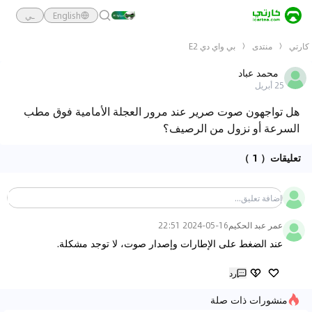
English
ـي
كارتي
منتدى
بي واي دي E2
محمد عباد
25 أبريل
هل تواجهون صوت صرير عند مرور العجلة الأمامية فوق مطب
السرعة أو نزول من الرصيف؟
تعليقات
（ 1 ）
عمر عبد الحكيم
2024-05-16 22:51
عند الضغط على الإطارات وإصدار صوت، لا توجد مشكلة.
رد
منشورات ذات صلة