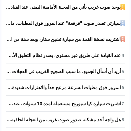
يوجد صوت غريب يأتي من العجلة الأمامية اليمنى عند القيادة بسرعات منخفضة.
سيارتي تصدر صوت "قرقعة" عند المرور فوق المطبات، ما السبب؟
اشتريت نسخة القمة من سيارة تشين ستار، وبعد سنة من الاستخدام وقطع 4800 كيلومتر، لاحظت أنه عند المرور فوق المطبات المنخفضة على الطرق الوطنية، يحدث تمايل في الجزء الخلفي من السيارة. خاصة في السرعات التي لا تتجاوز 60 كيلومتر في الساعة، مع تفعيل نظام الثبات الإلكتروني تلقائياً. هل واجهتم نفس المشكلة؟
4
عند القيادة على طريق غير مستوي، يصدر نظام التعليق الأمامي صوت صرير.
5
أريد أن أسأل الجميع، ما سبب الضجيج الغريب في العجلات الخلفية لسيارة تويوتا 4Runner موديل 2006 عند المرور على المطبات؟
6
المرور فوق مطبات السرعة مزعج جداً والاهتزازات شديدة، ما مشكلة ممتص الصدمات؟
7
اشتريت سيارة كيا سبورتج مستعملة لمدة 10 سنوات. عندما تمر السيارة بالحفر أو المطبات، يصدر صوت صرير من الشاسيه الأمامي. استشرت ورشة الإصلاح وقالوا إنه من المحتمل أن يكون السبب هو تقادم جلود قضيب التوازن، واستبدال زوج من جلود قضيب التوازن الأمامي يحتاج لأكثر من مئتي يوان. لكن المشكلة هي أنه حتى بعد الاستبدال قد لا يتم حل المشكلة. هل تعتقدون أنه من الضروري استبدالها؟
8
هل واجه أحد مشكلة صدور صوت غريب من العجلة الخلفية اليمنى؟ عندما تكون درجة الحرارة منخفضة وعند المرور على مطب، يصدر صوت صرير من العجلة الخلفية اليمنى. لا توجد مشكلة أثناء القيادة العادية، ولا يوجد صوت عند القيادة على الطرق الوعرة، والممتصات لا تسرب زيت. السيارة مستخدمة لمدة ثلاث سنوات فقط، لا أعتقد أن المشكلة من جلب التوازن، كما أن الصوت لا يبدو أنه صادر منها.