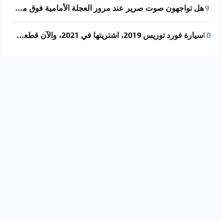
9
هل تواجهون صوت صرير عند مرور العجلة الأمامية فوق مطب السرعة أو نزول من الرصيف؟
10
سيارة فورد توريس 2019، اشتريتها في 2021، والآن قطعت 57000 كيلومتر. مؤخراً، أصبح هناك ضجيج واضح في الشاسيه، وكلما زادت حرارة الطقس، أصبح الصوت أوضح. عندما تمر السيارة فوق المطبات، أو عندما تمر العجلات الأمامية على طرق غير متساوية، يُسمع صوت صرير من الأسفل، يشبه صوت الحديد وهو يدور داخل غلاف مطاطي. عند دخول الموقف تحت الأرض وتوجيه عجلة القيادة إلى اليسار، وعندما تمر العجلات الأمامية فوق المطبات، يُسمع صوت "غضن" من داخل مقدمة السيارة. وعند الرجوع للخلف لدخول الموقف وتوجيه عجلة القيادة إلى النهاية، يصدر نفس الصوت من مقدمة السيارة. هذا الضجيج مزعج للغاية، وأود معرفة ما إذا كان لدى أي منكم نصائح أو إذا واجهتم موقفًا مشابهًا؟