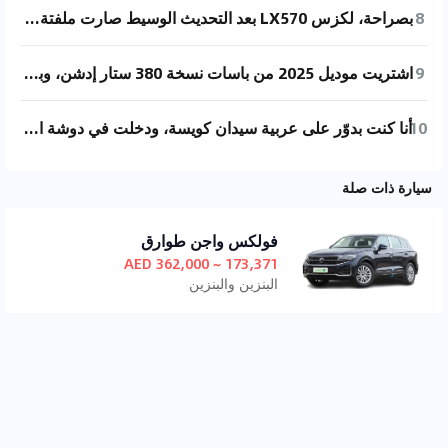
8
بصراحة، لكزس LX570 بعد التحديث الوسيط صارت ملفتة للنظر أكثر من أي وقت مضى، تصميمها الخارجي جرئ جدًا، فيه لمسة فخامة وعصرية بنفس الوقت، يجذب فئة الشباب وحتى الناس الأكبر سنًا ممكن يشوفونها. بس لما تدخل داخل السيارة، خصوصًا بعد ما تسمع إنها "فول سايز SUV"، تتفاجأ إن المساحة مش قد التوقعات، أنا طولي 180 ووزني 70، وبعد ما ضبطت الكرسي الأمامي على وضعي المريح، المسافة اللي ورا كانت تقريبًا 8 سم بس، وهذا شيء قليل على سيارة بهذا السعر. لكن الأمانة، الجلد الداخلي ناعم وفخم، والمواصفات الترفيهية كثيرة وتغطي النقص شوي في المساحة. من ناحية الأداء، مكينة الـ5.7 V8 فيها قوة ضخمة، بس استجابتها هادية وتدريجية، وتحس السيارة ثقيلة فعلاً، والدركسون هيدروليكي وما يعطيك إحساس بالطريق، فيه تأخير واضح بين الحركة وردة الفعل. حسيت كأني أسوق فوق مرتبة، معزول تمامًا عن الطريق، ما يعطيك ثقة لو بتسوق بسرعة على الإسفلت. بس لو تفكر فيها كسيارة أوف رود، الوضع يختلف: التوجيه الناعم يساعدك تتفادى الارتدادات في التضاريس الصعبة، والنظام الهوائي يرفع وينزل السيارة حسب الحاجة، ومع وجود الدفع الرباعي الدائم، وأنظمة المساعدة في الطرق الوعرة، هي فعليًا وحش في البر. سيارة فخمة ومجهزة للرحلات البرية أكثر من إنها للقيادة اليومية الديناميكية.
9
اشتريت موديل 2025 من باسات نسخة 380 ستار إدشن، وبعد ما قارنتها بموديل 2024 (لأن عندنا في البيت نسخة 330 إيليت 2024)، لاحظت الفرق الأساسي في بعض الإضافات التقنية – مثل رادارات الموجات المليمترية الإضافية، كاميرا، وثلاثة حساسات فوق العادي. باقي المواصفات تقريبًا نفس الشي. أكثر فرق حسّيته هو في نظام متابعة السيارة الأمامية، صار أسرع وأكثر دقة، وحتى حساسات الرجوع صارت تشتغل أسرع. من ناحية استهلاك البنزين، ممتاز: على الخط والطرق السريعة حوالي 7.1 لتر لكل 100 كم، نفس صرفية الـ330 تقريبًا. المساحة من أهم الأسباب اللي خلتني أختارها – عندي أطفال، وأغلب استخدامها عائلي في الويكند، والباسات أريح من الماجنت (مايتن) من ناحية الجلوس، خصوصًا مع قاعدة عجلات 2.87 متر. المواصفات اليومية مثل المرايا اللي تنزل وقت الرجوع، تبريد وتسخين المقاعد، الركن الذاتي، الرادار، والفرامل التلقائية – كلها موجودة وتكفي الاستخدام الطبيعي. لكن فيها بعض العيوب، أولها إن نظام الترفيه متأخر شوي، الشاشة صغيرة، وما فيها اتصال لاسلكي بالجوال، ولا نافي جيد – لازم تشبك التليفون. ثاني شي، الاهتزاز الخفيف في السرعات البطيئة للحين موجود، ما تم تحسينه، وناقل الحركة مغطى بالجلد بس شكله عادي جدًا. بشكل عام، السيارة ما فيها عيوب كبيرة، ومناسبة لأي شخص يدور راحة واستقرار وما يحب يصدع راسه. تصميمها بسيط، لكن أداءها ومواصفاتها تخلّيها صفقة ممتازة في الفئة المتوسطة.
10
أنا كنت بدوّر على عربية سيدان كويسة، ودخلت في دوشة الاختيارات زي أي حد: بصيت على السنترا والسيفيك، وكل واحدة فيها حاجة تعجب وحاجة تخليني أقول لأ. السنترا حسيتها هادية زيادة وأنا لسه شاب، والسيفيك كانت مغرية بس مش مقتنع بيها للنهاية. دخلت معرض تويوتا كده على السريع، أول ما دخلت لقيت الكورولا قدامي في المعرض، جربتها، والسيلز كانوا في منتهى الأدب والاحترام، عكس اللي قابلتهم في التوكيلات التانية، وفي الآخر اقتنعت وجبت الكورولا الهايبرد. بعد سنة استخدام، العربية بصراحة مريحة ونعمة، ومفيش مشاكل كبيرة، بس في نفس الوقت فيها شوية تفاصيل مزعجة زي الشاشة التعبانة البطيئة، والكاسيت شكله من العصر الحجري، فغيّرتهم. حتى الكراسي والدرج الوسطاني كانوا بيتوسخوا بسهولة، لبّستهم جلد. الأنوار كانت هالوجين، ركّبت LED، والكلاكس صوتُه ضعيق كده. من ناحية الأداء، كويسة، مش صاروخ بس كفاية للمشاوير. على سرعة 120+ كنت بحس العربية بتهفهف شوية، فغيّرت الجنط والكاوتش من 16 لـ 17 بوصة، وثبّتت العربية جامد على الطريق. أكتر حاجة مبهرة فعلاً كانت استهلاك البنزين، نزل معايا مرة لـ 3.9 لتر / 100 كم! بس بعد ما دوست على إعادة الضبط بالغلط، بقى يقرأ 5.3 ومش عارف أرجّعه تاني المساحة تمام، قدام مرتاح، وورا لشخصين كويس، 3 هيزحموا بعض. العيب اللي يضايقني فعلاً هو التكييف، خصوصًا ورا، مفيش فتحات فعالة، والهواء ضعيف شوية في الصيف. أنا بحب أظبط في العربية، فعدّلت كتير: فرامل، كاوتش، جنوط، أنوار، صوت، وشوية إكسسوارات خفيفة، بس في المجمل أنا راضي. نصيحتي للّي ناوي يشتري: ما تشتريش عشان الناس كلها بتشتري، اشتري عشان إنت مقتنع، وقارن أسعار ومميزات. وفي الآخر، الكورولا عربية محترمة، مش هتخذلك، بس مش مثالية... فيها شوية حاجات محتاجة تظبيط، ودي على حسب دماغك واستعدادك تصرف عليها شوية بعد الشرا.
سيارة ذات صلة
فولكس واجن طوارق
173,371 ~ 362,000 AED
البنزين والبنزين