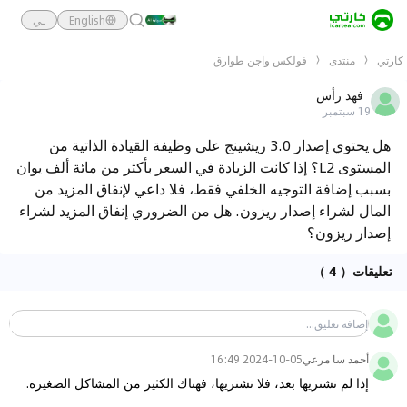
English
ـي
كارتي
منتدى
فولكس واجن طوارق
فهد رأس
19 سبتمبر
هل يحتوي إصدار 3.0 ريشينج على وظيفة القيادة الذاتية من
المستوى L2؟ إذا كانت الزيادة في السعر بأكثر من مائة ألف يوان
بسبب إضافة التوجيه الخلفي فقط، فلا داعي لإنفاق المزيد من
المال لشراء إصدار ريزون. هل من الضروري إنفاق المزيد لشراء
إصدار ريزون؟
تعليقات
（ 4 ）
أحمد سا مرعي
2024-10-05 16:49
إذا لم تشتريها بعد، فلا تشتريها، فهناك الكثير من المشاكل الصغيرة.