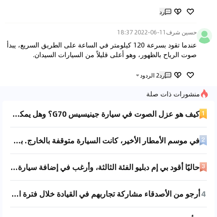
رد
حسين شرف
2022-06-11 18:37
عندما تقود بسرعة 120 كيلومتر في الساعة على الطريق السريع، يبدأ 
صوت الرياح بالظهور، وهو أعلى قليلاً من السيارات السيدان.
رد
2
الردود
منشورات ذات صلة
كيف هو عزل الصوت في سيارة جينيسيس G70؟ وهل يمكن مقارنته بسيارة لكزس ES؟
في موسم الأمطار الأخير، كانت السيارة متوقفة بالخارج. بعد التشغيل، عند الضغط على الفرامل أسمع صوت ماء تحت الهيكل. لقد فحصت السقف ولم أجد أي تسريب، كما أن الأرضية ليس بها مشكلة. هل من الممكن أن الماء دخل إلى هيكل السيارة؟ هل يمكن لأي خبير مساعدتي في تحليل هذه المشكلة؟
حاليًا أقود بي إم دبليو الفئة الثالثة، وأرغب في إضافة سيارة SUV بأداء تحكم ممتاز لأنني أُولي اهتمامًا كبيرًا للتحكم. سمعت أن هذه السيارة رائعة. لدي سؤالان أحتاج إلى مشورتك بشأنهما. أفكر في لوتس Eletre. أولاً، كيف هو أداء التحكم في هذه السيارة؟ ثانيًا، هل صيانة وإصلاح هذه السيارة مريحان؟ لم ألاحظ وجود وكيل معتمد للوتس.
4
أرجو من الأصدقاء مشاركة تجاربهم في القيادة خلال فترة الربيع. أود أن أسأل عن استهلاك الوقود الذي يظهر على لوحة العدادات لسيارة فولكس فاجن شيروكو عند استخدام نظام القيادة الثابتة على سرعة 120 كيلومتر في الساعة عند القيادة على الطرق السريعة. أرجو توضيح طراز السيارة، على سبيل المثال، 1.4T بشاحن توربيني واحد وناقل حركة 7 سرعات، وما هو استهلاك الوقود الذي يظهر عند الثبات على 120. الهدف من ذلك هو الحصول على مرجع لأنني أخطط لشراء سيارة مناسبة للطرق السريعة وموفرة للوقود ومزودة بنظام القيادة الثابتة. أعتقد أن طراز شيروكو 1.4T بشاحن توربيني واحد خيار جيد، لكنني سمعت أيضًا أن استهلاك الوقود لطراز 2.0T بـ 6 سرعات جيد أيضًا.