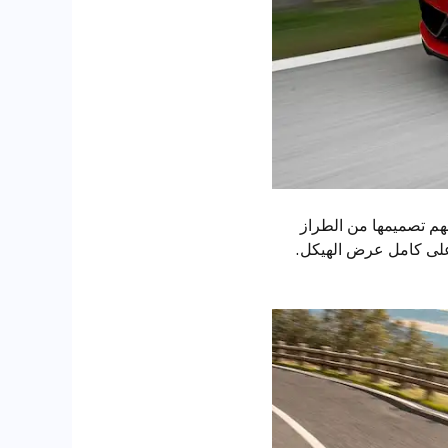
ه. تستلهم تصميمها من الطراز
يح LED جانبية وشبك أمامي يمتد على كامل عرض الهيكل.