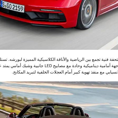
ز بورشه بوكستر 2024 كتحفة فنية تجمع بين الرياضية والأناقة الكلاسيكية المميزة لبورش
الشهير 911، حيث تعرض واجهة أمامية ديناميكية وحادة مع مصاب
سيابي مع منفذ تهوية كبير أمام العجلات الخلفية لتبريد المكابح.