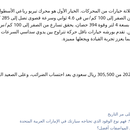
350 
ل إلى 293 كم/س. تقدم بورشه خيارات ناقل حركة تتراوح بين يدوي سداسي السرع
يعزز تجربة القيادة ويجعلها مميزة.
تبدأ أسعار بورشه بوكستر 2024 من 305,500 ريال سعودي بعد احتساب الضرائب، وعلى