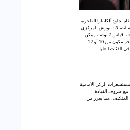
اصيل مغطاة بجلود ألكانتارا الفاخرة،
ام اتصالات بورش المركزي
الذي يدعم الأوامر الصوتية ويتوافق مع آبل كار بلاي، إضافة إلى نظام ملاحة متطور يعرض على شاشة قياس 7 بوصة. يمكن
للركاب الاستمتاع بجودة صوت استثنائية من خلال 8 مكبرات صوت قياسية أو اختيار نظام صوتي فاخر مكون من 10 أو 12
تشمل مستشعرات الركن الأمامية
ا مع ظروف القيادة
 المتكيف، مما يعزز من