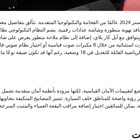
تحتضن مقصورة بورشه بوكستر 2024 عالمًا من الفخامة والتكنولوجيا المتقدمة. تتألق بتف
افذ تهوية متطورة وشاشة عدادات رقمية. يضم النظام التكنولوجي نظ
ضعية، رغم أنها قد تكون ضيقة نوعًا ما في الفئات العليا.
كستر 2024 لم تخضع لتقييمات الأمان القياسية، لكنها مزودة بأنظمة أمان متقدمة 
فر رؤية واضحة للمناطق خلف السيارة. تتميز المصابيح المتكيفة بتجاوبه
ية. يمكن للسائقين اختيار إضافة مراقب البقعة العمياء والمثبت السرعة
ات