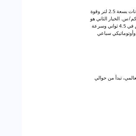
تقدم بورشه بوكستر 2024 ثلاثة خيارات من المحركات. الخيار الأول هو محرك تيربو رباعي الأسطوانات بسعة 2.5 لتر وقوة
حصان، يحقق تسارع من الصفر إلى 100 كم/س في 4.6 ثواني وسرعة قصوى تصل إلى 285 كم/س. الخيار الثاني هو
محرك سداسي الأسطوانات بسعة 4 لتر وقوة 394 حصان، يحقق تسارع من الصفر إلى 100 كم/س في 4.5 ثواني وسرعة
ات وأوتوماتيكي سباعي
 الصعيد العالمي، تبدأ من حوالي