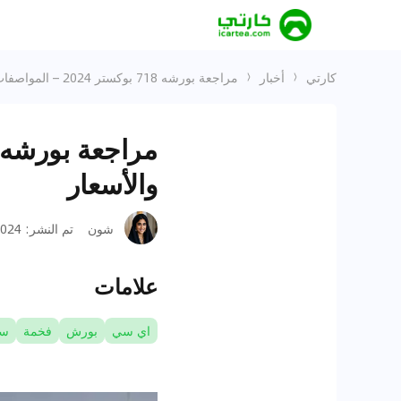
كارتي
أخبار
مراجعة بورشه 718 بوكستر 2024 – المواصفات والمميزات والأسعار
والأسعار
شون
تم النشر
:
24-09-14
علامات
اي سي
بورش
فخمة
سي