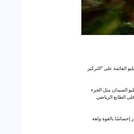
Neue K عن فلسفة تصميم بي إم دبليو القائمة على "التركيز
كية لسيارات بي إم دبليو السيدان مثل الجزء
على الطابع الرياضي
ة، مما يبرز إحساسًا بالقوة ولغة