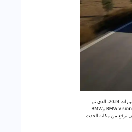
وقد عرضت مجموعة BMW كامل تشكيلتها من المنتجات الكهربائية بالكامل في معرض باريس للسيارات 2024، الذي تم
افتتاحه مؤخرًا، حيث كانت الأضواء مسلطة بشكل رئيسي على الظهور الأول لطراز BMW Vision Neue Klasse وBMW
ضاً أن ترفع من مكانة الحدث