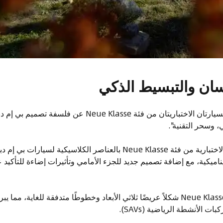
سان والتبسيط الذكي
فيما يتعلق بالتصميم، تعبر السيارتان الاختباريتان من فئة lasse
، وسحر التقنية".
تحتفظ سيارات بي إم دبليو الاختبارية من فئة Neue Klasse بالعناصر الكلاسي
ناميكية، مع إضافة تصميم جديد للجزء الأمامي وتأثيرات إضاءة للتأكيد 
تعرض بي إم دبليو فيجن Neue Klasse X شكلاً عريضًا ثلاثي الأبعاد وخطوطًا متدفقة للغاي
ت الأنشطة الرياضية (SAVs).