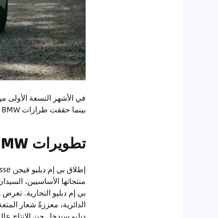
بينما حققت طرازات BMW الكهربائية بالكامل نموًا أكثر إثارة للإعجاب بنسبة 22.6%.
تطويرات BMW المستقبلية
منتجاتها الأساسيين، السيدان
بي إم دبليو التجارية. تعرض 
الدائرية، معززةً شعار المتع
دبليو سيدخل حيز الإنتاج عالم