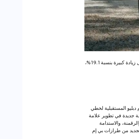
في الأشهر التسعة الأولى من هذا العام، شهدت مبيعات مجموعة BMW للمركبات الكهربائية بالكامل زيادة كبيرة بنسبة 19.1%،
Neue Klasse لا يمثل فقط رؤية بي إم دبليو المستقبلية لخطي
حلة جديدة في تطوير علامة
الرقمنة، والاستدامة
الجديد من طرازات بي إم