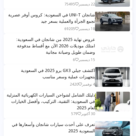
22 ديسمبر
75495
شانجان UNI-T في السعودية: كروس أوفر عصرية
تجمع الجرأة والعملية بسعر جيد
18 ديسمبر
69205
عروض نهاية 2025 من شانجان في السعودية:
امتلك موديلات 2026 الآن مع أقساط مدفوعة
وضمان طويل وصيانة مجانية
15 ديسمبر
6
اكتشف جيلي GX3 برو 2025 في السعودية
بتجهيزات عملية وسعر مناسب
4 نوفمبر
2420
دليلك الشامل لشواحن السيارات الكهربائية المنزلية
في السعودية: التقنية، التركيب، وأفضل الخيارات
لعام 2025
30 أكتوبر
579
تعرف على أحدث سيارات شانجان وأسعارها في
السعودية 2025