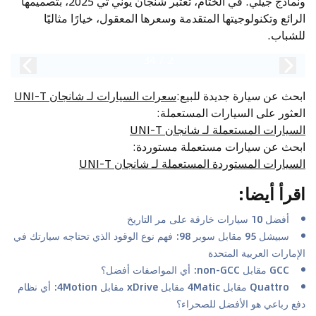
ونماذج جيلي. في الختام، تعتبر شنجان يوني تي 2025، بتصميمها
الرائع وتكنولوجيتها المتقدمة وسعرها المعقول، خيارًا مثاليًا
للشباب.
34
/
2
ابحث عن سيارة جديدة للبيع
:
سعرات السيارات لـ شانجان UNI-T
العثور على السيارات المستعملة
:
السيارات المستعملة لـ شانجان UNI-T
ابحث عن سيارات مستعملة مستوردة
:
السيارات المستوردة المستعملة لـ شانجان UNI-T
اقرأ أيضا
:
أفضل 10 سيارات خارقة على مر التاريخ
سبيشل 95 مقابل سوبر 98: فهم نوع الوقود الذي تحتاجه سيارتك في
الإمارات العربية المتحدة
GCC مقابل non-GCC: أي المواصفات أفضل؟
Quattro مقابل 4Matic مقابل xDrive مقابل 4Motion: أي نظام
دفع رباعي هو الأفضل للصحراء؟