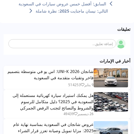
السابق
:
أفضل خمس عروض سيارات في السعودية
التالي
:
نيسان ماجنايت 2025: نظرة شاملة
تعليقات
إضافة تعليق...
أخبار في الإمارات
شانجان UNI-K 2026: اس يو في متوسطة بتصميم
فاخر وتقنيات متقدمة في السعودية
9 يناير
514253
هل يمكنك استيراد سيارة كهربائية مستعملة إلى
السعودية في 2025؟ دليل متكامل للرسوم
والشروط والنصائح لتجنب الرفض الجمركي
26 ديسمبر
49439
عروض شانجان في السعودية بمناسبة نهاية عام
2025: مزايا تمويل وصيانة تعزز قرار الشراء