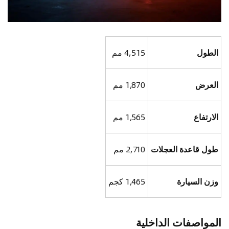
الطول
4,515 مم
العرض
1,870 مم
الارتفاع
1,565 مم
طول قاعدة العجلات
2,710 مم
وزن السيارة
1,465 كجم
المواصفات الداخلية