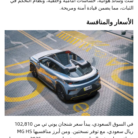
ست وسائد هوائية، حساسات أمامية وخلفية، ونظام التحكم في
الثبات، مما يضمن قيادة آمنة ومريحة.
الأسعار والمنافسة
في السوق السعودي، يبدأ سعر شنجان يوني تي من 102,810
ريال سعودي، مع توفر نسختين. ومن أبرز منافسيها MG HS