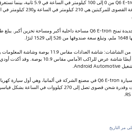
ثانية. وأكدت أودي أن السرعة القصوى للم
المنحنية نحو السائق. وهناك أيضًا شاشة عرض للراكب الأمامي
Android.
أكدت أودي أنه سيتم تصنيع سيارة Q6 E-tron في مصنع الشركة في ألمانيا، وهي أول س
Q6 E-tron بتقنية 800 فولت وقدرة شحن قصوى تصل إلى 270 كيلووات 