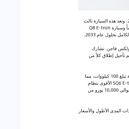
تتوفر Audi Q6 E-tron الآن للطلب المسبق وسيتم تسليمها للعملاء في الربع الثالث من عام 2024. وتعد هذه السيارة ثالث
سيارة رياضية متعددة الاستخدامات كهربائية من أودي، حيث سبقتها سيارة Q4 E-tron الأصغر حجماً وسيارة Q8 E-tron
على منصة Premium Platform Electric لمجموعة فولكس فاجن. تشارك
 تأجيل إطلاق كلاً من
قالت أودي إن السيارة تحتوي على بطارية ليثيوم أيون تتكون من 12 وحدة و180 خلية بقدرة إجمالية تبلغ 100 كيلووات، مما
يمنحها نطاق قيادة يصل إلى 625 كيلومتر. عند إطلاقها، ستتوفر سيارة Q6 E-tron quattro وSQ6 E-tron الأقوى بنظام
الدفع الرباعي، حيث يبدأ سعر Q6 E-tron من 74,700 يورو (أو 81,200 دولار) في ألمانيا، أي أقل بحوالي 10,000 يورو من
 ذات المدى الأطول والأسعار