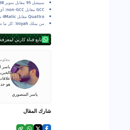
سبيشل 95 مقابل سوبر 98: فهم نوع الوقود الذي تحتاجه سيارتك في الإمارات العربية المتحدة
GCC مقابل non-GCC: أي المواصفات أفضل؟
Quattro مقابل 4Matic مقابل xDrive مقابل 4Motion: أي نظام دفع رباعي هو الأفضل للصحراء؟
من يملك Voyah: كل ما تحتاج إلى معرفته عن Voyah
تابع قناة كارتي لمعرفة
معلوما
الخبري
هو جدي
ياسر المنصوري
شارك المقال