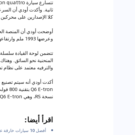
كلا الإصدارين على محركين.
وعرضها 1993 ملم وارتفاعها 1648 ملم، وتبلغ سعة صندوقها من 526 إلى 1529 لترًا.
والترفيه معتمد على نظام تشغيل  Automotive
نسخة RS، وهي RS Q6 E-tron.
اقرأ أيضا
:
أفضل 10 سيارات خارقة على مر التاريخ