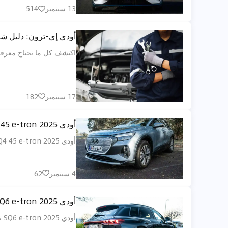
13 سبتمبر
514
أودي إي-ترون: دليل شام
اكتشف كل ما تحتاج معرفته 
17 سبتمبر
182
أودي Q4 45 e-tron 2025: سيارة SUV كهربائية مريحة تخفي بعض التنازلات المكلفة
أودي Q4 45 e-tron 2025 تقدم تجربة قيادة مريحة بتقنيات حديثة، مدى كهربائي معقول، وأداء قوي لمحبي السيارات الكهربائية.
4 سبتمبر
62
أودي SQ6 e-tron 2025: سيارة كهربائية رياضية فاخرة تجمع بين الأداء المذهل والفخامة الألمانية المتطورة
أودي SQ6 e-tron 2025 تقدم أداءً كهربائيًا رياضيًا فخمًا مع تصميم متطور، تقنيات عالية، وشحن سريع ميسّر.