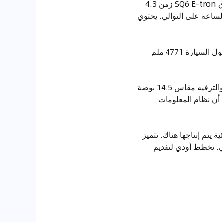
تتسارع سيارة Q6 E-tron quattro من 0 إلى 100 كيلومتر في الساعة في 5.9 ثانية، بينما تستغرق SQ6 E-tron زمن 4.3
ركبتين هي 210 كيلومتر في الساعة و230 كيلومتر في الساعة على التوالي. يحتوي
أوضحت أودي أن المنصة الجديدة تمنح Q6 E-tron مساحة داخلية أكبر ومساحة تخزين أكبر. يبلغ طول السيارة 4771 ملم
تتضمن لوحة القيادة سلسلة من الشاشات: شاشة العدادات مقاس 11.9 بوصة وشاشة المعلومات والترفيه مقاس 14.5 بوصة
 مقاس 10.9 بوصة. وقد أكدت أودي أن نظام المعلومات
يارة كهربائية يتم إنتاجها هناك. تتميز
في الساعة بشكل قياسي. تخطط أودي لتقديم