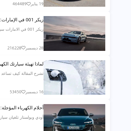
19 يناير
464489
زيكر 001 في الإمارات: كهربائية فاخرة بهوية مختلفة تناسب أسلوب الحياة العصري
زيكر 001 في الامارات سيارة كهربائية فاخرة بتصميم شوتنج بريك، تجمع بين الاداء القوي والمدى الطويل والتقنيات الذكية مع تجربة عملية تناسب اسلوب الحياة العصري.
28 ديسمبر
216228
لماذا تهيئة سيارتك الكه
تشرح المقالة كيف تساعد ته
16 ديسمبر
53450
أحلام الكهرباء المؤجلة: إلغاء أودي RS6 e-tron أفانت، وتأجيل بولستار 6 رودستر—ما الذي يعني
أودي وبولستار تلغيان سيارا