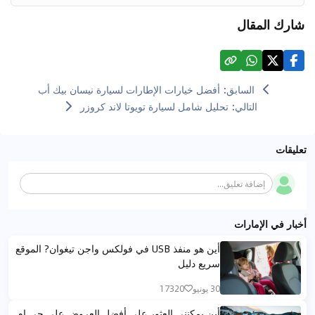
شارك المقال
السابق
:
أفضل خيارات الإطارات لسيارة نيسان بيك أب
التالي
:
تحليل شامل لسيارة تويوتا لاند كروزر
تعليقات
إضافة تعليق...
أخبار في الإمارات
أين هو منفذ USB في فولكس واجن تيغوان? الموقع
سريع دليل
30 يونيو
17320
أين يمكنني العثور على أفضل العروض على جي إم