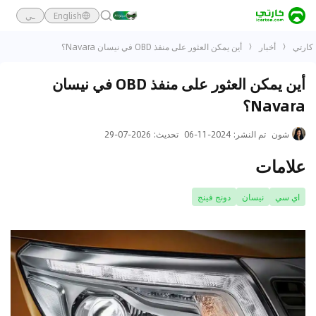
English
ـي
كارتي
أخبار
أين يمكن العثور على منفذ OBD في نيسان Navara؟
أين يمكن العثور على منفذ OBD في نيسان
Navara؟
شون
تم النشر
:
2024-11-06
تحديث
:
2026-07-29
علامات
اي سي
نيسان
دونج فينج