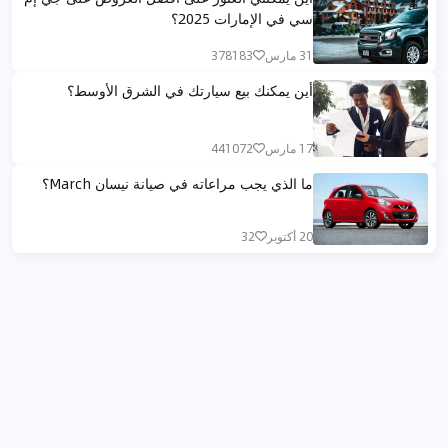
سي في الإمارات 2025؟
31 مارس
378183
أين يمكنك بيع سيارتك في الشرق الأوسط؟
17 مارس
441072
ما الذي يجب مراعاته في صيانة نيسان March؟
20 أكتوبر
32