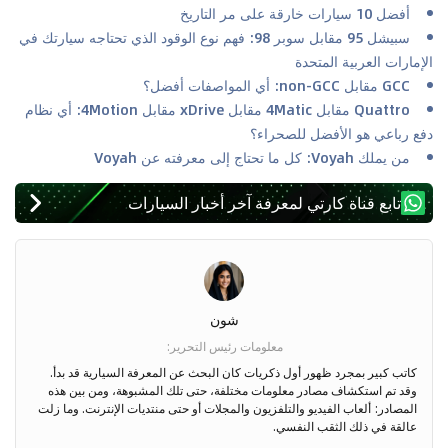
أفضل 10 سيارات خارقة على مر التاريخ
سبيشل 95 مقابل سوبر 98: فهم نوع الوقود الذي تحتاجه سيارتك في
الإمارات العربية المتحدة
GCC مقابل non-GCC: أي المواصفات أفضل؟
Quattro مقابل 4Matic مقابل xDrive مقابل 4Motion: أي نظام
دفع رباعي هو الأفضل للصحراء؟
من يملك Voyah: كل ما تحتاج إلى معرفته عن Voyah
تابع قناة كارتي لمعرفة آخر أخبار السيارات
شون
معلومات رئيس التحرير
:
كاتب كبير بمجرد ظهور أول ذكريات كان البحث عن المعرفة السيارية قد بدأ.
وقد تم استكشاف مصادر معلومات مختلفة، حتى تلك المشبوهة، ومن بين هذه
المصادر: ألعاب الفيديو والتلفزيون والمجلات أو حتى منتديات الإنترنت. وما زلت
عالقة في ذلك الثقب النفسي.