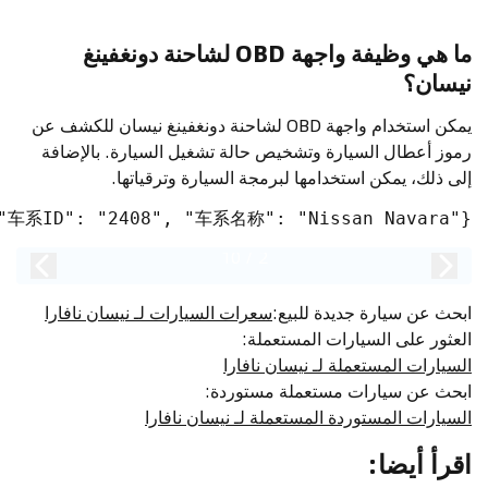
ما هي وظيفة واجهة OBD لشاحنة دونغفينغ
نيسان؟
يمكن استخدام واجهة OBD لشاحنة دونغفينغ نيسان للكشف عن
رموز أعطال السيارة وتشخيص حالة تشغيل السيارة. بالإضافة
إلى ذلك، يمكن استخدامها لبرمجة السيارة وترقياتها.
{"车系ID": "2408", "车系名称": "Nissan Navara"}
10
/
2
ابحث عن سيارة جديدة للبيع
:
سعرات السيارات لـ نيسان نافارا
العثور على السيارات المستعملة
:
السيارات المستعملة لـ نيسان نافارا
ابحث عن سيارات مستعملة مستوردة
:
السيارات المستوردة المستعملة لـ نيسان نافارا
اقرأ أيضا
: