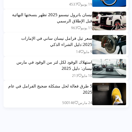
19 يونيو
4537
نيسان باترول نيسمو 2025 تظهر بنسختها النهائية
قبل الإطلاق الرسمي
11 يونيو
963
سعر تيل فرامل نيسان ساني في الإمارات
2025:دليل الشراء الذكي
9 مايو
14
استهلاك الوقود لكل لتر من الوقود في مارس
نيسان: دليل 2025
10 مايو
213
5 طرق فعالة لحل مشكلة ضجيج الفرامل في عام
2025
24 مارس
500146