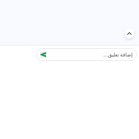
إضافة تعليق...
اكتشف السيارة في
الإمارات
تقييمات السيارات الشائعة حسب
تقييمات السيارات الشهيرة حسب
الماركة
السلسلة
تويوتا
جيتور T2 مراجعات
جيتور
جيتور اندفاع مراجعات
نيسان
نيسان باترول مراجعات
كيا
فورد منطقة فورد مراجعات
فورد
جيتور T1 مراجعات
بي إم دبليو
بورشه بورش 911 مراجعات
هيونداي
كيا سيلتوس مراجعات