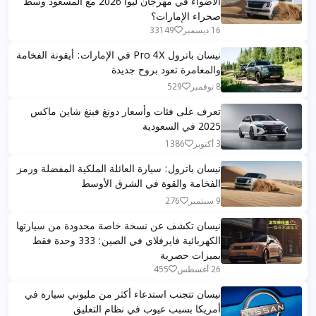
الأضواء في مهرجان ليوا 2026 مع المسعود وسط
صحراء الإمارات؟
16 ديسمبر
33149
نيسان باترول Pro 4X في الإمارات: أيقونة الفخامة
والمغامرة تعود بروح جديدة
8 نوفمبر
529
تعرف على فئات وأسعار دونغ فينغ شاين ماكس
2025 في السعودية
3 أكتوبر
1386
نيسان باترول: سيارة العائلة الملكية المفضلة ورمز
الفخامة والقوة في الشرق الأوسط
9 سبتمبر
276
نيسان تكشف عن نسخة خاصة محدودة من سيارتها
الكهربائية فايرفلاي في الصين: 333 وحدة فقط
بميزات حصرية
26 أغسطس
455
نيسان تتجنب استدعاء أكثر من مليوني سيارة في
أمريكا بسبب عيوب في نظام التعليق