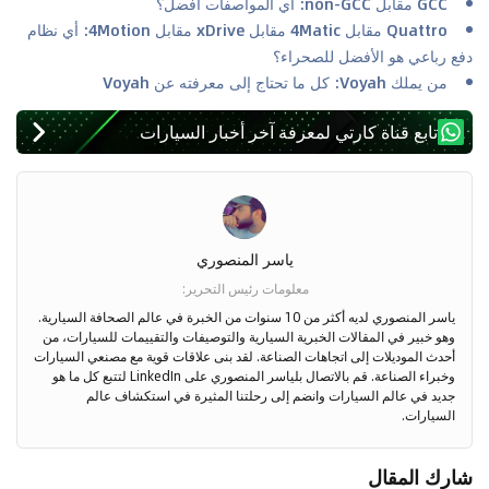
GCC مقابل non-GCC: أي المواصفات أفضل؟
Quattro مقابل 4Matic مقابل xDrive مقابل 4Motion: أي نظام
دفع رباعي هو الأفضل للصحراء؟
من يملك Voyah: كل ما تحتاج إلى معرفته عن Voyah
تابع قناة كارتي لمعرفة آخر أخبار السيارات
ياسر المنصوري
معلومات رئيس التحرير
:
ياسر المنصوري لديه أكثر من 10 سنوات من الخبرة في عالم الصحافة السيارية.
وهو خبير في المقالات الخبرية السيارية والتوصيفات والتقييمات للسيارات، من
أحدث الموديلات إلى اتجاهات الصناعة. لقد بنى علاقات قوية مع مصنعي السيارات
وخبراء الصناعة. قم بالاتصال بلياسر المنصوري على LinkedIn لتتبع كل ما هو
جديد في عالم السيارات وانضم إلى رحلتنا المثيرة في استكشاف عالم
السيارات.
شارك المقال