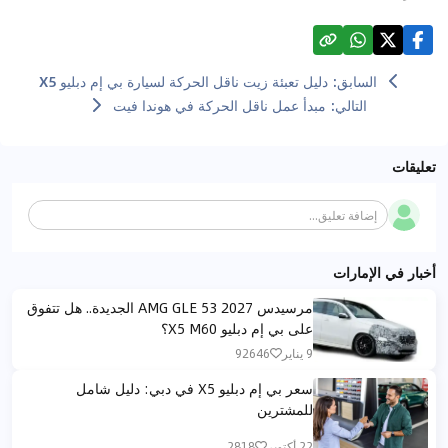
السابق
:
دليل تعبئة زيت ناقل الحركة لسيارة بي إم دبليو X5
التالي
:
مبدأ عمل ناقل الحركة في هوندا فيت
تعليقات
إضافة تعليق...
أخبار في الإمارات
مرسيدس AMG GLE 53 2027 الجديدة.. هل تتفوق
على بي إم دبليو X5 M60؟
9 يناير
92646
سعر بي إم دبليو X5 في دبي: دليل شامل
للمشترين
22 أكتوبر
2818