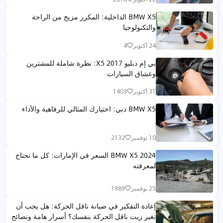
BMW X5 الداخلية: المكرر مزيج من الراحة
والتكنولوجيا
24 أكتوبر
4
بي إم دبليو X5 2017: نظرة شاملة للمشترين
وعشاق السيارات
31 أكتوبر
1403
BMW X5 دبي: اختيارك المثالي للرفاهية والأداء
10 نوفمبر
2132
BMW X5 2024 السعر في الإمارات: كل ما تحتاج
لمعرفته
25 نوفمبر
1989
إعادة التفكير في صيانة ناقل الحركة: هل يجب أن
تغير زيت ناقل الحركة بنفسك؟ أسرار هامة ونصائح