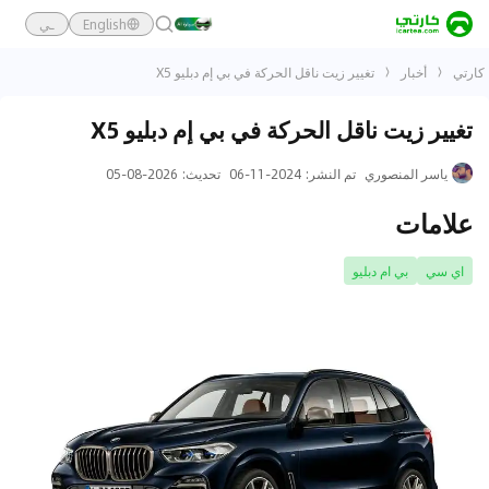
English
ـي
كارتي
أخبار
تغيير زيت ناقل الحركة في بي إم دبليو X5
تغيير زيت ناقل الحركة في بي إم دبليو X5
ياسر المنصوري
تم النشر
:
2024-11-06
تحديث
:
2026-08-05
علامات
اي سي
بي ام دبليو