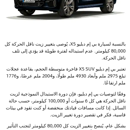
بالنسبة لسيارة بي إم دبليو X5، يُوصى بتغيير زيت ناقل الحركة كل
80,000 كيلومتر. عدم استبداله لفترة طويلة قد يؤدي إلى تلف
ناقل الحركة.
تعتبر بي إم دبليو X5 SUV فاخرة متوسطة الحجم، بقاعدة عجلات
تبلغ 2975 ملم وأبعاد 4930 ملم طولًا، و2004 ملم عرضًا، و1776
ملم ارتفاعًا.
وفقًا لتوصيات بي إم دبليو، فإن دورة الاستبدال النموذجية لزيت
ناقل الحركة هي كل 6 سنوات أو 100,000 كيلومتر، حسب حالة
السائل. إذا كانت مسافات قيادتك منخفضة أو كنت تقود في بيئات
قاسية، فكر في تقصير دورة تغيير الزيت.
بشكل عام، يُنصح بتغيير الزيت كل 80,000 كيلومتر لتجنب التأثير