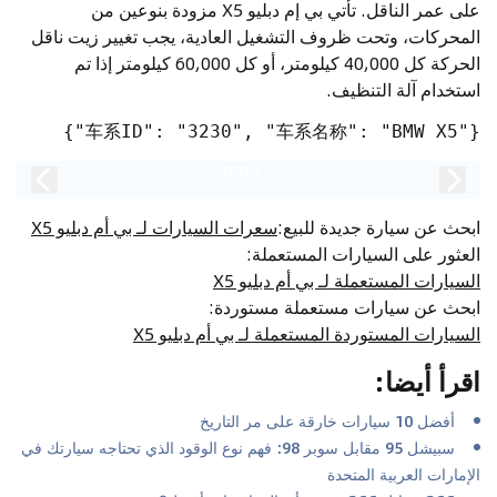
على عمر الناقل. تأتي بي إم دبليو X5 مزودة بنوعين من
المحركات، وتحت ظروف التشغيل العادية، يجب تغيير زيت ناقل
الحركة كل 40,000 كيلومتر، أو كل 60,000 كيلومتر إذا تم
استخدام آلة التنظيف.
{"车系ID": "3230", "车系名称": "BMW X5"}
100
/
2
ابحث عن سيارة جديدة للبيع
:
سعرات السيارات لـ بي أم دبليو X5
العثور على السيارات المستعملة
:
السيارات المستعملة لـ بي أم دبليو X5
ابحث عن سيارات مستعملة مستوردة
:
السيارات المستوردة المستعملة لـ بي أم دبليو X5
اقرأ أيضا
:
أفضل 10 سيارات خارقة على مر التاريخ
سبيشل 95 مقابل سوبر 98: فهم نوع الوقود الذي تحتاجه سيارتك في
الإمارات العربية المتحدة