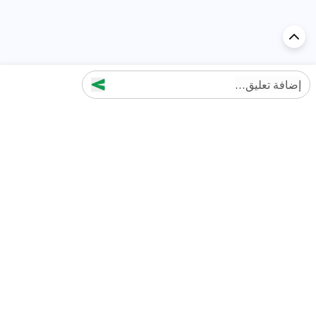
إضافة تعليق...
اكتشف السيارة في
الإمارات
تقييمات السيارات الشائعة حسب
تقييمات السيارات الشهيرة حسب
الماركة
السلسلة
تويوتا
جيتور T2 مراجعات
جيتور
جيتور اندفاع مراجعات
نيسان
نيسان باترول مراجعات
كيا
فورد منطقة فورد مراجعات
فورد
جيتور T1 مراجعات
بي إم دبليو
بورشه بورش 911 مراجعات
هيونداي
كيا سيلتوس مراجعات
MG
نيسان كيكس مراجعات
سوزوكي
تويوتا راف 4 مراجعات
ميتسوبيشي
كيا K5 مراجعات