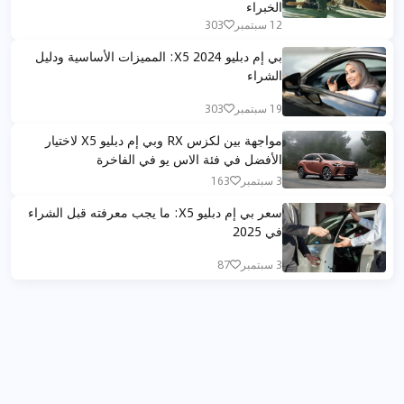
الخبراء
12 سبتمبر
303
بي إم دبليو X5 2024: المميزات الأساسية ودليل
الشراء
19 سبتمبر
303
مواجهة بين لكزس RX وبي إم دبليو X5 لاختيار
الأفضل في فئة الاس يو في الفاخرة
3 سبتمبر
163
سعر بي إم دبليو X5: ما يجب معرفته قبل الشراء
في 2025
3 سبتمبر
87