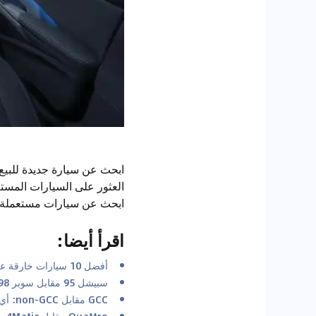
ابحث عن سيارة جديدة للبيع
العثور على السيارات المست
ابحث عن سيارات مستعملة
اقرأ أيضا
:
أفضل 10 سيارات خارقة على مر التاريخ
سبيشل 95 مقابل سوبر 98: فهم نوع الوقود الذي تحتاجه سيارتك في الإمارات العربية المتحدة
GCC مقابل non-GCC: أي المواصفات أفضل؟
Quattro مقابل 4Matic مقابل xDrive مقابل 4Motion: أي نظام دفع رباعي هو الأفضل للصحراء؟