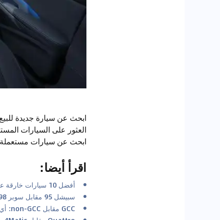
ابحث عن سيارة جديدة للبيع
العثور على السيارات المست
ابحث عن سيارات مستعملة
اقرأ أيضا
:
أفضل 10 سيارات خارقة على مر التاريخ
سبيشل 95 مقابل سوبر 98: فهم نوع الوقود الذي تحتاجه سيارتك في الإمارات العربية المتحدة
GCC مقابل non-GCC: أي المواصفات أفضل؟
Quattro مقابل 4Matic مقابل xDrive مقابل 4Motion: أي نظام دفع رباعي هو الأفضل للصحراء؟