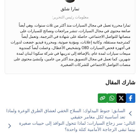
تمارا شلق
معلومات رئيس التحرير
:
تمارا محررة تعمل في مجال السيارات منذ أكثر من ثلاث سنوات. وهي أيضاً
صانعة محتوى في مجال السيارات، تنشر مراجعات ونصائح للسيارات على
منصاتها للتواصل الاجتماعي. حاصلة على شهادة في الترجمة، وتعمل أيضاً
كمترجمة مستقلة، وكاتبة إعلانات، ومؤدية صوتية، ومحررة فيديو. خضعت لدورات
في أجهزة فحص السيارات OBD وتشخيص الأعطال، وعملت أيضاً كمندوبة
مبيعات سيارات لمدة عام، بالإضافة إلى تدريبها في شركة سكودا لبنان لمدة
شهرين. كما تعمل في مجال التسويق منذ أكثر من عامين، وتُنشئ محتوى على
منصات التواصل الاجتماعي للشركات الصغيرة.
شارك المقال
السابق
:
جنوط البيدلوك: السلاح الخفي لعشاق الطرق الوعرة ولماذا
تعد أساسية لكل مغامر حقيقي
التالي
:
سر زجاج السيارات: لماذا تتحول النوافذ إلى حبيبات صغيرة
بينما تبقى الزجاجة الأمامية كتلة واحدة؟