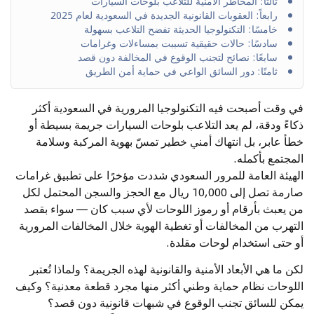
ثالثًا: المخاطر الأمنية للتلاعب بلوحات السيارات
رابعاً: العقوبات القانونية الجديدة في السعودية لعام 2025
خامسًا: التكنولوجيا الحديثة تفضح التلاعب بسهولة
سادسًا: حالات حقيقية تسببت بمساءلات وغرامات
سابعًا: نصائح لتجنب الوقوع في المخالفة دون قصد
ثامنًا: دور السائق الواعي في حماية أمن الطريق
في وقت أصبحت فيه التكنولوجيا المرورية في السعودية أكثر
ذكاءً ودقة، لم يعد التلاعب بلوحات السيارات جريمة بسيطة أو
خطأ عابر، بل انتهاك أمني خطير تمسّ بهوية المركبة وسلامة
المجتمع بأكمله.
الهيئة العامة للمرور السعودي شددت مؤخرًا على تطبيق غرامات
صارمة تصل إلى 10,000 ريال مع الحجز والسجن المحتمل لكل
من يعبث بأرقام أو رموز اللوحات لأي سبب كان — سواء بقصد
التهرب من المخالفات أو تغطية الهوية خلال المخالفات المرورية
أو حتى استخدام لوحات مقلدة.
لكن ما هي الأبعاد الأمنية والقانونية لهذه الجريمة؟ ولماذا تُعتبر
اللوحات نظام حماية وطني أكثر منها مجرد قطعة معدنية؟ وكيف
يمكن للسائق تجنب الوقوع في شبهات قانونية دون قصد؟