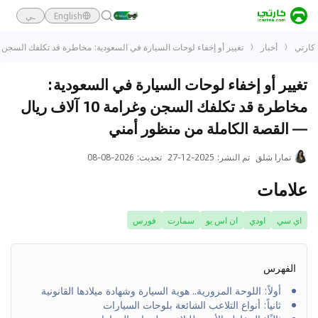
English
ـي
كارتي
أخبار
تغيير أو إخفاء لوحات السيارة في السعودية: مخاطرة قد تكلفك السجن وغرامة 10 آلاف ريال — القصة الكاملة من
تغيير أو إخفاء لوحات السيارة في السعودية:
مخاطرة قد تكلفك السجن وغرامة 10 آلاف ريال
— القصة الكاملة من منظور أمني
تمارا شلق
تم النشر
:
2025-12-27
تحديث
:
2026-08-08
علامات
اي سي
اودي
ان اس يو
سمارت
فورس
الفهرس
أولاً: اللوحة المرورية.. هوية السيارة وشهادة ميلادها القانونية
ثانياً: أنواع التلاعب الشائعة بلوحات السيارات