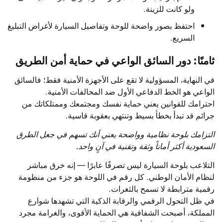
ولو كانت للزينة.
احتفظ بصور واضحة للوحة وتفاصيل السيارة لأغراض التبليغ
السريع.
ثامنًا: دور السائق الواعي في حماية أمن الطريق
في النهاية، المسؤولية لا تقع على الأجهزة الأمنية فقط؛ فالسائق
الواعي هو الخط الدفاعي الأول ضد المخالفات الأمنية.
احترامك للقوانين يعني حماية نفسك ومجتمعك وممتلكاتك من
جرائم قد تبدأ بخطأ بسيط وتنتهي بعقوبة قاسية.
التزامك بلوحة نظامية وواضحة يعني أنك تسهم في جعل الطرق
السعودية أكثر أماناً وثقة وتقنية في آنٍ واحد.
التلاعب بلوحة السيارة ليس تصرفًا عابرًا — إنه خرق مباشر
لنظام الأمان الوطني. كل رقم في اللوحة هو جزء من منظومة
رقمية مترابطة لا تسمح بالثغرات.
في ظل التحول الرقمي والرقابة الذكية التي تشهدها شوارع
المملكة، أصبحت الشفافية هي الحماية الأقوى، والغرامة مجرد