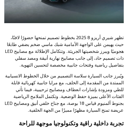
تظهر شيري أريزو 8 2025 بخطوط تصميم تمنحها حضورًا لافتًا،
حيث يهيمن على الواجهة الأمامية شبك ماسي ضخم يضفي طابعًا
هجوميًا ويبرز شخصيتها الجريئة. وتتكامل الإطلالة مع مصابيح LED
ذات تصميم حاد، إلى جانب مصابيح نهارية أنيقة ومصد سفلي
بتفاصيل رياضية وفتحات جانبية مخصصة لتحسين التهوية.
ويُبرز جانب السيارة سلاسة التصميم من خلال الخطوط الانسيابية
الممتدة من المقدمة إلى الخلف، مع مرايا جانبية كهربائية قابلة
للطي ومزودة بإشارات انعطاف ومصابيح ترحيبية، فيما تأتي
الفئات الأعلى بميزة حفظ الوضعية. وتكتمل الملامح الرياضية
بجنوط ألمنيوم قياس 18 بوصة، مع جناح خلفي أنيق ومصابيح LED
عريضة تمنح السيارة مظهرًا مميزًا من الجهة الخلفية.
تجربة داخلية راقية وتكنولوجيا موجهة للراحة