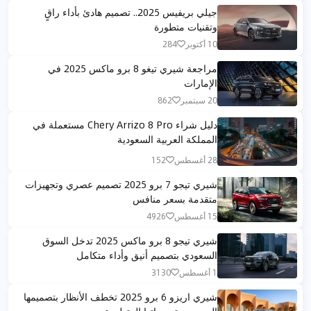
جيلي بريفيس 2025.. تصميم هادئ بأداء راقٍ
وتقنيات متطورة
10 أكتوبر
284
مراجعة شيري تيغو 8 برو ماكس 2025 في
الإمارات
20 سبتمبر
862
دليل شراء Chery Arrizo 8 Pro مستعملة في
المملكة العربية السعودية
28 أغسطس
152
شيري تيجو 7 برو 2025 تصميم عصري وتجهيزات
متقدمة بسعر منافس
15 أغسطس
4926
شيري تيجو 8 برو ماكس 2025 تدخل السوق
السعودي بتصميم أنيق وأداء متكامل
1 أغسطس
3130
شيري اريزو 6 برو 2025 تخطف الأنظار بتصميمها
العصري وتجهيزاتها المتطورة