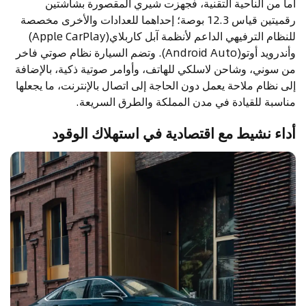
أما من الناحية التقنية، فجهزت شيري المقصورة بشاشتين
رقميتين قياس 12.3 بوصة؛ إحداهما للعدادات والأخرى مخصصة
للنظام الترفيهي الداعم لأنظمة آبل كاربلاي(Apple CarPlay)
وأندرويد أوتو(Android Auto). وتضم السيارة نظام صوتي فاخر
من سوني، وشاحن لاسلكي للهاتف، وأوامر صوتية ذكية، بالإضافة
إلى نظام ملاحة يعمل دون الحاجة إلى اتصال بالإنترنت، ما يجعلها
مناسبة للقيادة في مدن المملكة والطرق السريعة.
أداء نشيط مع اقتصادية في استهلاك الوقود