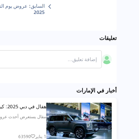
السابق
:
عروض يوم الت
2025
تعليقات
أخبار في الإمارات
هفال في دبي 2025: كيف تحصل على أفضل عروض الـSUV من حيث السعر، التقسيط والضمان الطويل؟
مقال يستعرض أحدث عروض هافا
1 يناير
63590