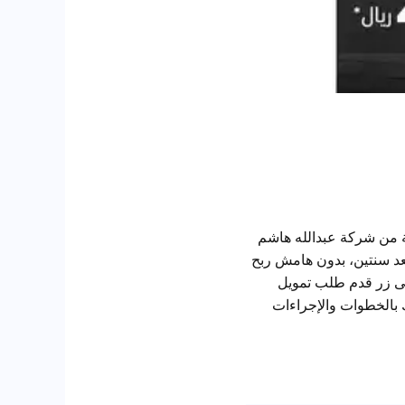
ك وامتلك سيارة هوندا HR-V 2024 مع عروض التأسيس 2025 المُقدمة من شركة عبدالله هاشم
الشراء: بدون دفعة أولى، قسط شهري يبدأ من 1,148 ريال دفعة 50% الآن و50% بعد سنتين، بدون هامش ربح
لال النقر على زر قدم طلب تمويل
بالخطوات والإجراءات