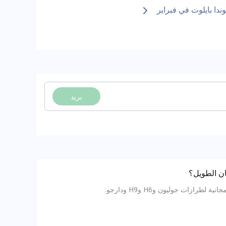
ا بايلوت في فبراير
بريد
ت جوليون وH6 وH9 ودارجو.