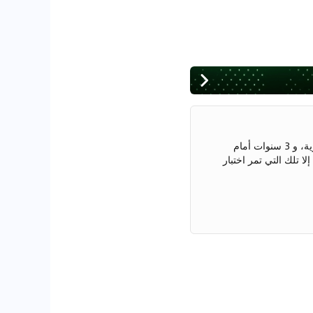
عادريان هو محرر. خريج في علم النفس بغضون أكثر من 4 سنوات في الصناعة السيارية، و 3 سنوات أمام
ا تلك التي تمر اختبار