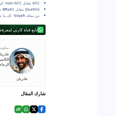
GCC مقابل non-GCC: أي المواصفات أفضل؟
Quattro مقابل 4Matic مقابل xDrive مقابل 4Motion: أي نظام دفع رباعي هو الأفضل للصحراء؟
من يملك Voyah: كل ما تحتاج إلى معرفته عن Voyah
تابع قناة كارتي لمعرفة
معلوما
الكامي
الزجاجة
عادريان
شارك المقال