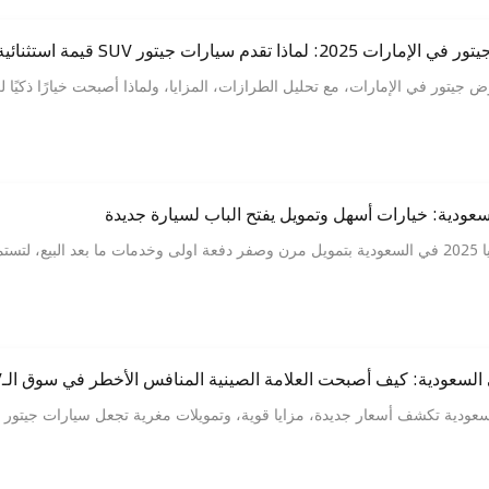
 تقدم سيارات جيتور SUV قيمة استثنائية
ور في الإمارات، مع تحليل الطرازات، المزايا، ولماذا أصبحت خيارًا ذكيًا لعشا
استكشف احدث عروض كيا 2025 في السعودية بتمويل مرن وصفر دفعة اولى وخدمات ما بعد ا