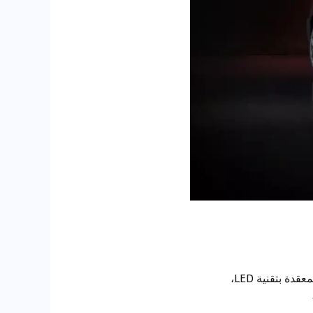
وتتميز ميلانو بتصميم أمامي مذهل مليء بالعناصر الجمالية، لا سيما مصابيحها الأمامية المصفوفة المعقدة بتقنية LED،