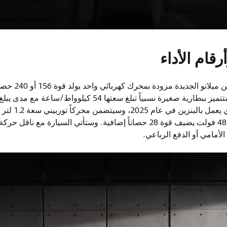
رقام الأداء
ستكون النسخة الك
إلى نظام هجين خفيف بقوة 48 فولت يضيف قوة 28 حصاناً إضافية. وستأتي السي