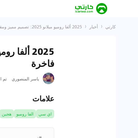
كارتي
أخبار
2025 ألفا روميو ميلانو 2025: تصميم مميز ومقصورة داخلية فاخرة
فاخرة
ياسر المنصوري
تم ا
علامات
اي سي
الفا روميو
هجين