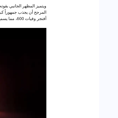
ويتميز المظهر الجانبي بقوته
المرجح أن يجذب جمهوراً كبي
أفنجر وفيات 600، مما يسمح بتكوينات مختلفة لأنظمة نقل الحركة، بما في ذلك الأنظمة الكهربائية والهجينة.