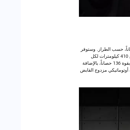
هربائية من ميلانو الجديدة مزودة بمحرك كهربائي واحد يولد قوة 156 أو 240 حصاناً، حسب الطراز. وستوفر
الطاقة للعجلات الأمامية وستتميز ببطارية صغيرة نسبياً تبلغ سعتها 54 كيلوواط/ساعة مع مدى يبلغ 410 كيلومترات لكل
شحنة. وسيتوفر الطراز الذي يعمل بالبنزين في عام 2025، وسيتضمن محركاً توربيني سعة 1.2 لتر بقوة 136 حصاناً، بالإضافة
ارة مع ناقل حركة أوتوماتيكي مزدوج القابض