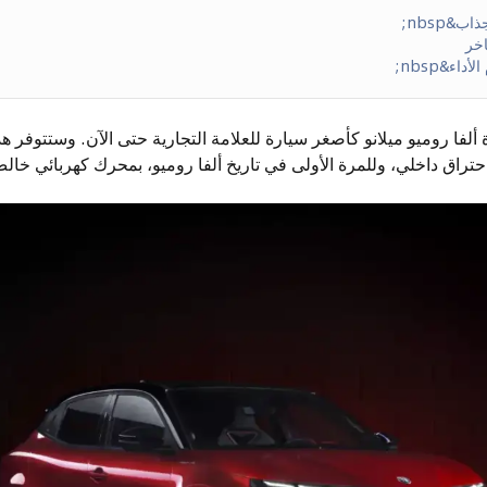
ب&nbsp;
اخر
اء&nbsp;
لفا روميو ميلانو كأصغر سيارة للعلامة التجارية حتى الآن. وستتوفر ه
تراق داخلي، وللمرة الأولى في تاريخ ألفا روميو، بمحرك كهربائي خال