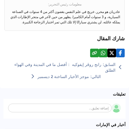
معلومات رئيس التحرير
:
عادريان هو محرر. خريج في علم النفس بغضون أكثر من 4 سنوات في الصناعة
السيارية، و 3 سنوات أمام الكاميرا. يظهر من حين لآخر في متجر الإطارات الذي
يملكه عائلته. لن يشتري سياراتًا إلا تلك التي تمر اختبار الزجاجة الكبيرة.
شارك المقال
السابق
:
رانج روڤر إيفوكيه ：أفضل ما في المدينة وفي الهواء
الطلق
التالي
:
موجز الأخبار الساخنة 2 ديسمبر
تعليقات
إضافة تعليق...
أخبار في الإمارات