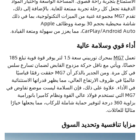
الاستمتاع بتجربة راحة قصوى. المساحة الواسعة واختيار المواد
الدقيقة تجعل كل رحلة تجربة ممتعة للغاية. بالإضافة إلى ذلك،
تقدم MG7 مجموعة غنية من الميزات التكنولوجية، بما في ذلك
شاشة محيطية بحجم 30 بوصة ووظائف Apple
CarPlay/Android Auto، مما يعزز من سهولة ومتعة القيادة.
أداء قوي وسلامة عالية
تعمل
MG7
بمحرك توربيني سعة 1.5 لتر يوفر قوة قوية تبلغ 185
حصانًا، ويأتي مع ناقل حركة مزدوج القابض لضمان تسارع سلس
في كل مرة. ومن الجدير بالذكر أن MG7 حققت رقمًا قياسيًا
عالميًا في ظروف الارتفاع العالي، مما يظهر قدراتها الاستثنائية
في الأداء. علاوة على ذلك، فإن السلامة ليست موضع تفاوض في
MG7 التي تستخدم فولاذ عالي القوة ونظام كاميرا بانورامية
بزاوية 360 درجة لتوفير حماية شاملة للركاب، مما يجعلها خيارًا
مثاليًا للعائلات.
مزايا تنافسية وتحديد السوق