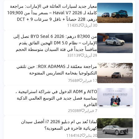
معيار جديد لسيارات العائلة في الإمارات: مراجعة
كاملة لـ Haval V7 2026 – بسعر يبدأ من 109,900
درهم، 228 حصاناً + ناقل 9 سرعات DCT + 9
أوضاع قيادة لجميع التضاريس
30 أبريل
114352
من 87,900 درهم: BYD Seal 6 2026 تصل إلى
الإمارات – نظام DM 5.0 الهجين الفائق يقدم
منافساً جديداً في فئة السيدان متوسطة الحجم
29 أبريل
331139
مراجعة معمّقة لـ ROX ADAMAS: حين تلتقي
التكنولوجيا بفخامة التضاريس المفتوحة
17 فبراير
75689
AITO و ADM الدخول في شراكة استراتيجية ،
بمناسبة فصل جديد في التوسع العالمي الذكية
الفاخرة
7 فبراير
250389
لماذا تُعد بي ام دبليو i7 2026 أفضل سيدان
كهربائية فاخرة في السعودية؟
20 يناير
1164162