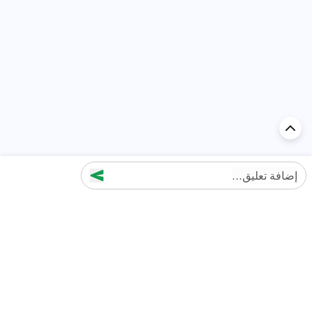
إضافة تعليق...
اكتشف السيارة في
الإمارات
تقييمات السيارات الشائعة حسب
تقييمات السيارات الشهيرة حسب
الماركة
السلسلة
تويوتا
جيتور T2 مراجعات
جيتور
جيتور اندفاع مراجعات
نيسان
نيسان باترول مراجعات