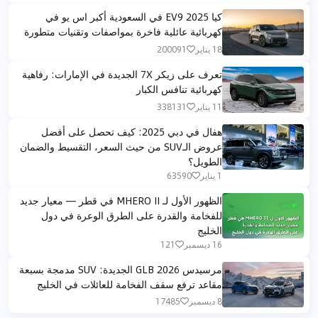
كيا EV9 2025 في السعودية أكبر اس يو في
كهربائية عائلية فاخرة بمواصفات وتقنيات متطورة
18 يناير
200091
تعرف على زيكر 7X الجديدة في الإمارات: رفاهية
كهربائية تنافس الكبار
11 يناير
338131
هفال في دبي 2025: كيف تحصل على أفضل
عروض الـSUV من حيث السعر، التقسيط والضمان
الطويل؟
1 يناير
63590
الظهور الأول لـ MHERO II في قطر — معيار جديد
للفخامة والقدرة على الطرق الوعرة في دول
الخليج
16 ديسمبر
121
مرسيدس GLB 2026 الجديدة: SUV مدمجة بسبعة
مقاعد ترفع سقف الفخامة للعائلات في الخليج
8 ديسمبر
17485