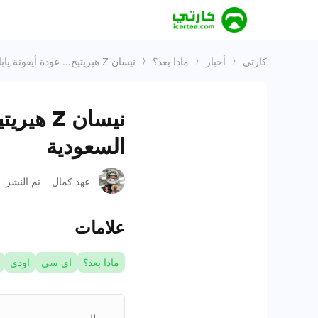
كارتي
أخبار
ماذا بعد؟
نيسان Z هيريتيج… عودة أيقونة يابانية بنبض رياضي يناسب طريق السعودية
نيسان Z
السعودية
عهد كمال
تم النشر
:
علامات
ماذا بعد؟
اي سي
اودي