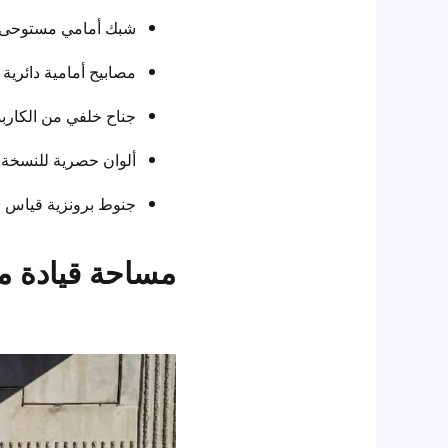
شبك أمامي مستوحى من طر
مصابيح أمامية دائرية الطاب
جناح خلفي من الكاربون فاي
ألوان حصرية للنسخة Heritage
جنوط برونزية قياس 19 إنش تضيف طابعاً هجومياً
مساحة قيادة م