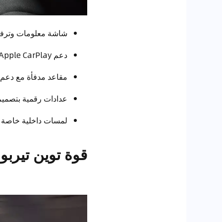
شاشة معلومات وترفيه ب
دعم Apple CarPlay وAndroid Auto لاسلكياً في الفئات الأعلى
مقاعد مدفأة مع دعم 
عدادات رقمية بتصميم يحا
لمسات داخلية خاصة بإصدار dition
قوة توين تيربو