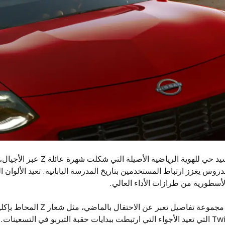
تظهر نيسان Z هيريتيج كتجسيد حي للهوية ا
وتعتمد النسخة التراثية على مجموعة تفاصيل 
الخلفي وشعارات Twin Turbo التي تعيد الأجواء التي ارتبطت ببدايات حقبة التيربو في الت