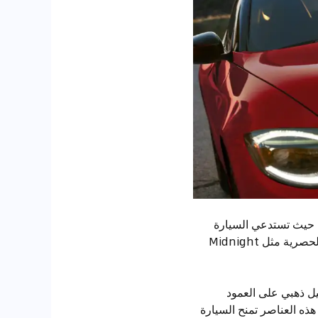
لرياضية الأصيلة التي شكلت شهرة عائلة Z عبر الأجيال، حيث تستدعي السيارة
ملامح 300ZX Z32 بشكل مدروس يعزز ارتباط المستخدمين بتاريخ المدرسة اليابانية. تعيد الألوان الحصرية مثل Midnight
تعبر عن الاحتفال بالماضي، مثل شعار Z المحاط بإكليل ذهبي على العمود
سعينات. هذه العناصر تمنح السيارة