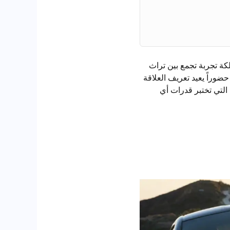
لكة تجربة تجمع بين تراث
صميم الحديث. تعود الـ Z بثوب جديد يعكس تاريخ 240Z و300ZX، وتقدم حضوراً يعيد تعريف العلاقة
لتي تختبر قدرات أي