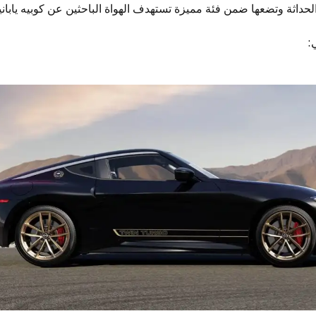
داثة وتضعها ضمن فئة مميزة تستهدف الهواة الباحثين عن كوبيه يابانية ت
: