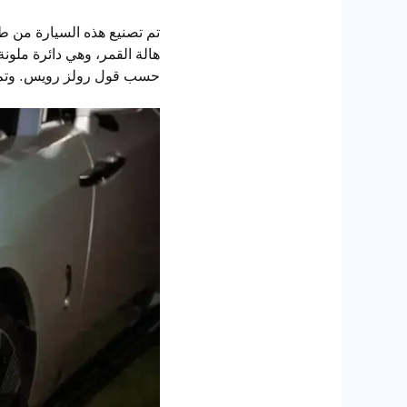
تم تصنيع هذه السيارة من ط
هالة القمر، وهي دائرة ملون
حسب قول رولز رويس. وتم الكشف عن فانتوم سينتو