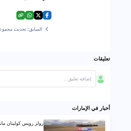
السابق
:
تحديث مجموعة 2025 ألفا روميو ت
تعليقات
أخبار في الإمارات
رولز رويس كولينان ما