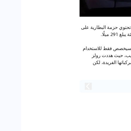
ميز لونا فلاير بنظام دفع رباعي بمحركين مزدوجين يوفر 584 حصانًا. تحتوي حزمة البطارية على
ارة سيخصص فقط للاستخدام
قريب، حيث هددت رولز
كباتها الفريدة، لكن