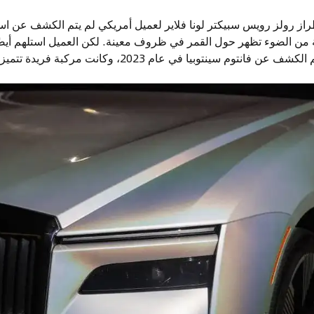
راز رولز رويس سبيكتر لونا فلاير لعميل أمريكي لم يتم الكشف عن 
ة من الضوء تظهر حول القمر في ظروف معينة. لكن العميل استلهم أيضًا
بيا في عام 2023، وكانت مركبة فريدة تتميز بطلاء معقد متلألئ.