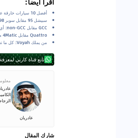
اقرأ أيضا
:
أفضل 10 سيارات خارقة على مر التاريخ
سبيشل 95 مقابل سوبر 98: فهم نوع الوقود الذي تحتاجه سيارتك في الإمارات العربية المتحدة
GCC مقابل non-GCC: أي المواصفات أفضل؟
Quattro مقابل 4Matic مقابل xDrive مقابل 4Motion: أي نظام دفع رباعي هو الأفضل للصحراء؟
من يملك Voyah: كل ما تحتاج إلى معرفته عن Voyah
تابع قناة كارتي لمعرفة
معلوما
الكامي
الزجاجة
عادريان
شارك المقال