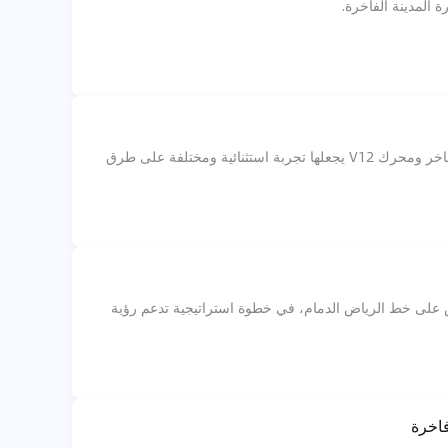
لمدينة الفاخرة.
رولز رويس بوت تيل، افخم واغلى سيارة في الامارات، تقدم تصميمًا مستوحى من اليخوت وجناح ضيافة فاخر ومحرك V12 يجعلها تجربة استثنائية ومختلفة على طرق
بعقد لتوريد 50 محركاً من سلسلة mtu 4000 لتشغيل قطارات جديدة بسرعة 200 كم س على خط الرياض الدمام، في خطوة استراتيجية تدعم رؤية