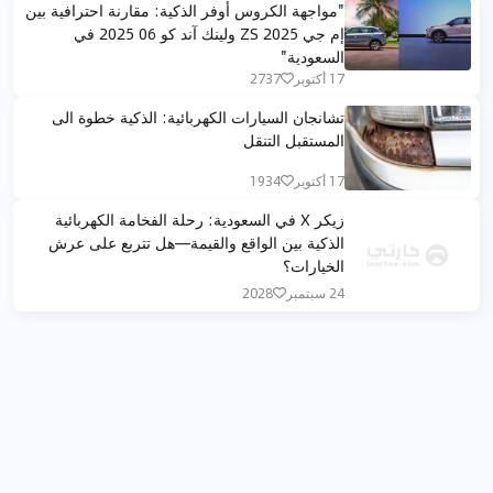
"مواجهة الكروس أوفر الذكية: مقارنة احترافية بين
إم جي ZS 2025 ولينك آند كو 06 2025 في
السعودية"
17 أكتوبر
2737
تشانجان السيارات الكهربائية: الذكية خطوة الى
المستقبل التنقل
17 أكتوبر
1934
زيكر X في السعودية: رحلة الفخامة الكهربائية
الذكية بين الواقع والقيمة—هل تتربع على عرش
الخيارات؟
24 سبتمبر
2028