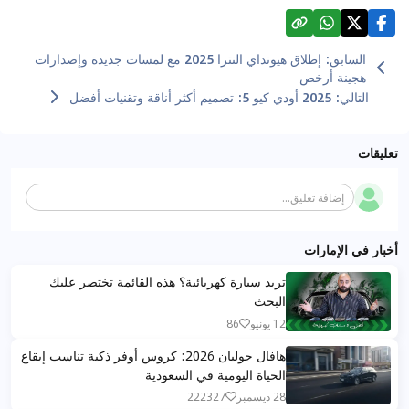
السابق
:
إطلاق هيونداي النترا 2025 مع لمسات جديدة وإصدارات
هجينة أرخص
التالي
:
2025 أودي كيو 5: تصميم أكثر أناقة وتقنيات أفضل
تعليقات
إضافة تعليق...
أخبار في الإمارات
تريد سيارة كهربائية؟ هذه القائمة تختصر عليك
البحث
12 يونيو
86
هافال جوليان 2026: كروس أوفر ذكية تناسب إيقاع
الحياة اليومية في السعودية
28 ديسمبر
222327