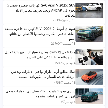
GAC Aion V 2025: SUV كهربائية صغيرة تحصد 5
نجوم في ANCAP وتعيد تعريف معايير الأمان
للعائلات
15 ديسمبر
2630
هيونداي أيونيك 9 2026: SUV كهربائية فاخرة بسبعة
مقاعد تنافس الكبار… وخصمها الأخطر من عائلتها
نفسها
13 ديسمبر
26760
ماذا تفعل إذا خانتك بطارية سيارتك الكهربائية؟ دليل
النجاة والتخطيط الذكي على الطريق
4 ديسمبر
1505
ديبال تطلق أولى طرازاتها في الإمارات وتدشن
مرحلة جديدة للسيارات الكهربائية الصينية
13 نوفمبر
4758
شيري تيجو 9 هايبرد 2025 تصل إلى الإمارات بمدى
كهربائي كبير وتقنيات متقدمة
4 نوفمبر
6