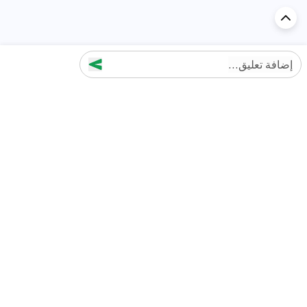
إضافة تعليق...
اكتشف السيارة في
الإمارات
تقييمات السيارات الشائعة حسب
تقييمات السيارات الشهيرة حسب
الماركة
السلسلة
تويوتا
جيتور T2 مراجعات
جيتور
جيتور اندفاع مراجعات
نيسان
نيسان باترول مراجعات
كيا
فورد منطقة فورد مراجعات
فورد
جيتور T1 مراجعات
بي إم دبليو
بورشه بورش 911 مراجعات
هيونداي
كيا سيلتوس مراجعات
MG
نيسان كيكس مراجعات
سوزوكي
تويوتا راف 4 مراجعات
ميتسوبيشي
كيا K5 مراجعات