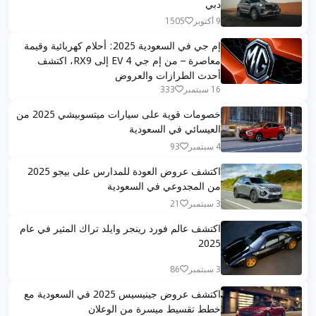
دبي
9 أكتوبر
1505
إم جي في السعودية 2025: أحلام كهربائية وقيمة
معاصرة – من إم جي 4 EV إلى RX9، اكتشف
أحدث الطرازات والعروض
16 سبتمبر
333
خصومات قوية على سيارات ميتسوبيشي 2025 من
العيسائي في السعودية
4 سبتمبر
93
اكتشف عروض العودة للمدارس على بيجو 2025
من المجدوعي في السعودية
3 سبتمبر
21
اكتشف عالم فورد رينجر وايلد تراك المثير في عام
2025
3 سبتمبر
86
اكتشف عروض جينيسيس 2025 في السعودية مع
خطط تقسيط ميسرة من الوعلان