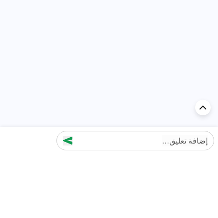
إضافة تعليق...
اكتشف السيارة في
الإمارات
تقييمات السيارات الشائعة حسب
تقييمات السيارات الشهيرة حسب
الماركة
السلسلة
تويوتا
جيتور T2 مراجعات
جيتور
جيتور اندفاع مراجعات