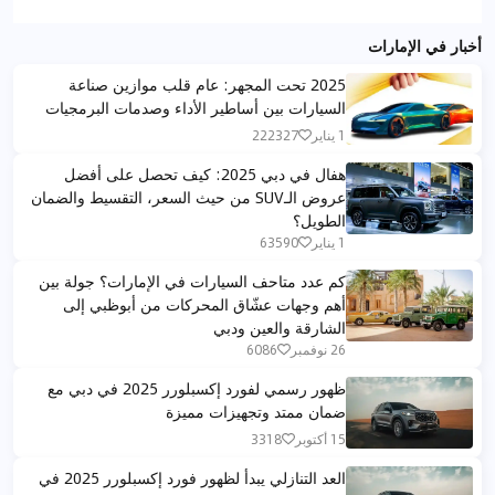
أخبار في الإمارات
2025 تحت المجهر: عام قلب موازين صناعة
السيارات بين أساطير الأداء وصدمات البرمجيات
1 يناير
222327
هفال في دبي 2025: كيف تحصل على أفضل
عروض الـSUV من حيث السعر، التقسيط والضمان
الطويل؟
1 يناير
63590
كم عدد متاحف السيارات في الإمارات؟ جولة بين
أهم وجهات عشّاق المحركات من أبوظبي إلى
الشارقة والعين ودبي
26 نوفمبر
6086
ظهور رسمي لفورد إكسبلورر 2025 في دبي مع
ضمان ممتد وتجهيزات مميزة
15 أكتوبر
3318
العد التنازلي يبدأ لظهور فورد إكسبلورر 2025 في