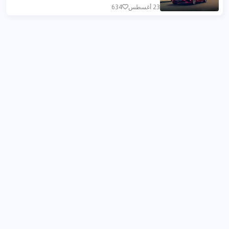
23 أغسطس
634