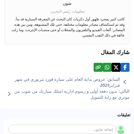
شون
معلومات رئيس التحرير
:
كاتب كبير بمجرد ظهور أول ذكريات كان البحث عن المعرفة السيارية قد بدأ.
وقد تم استكشاف مصادر معلومات مختلفة، حتى تلك المشبوهة، ومن بين هذه
المصادر: ألعاب الفيديو والتلفزيون والمجلات أو حتى منتديات الإنترنت. وما زلت
عالقة في ذلك الثقب النفسي.
شارك المقال
السابق
:
عروض بداية العام على سيارة فورد تيرتوري في شهر
فبراير2025
التالي
:
بدون دفعة أولى و رسوم ادارية امتلك سيارتك من شوب من
موتري مع راية للتمويل
تعليقات
إضافة تعليق...