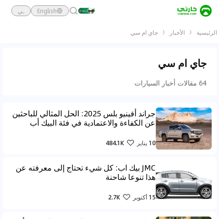
English
ـي
الرئيسية
الأخبار
جاي ام سي
جاي ام سي
64 مقالات أخبار السيارات
جراند أفينيو بلس 2025: الحل المثالي للباحثين
عن الكفاءة والاعتمادية في فئة البيك أب
10 يناير
484.1K
JMC بيك اب: كل شيء تحتاج إلى معرفته عن
هذا تنوعا شاحنة
15 أكتوبر
2.7K