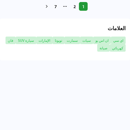
7
2
1
More pages
العلامات
اي سي
ان اس يو
سيات
سمارت
تويوتا
الإمارات
سيارة SUV
فان
كهربائي
صيانة