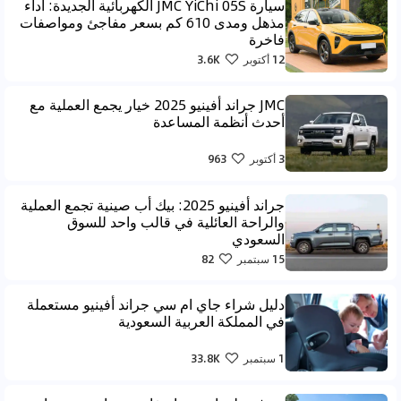
سيارة JMC YiChi 05S الكهربائية الجديدة: أداء
مذهل ومدى 610 كم بسعر مفاجئ ومواصفات
فاخرة
12 أكتوبر
3.6K
JMC جراند أفينيو 2025 خيار يجمع العملية مع
أحدث أنظمة المساعدة
3 أكتوبر
963
جراند أفينيو 2025: بيك أب صينية تجمع العملية
والراحة العائلية في قالب واحد للسوق
السعودي
15 سبتمبر
82
دليل شراء جاي ام سي جراند أفينيو مستعملة
في المملكة العربية السعودية
1 سبتمبر
33.8K