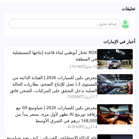
تعليقات
إضافة تعليق...
أخبار في الإمارات
ROX تختار أبوظبي لبناء قاعدة إنتاجها المستقبلية
في المنطقة
15 مايو
273749
معرض بكين للسيارات 2026 | القيادة الذاتية من
المستوى L3 تصل للإنتاج الضخم، بطاريات الحالة
الصلبة تدخل التحقق على المركبات، الشحن فائق
السرعة يدخل عصر الميغاواط – خمسة اتجاهات
17 أبريل
250389
تكنولوجية تعيد تشكيل الصناعة، الشرق الأوسط
معرض بكين للسيارات 2026 | شياوبينغ G9 مع
يستقبل عصراً جديداً للسيارات الك
رقاقة تورينج AI تظهر لأول مرة، بسعر يبدأ من
168,000 درهم في الشرق الأوسط
14 أبريل
410160
عام الذكاء الاصطناعي الفيزيائي: كيف تعيد شياوبينغ