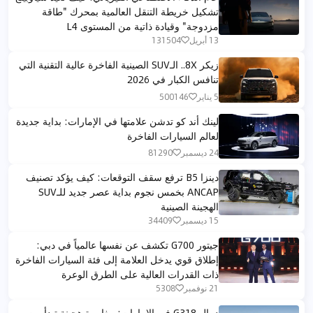
تشكيل خريطة التنقل العالمية بمحرك "طاقة
مزدوجة" وقيادة ذاتية من المستوى L4
13 أبريل
131504
زيكر 8X.. الـSUV الصينية الفاخرة عالية التقنية التي
تنافس الكبار في 2026
5 يناير
500146
لينك أند كو تدشن علامتها في الإمارات: بداية جديدة
لعالم السيارات الفاخرة
24 ديسمبر
81290
دينزا B5 ترفع سقف التوقعات: كيف يؤكد تصنيف
ANCAP بخمس نجوم بداية عصر جديد للـSUV
الهجينة الصينية
15 ديسمبر
34409
جيتور G700 تكشف عن نفسها عالمياً في دبي:
إطلاق قوي يدخل العلامة إلى فئة السيارات الفاخرة
ذات القدرات العالية على الطرق الوعرة
21 نوفمبر
5308
ديبال G318 في الإمارات: مغامرة هجينة تبدأ من