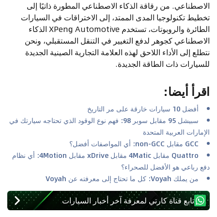
الاصطناعي. من رقاقة الذكاء الاصطناعي المطورة ذاتيًا إلى
تخطيط تكنولوجيا المدى الممتد، إلى الاختراقات في السيارات
الطائرة والروبوتات، تستخدم XPeng Automotive الذكاء
الاصطناعي كجوهر لدفع التغيير في التنقل المستقبلي، ونحن
نتطلع إلى الأداء اللاحق لهذه العلامة التجارية الصينية الجديدة
للسيارات ذات الطاقة الجديدة.
اقرأ أيضا
:
أفضل 10 سيارات خارقة على مر التاريخ
سبيشل 95 مقابل سوبر 98: فهم نوع الوقود الذي تحتاجه سيارتك في
الإمارات العربية المتحدة
GCC مقابل non-GCC: أي المواصفات أفضل؟
Quattro مقابل 4Matic مقابل xDrive مقابل 4Motion: أي نظام
دفع رباعي هو الأفضل للصحراء؟
من يملك Voyah: كل ما تحتاج إلى معرفته عن Voyah
تابع قناة كارتي لمعرفة آخر أخبار السيارات