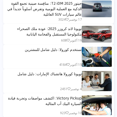
جيتور T2 iDM 2025: منافِسة صينية تجمع القوة
الذكية مع العملية اليومية وتفرض أسلوباً جديداً في
عالم سيارات SUV العائلية
17 نوفمبر
3024
تويوتا لاند كروزر 2025: عودة ملك الصحراء
بتكنولوجيا المستقبل والفخامة اليابانية
19 أكتوبر
608
تستخدم كورولا: دليل شامل للمشترين
15 أكتوبر
4184
تويوتا كورولا هاتشباك الإمارات: دليل شامل
4 نوفمبر
2451
Victory Pickup: اكتشف مواصفات وتجربة قيادة
السيارة البيك أب المثالية
10 نوفمبر
923