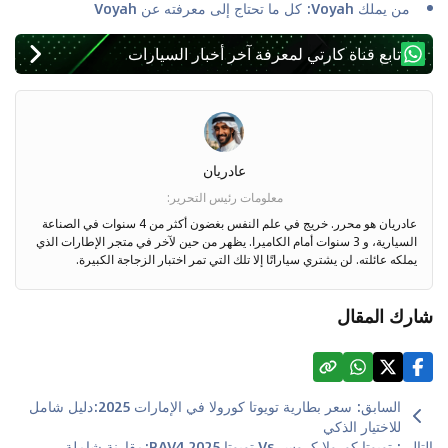
من يملك Voyah: كل ما تحتاج إلى معرفته عن Voyah
تابع قناة كارتي لمعرفة آخر أخبار السيارات
عادريان
معلومات رئيس التحرير
:
عادريان هو محرر. خريج في علم النفس بغضون أكثر من 4 سنوات في الصناعة
السيارية، و 3 سنوات أمام الكاميرا. يظهر من حين لآخر في متجر الإطارات الذي
يملكه عائلته. لن يشتري سياراتًا إلا تلك التي تمر اختبار الزجاجة الكبيرة.
شارك المقال
السابق
:
سعر بطارية تويوتا كورولا في الإمارات 2025:دليل شامل
للاختيار الذكي
التالي
:
تويوتا كورولا كروس Vs تويوتا RAV4 2025:مقارنة شاملة