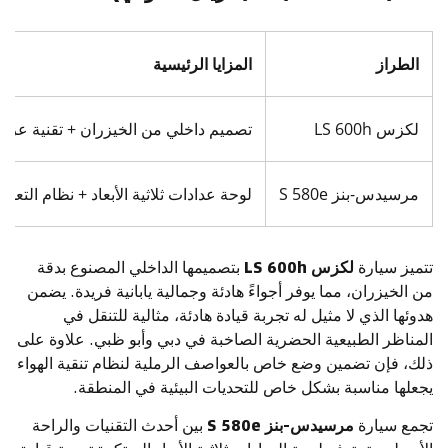
الطراز
المزايا الرئيسية
لكزس LS 600h
تصميم داخلي من الخيزران + تقنية عزل 
مرسيدس-بنز S 580e
لوحة عدادات ثلاثية الأبعاد + نظام التعل
تتميز سيارة
لكزس LS 600h
بتصميمها الداخلي المصنوع بدقة
من الخيزران، مما يوفر أجواءً هادئة وجمالية يابانية فريدة. يضمن
هدوئها الذي لا مثيل له تجربة قيادة هادئة، مثالية للتنقل في
المناظر الطبيعية الحضرية الصاخبة في دبي وأبو ظبي. علاوة على
ذلك، فإن تضمين وضع خاص بالعواصف الرملية لنظام تنقية الهواء
يجعلها مناسبة بشكل خاص للتحديات البيئية في المنطقة.
تجمع سيارة
مرسيدس-بنز S 580e
بين أحدث التقنيات والراحة