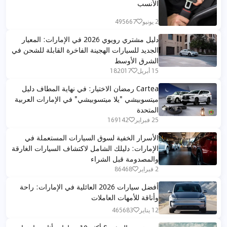
الأنسب
2 يونيو
495667
دليل مشتري رويوي 2026 في الإمارات: المعيار
الجديد للسيارات الهجينة الفاخرة القابلة للشحن في
الشرق الأوسط
15 أبريل
182017
Cartea رمضان الاختيار: في نهاية المطاف دليل
ميتسوبيشي "يلا ميتسوبيشي" في الإمارات العربية
المتحدة
25 فبراير
169142
الأسرار الخفية لسوق السيارات المستعملة في
الإمارات: دليلك الشامل لاكتشاف السيارات الغارقة
والمصدومة قبل الشراء
2 فبراير
86468
أفضل سيارات 2026 العائلية في الإمارات: راحة
وأناقة للأمهات العاملات
12 يناير
465683