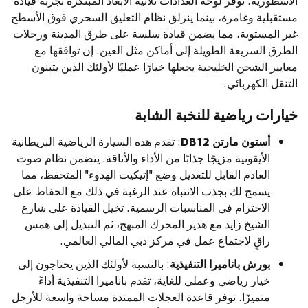
الأسطورية. توفر لوحة العدادات ثلاثية الأبعاد المبتكرة تجربة قيادة
مستقبلية وغامرة، بينما ينزلق نظام التعليق السحري فوق الأسطح
غير المستوية، مما يضمن قيادة سلسة على طرق المدينة ورحلات
الطرق السريعة الطويلة إلى أماكن مثل العين. إن توافقها مع
معايير الشحن الخليجية يجعلها خيارًا عمليًا لأولئك الذين يتبنون
التنقل الكهربائي.
خيارات رياضية للنخبة الشابة
أستون مارتن DB12
: تقدم هذه السيارة الرياضية البريطانية
الأيقونية مزيجًا جذابًا من الأداء والأناقة. يتضمن نظام صوت
العادم القابل للتعديل وضع "إتيكيت الهدوء" المتحفظ، مما
يسمح لك بجذب الانتباه عند الرغبة في ذلك مع الحفاظ على
الاحترام في المناسبات الرسمية. تخيل القيادة على شارع
الشيخ زايد مع هدير المحرك المبهج، ثم التبديل إلى همس
راقٍ لاجتماع عمل في مركز دبي المالي العالمي.
بورش باناميرا التنفيذية
: بالنسبة لأولئك الذين يحتاجون إلى
خيار رياضي وعملي للغاية، تقدم باناميرا التنفيذية أداءً
متميزًا. توفر قاعدة العجلات الممتدة مساحة واسعة للأرجل