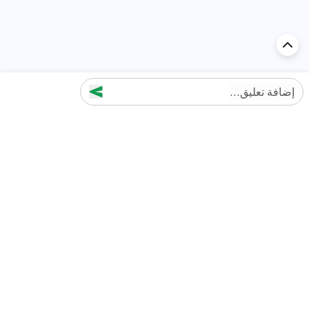
إضافة تعليق...
اكتشف السيارة في
الإمارات
تقييمات السيارات الشائعة حسب
تقييمات السيارات الشهيرة حسب
الماركة
السلسلة
تويوتا
جيتور T2 مراجعات
جيتور
جيتور اندفاع مراجعات
نيسان
نيسان باترول مراجعات
كيا
فورد منطقة فورد مراجعات
فورد
جيتور T1 مراجعات
بي إم دبليو
بورشه بورش 911 مراجعات
هيونداي
كيا سيلتوس مراجعات
MG
نيسان كيكس مراجعات
سوزوكي
تويوتا راف 4 مراجعات