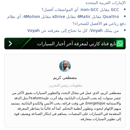
الإمارات العربية المتحدة
GCC مقابل non-GCC: أي المواصفات أفضل؟
Quattro مقابل 4Matic مقابل xDrive مقابل 4Motion: أي نظام
دفع رباعي هو الأفضل للصحراء؟
من يملك Voyah: كل ما تحتاج إلى معرفته عن Voyah
تابع قناة كارتي لمعرفة آخر أخبار السيارات
مصطفى كريم
معلومات رئيس التحرير
:
مصطفى كريم، الذي عمل في مجال البحث والتطوير السيارات بعمق لأكثر من
عشر سنوات. إنه يحب السيارات اليابانية، وقد أثرت عليهFeatures مثل الدقة
والاستدامة Energetique. في وقت فراغه، يحب الأنمي والكندو اليابانية، يستمد
منهم الإلهام لبحوث وتطوير أنظمة التحكم. كما أنه غالباً ما يشاطر المعرفة
المتقدمة في السيارات على المنصات، يساهم في ابتكار الصناعة ويضيف قوة
إلى تطوير السيارات بمعارفه.