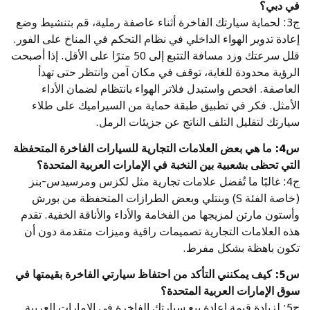
في دبي؟
ج3: لحماية سيارتك الفاخرة أثناء عاصفة رملية، قم بتنشيط وضع
إعادة تدوير الهواء الداخلي في نظام التحكم في المناخ على الفور.
قلل سرعتك وزد مسافة التتبع إلى 50 مترًا على الأقل. إذا أصبحت
الرؤية محدودة للغاية، توقف في مكان آمن وانتظر حتى تهدأ
العاصفة. افحص واستبدل فلاتر الهواء بانتظام لضمان الأداء
الأمثل. فكر في تطبيق طبقة حماية من السيراميك على طلاء
سيارتك لتقليل التلف الناتج عن جزيئات الرمل.
س4: ما هي بعض العلامات التجارية للسيارات الفاخرة المتحفظة
التي تحظى بشعبية بين النخبة في الإمارات العربية المتحدة؟
ج4: غالبًا ما تُفضل علامات تجارية مثل لكزس ومرسيدس-بنز
(خاصة الفئة S) وبنتلي وبعض الطرازات المتحفظة من بورش
وأستون مارتن لمزيجها من الفخامة والأداء والأناقة الخفية. تقدم
هذه العلامات التجارية تصميمات راقية وميزات متقدمة دون أن
تكون باهظة بشكل مفرط.
س5: كيف يمكنني التأكد من احتفاظ سيارتي الفاخرة بقيمتها في
سوق الإمارات العربية المتحدة؟
ج5: لزيادة قيمة إعادة بيع سيارتك الفاخرة في الإمارات العربية