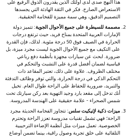
هذا النهج صدى لدى أولئك الذين يقدرون الذوق الرفيع على
الاستعراض الصارخ. فكر في الثقة الهادئة التي يجسدها
التصميم الدقيق، وهي سمة مميزة للفخامة الحقيقية.
مصممة للسيطرة على جميع الأحوال الجوية
: تتميز دولة
الإمارات العربية المتحدة بمناخ فريد، حيث ترتفع درجات
الحرارة في الصيف فوق 50 درجة مئوية. لذلك، فإن القدرة
على التكيف مع جميع الأحوال الجوية ليست مجرد ميزة، بل
ضرورة. ابحث عن سيارات مجهزة بأنظمة دفع رباعي
قياسية لضمان أفضل قدرة على التشبث والتحكم في
مختلف الظروف. علاوة على ذلك، تعتبر المقاعد ذات
التحكم الذكي في درجة الحرارة، والتي توفر وظائف التدفئة
والتبريد، ضرورية للحفاظ على الراحة طوال العام. تخيل
أنك تدخل إلى مقعد بارد وجيد التهوية بعد ركن سيارتك تحت
شمس الصحراء - علامة حقيقية على الهندسة المدروسة.
ميزات ذكية لإتيكيت سلس
: تتجاوز الفخامة الحديثة مجرد
الراحة؛ فهي تشمل تقنيات مدروسة تعزز الراحة وتحترم
الخصوصية. تعمل ميزات مثل أنظمة الإضاءة الترحيبية
التلقائية على خلق تجربة وصول راقية، بينما تضمن أوضاع