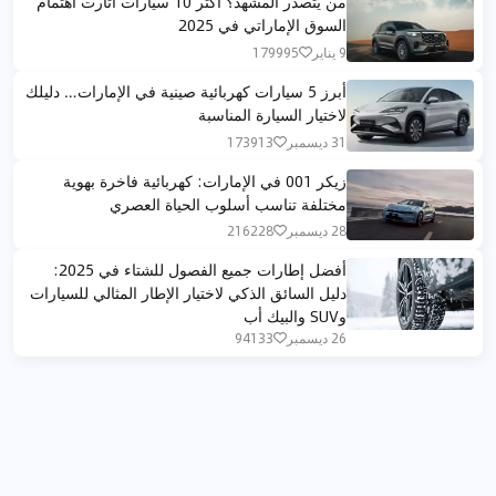
من يتصدر المشهد؟ أكثر 10 سيارات أثارت اهتمام
السوق الإماراتي في 2025
9 يناير
179995
أبرز 5 سيارات كهربائية صينية في الإمارات… دليلك
لاختيار السيارة المناسبة
31 ديسمبر
173913
زيكر 001 في الإمارات: كهربائية فاخرة بهوية
مختلفة تناسب أسلوب الحياة العصري
28 ديسمبر
216228
أفضل إطارات جميع الفصول للشتاء في 2025:
دليل السائق الذكي لاختيار الإطار المثالي للسيارات
وSUV والبيك أب
26 ديسمبر
94133