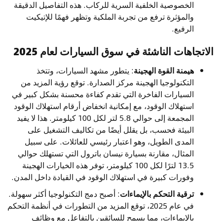
الخصوصية الخلفية السرية للركاب. هذه التفاصيل الدقيقة
والمؤثرة ترفع من تجربة الملكية وتظهر فهمًا للإتيكيت
الرفيع.
الاتجاهات الناشئة في سوق السيارات لعام 2025
هيمنة القوة الهجينة
: يتطور مشهد السيارات، وتتخذ
التكنولوجيا الهجينة مركز الصدارة. توقع رؤية المزيد من
السيارات الفاخرة التي تقدم كفاءة محسنة بشكل كبير في
استهلاك الوقود، مع إمكانية انخفاض أرقام استهلاك الوقود
المجمعة إلى حوالي 5.8 لتر لكل 100 كيلومتر. هذا لا يفيد
البيئة فحسب، بل يقلل أيضًا من تكاليف التشغيل على
المدى الطويل، وهو اعتبار رئيسي للعائلات. على سبيل
المثال، مقارنة بسيارة نيسان باترول التي تستهلك حوالي
13.5 لترًا لكل 100 كيلومتر، توفر هذه الخيارات الهجينة
وفورات كبيرة في استهلاك الوقود في القيادة داخل المدن.
ترقية التحكم بالإيماءات
: أصبح دمج التكنولوجيا أكثر سهولة.
في عام 2025، توقع المزيد من التطورات في أنظمة التحكم
بالإيماءات، مما يسمح للسائقين بالتفاعل مع وظائف