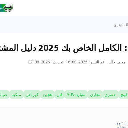
ل الخاص بك 2025 دليل المشتري
تم النشر
:
2025-09-16
تحديث
:
2026-08-07
فينج
حضري
تجاري
سيارة SUV
فان
هجين
كهربائي
ملكية
صيان
ات تبرز