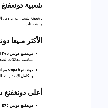
شعبية دونغفنغ نما
دونغفنغ للسيارات عروض الس
والشاحنات.
الأكثر مبيعا دو
دونغفنغ عولس EX1 Pro:
مناسبة للعائلات الصغيرة أ
دونغفنغ
Voyah
مجانا
بالكامل الإصدارات. ا
أعلى دونغفنغ 
دونغفنغ عولس E70:
أ