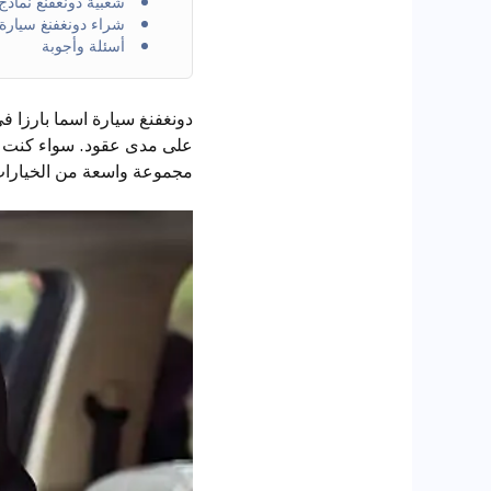
شعبية دونغفنغ نماذج 025
شراء دونغفنغ سيارة:
أسئلة وأجوبة
دونغفنغ سيارة اسما بارزا ف
على مدى عقود. سواء كنت تب
مجموعة واسعة من الخيارات ل