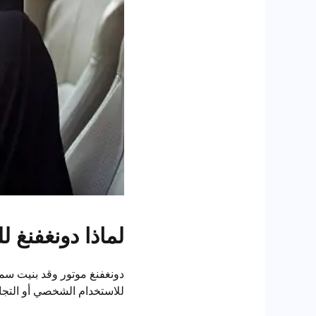
لماذا دونغفنغ ل
دونغفنغ موتور وقد بنيت سمع
للاستخدام الشخصي أو التجار