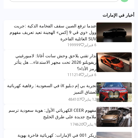
أخبار في الإمارات
عندما ترفع الصين سقف الفخامة الذكية :جريت
وول «وي ڤي 9 إكس» الهجينة تعيد تعريف مفهوم
SUV العائلية الفاخرة
6 فبراير
199999
نذار تقني يلاحق وحش سانت أغاتا: لامبورغيني
ريفويلتو 2026 تحت مجهر الاستدعاء… هل يتأثر
رمز الأداء؟
6 فبراير
111214
تجربة بي إم دبليو iX في السعودية: رفاهية كهربائية
لعشاق التميز
12 يناير
484107
مفهوم CEER الكهربائي الأول: هوية سعودية ترسم
ملامح جديدة على طرق الخليج
9 يناير
174620
زيكر 001 في الإمارات: كهربائية فاخرة بهوية