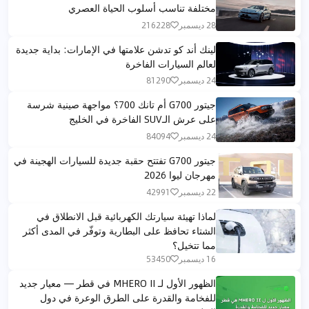
مختلفة تناسب أسلوب الحياة العصري
28 ديسمبر
216228
لينك أند كو تدشن علامتها في الإمارات: بداية جديدة
لعالم السيارات الفاخرة
24 ديسمبر
81290
جيتور G700 أم تانك 700؟ مواجهة صينية شرسة
على عرش الـSUV الفاخرة في الخليج
24 ديسمبر
84094
جيتور G700 تفتتح حقبة جديدة للسيارات الهجينة في
مهرجان ليوا 2026
22 ديسمبر
42991
لماذا تهيئة سيارتك الكهربائية قبل الانطلاق في
الشتاء تحافظ على البطارية وتوفّر في المدى أكثر
مما تتخيل؟
16 ديسمبر
53450
الظهور الأول لـ MHERO II في قطر — معيار جديد
للفخامة والقدرة على الطرق الوعرة في دول