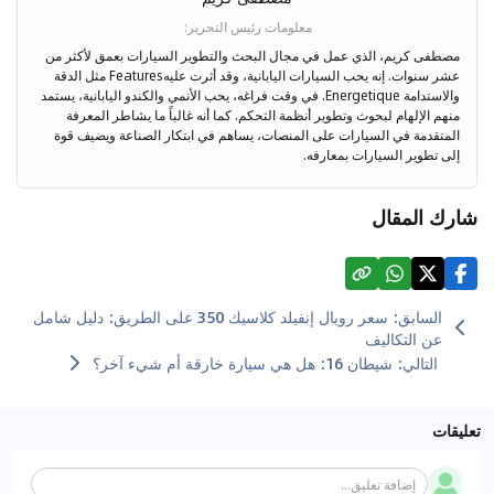
معلومات رئيس التحرير
:
مصطفى كريم، الذي عمل في مجال البحث والتطوير السيارات بعمق لأكثر من
عشر سنوات. إنه يحب السيارات اليابانية، وقد أثرت عليهFeatures مثل الدقة
والاستدامة Energetique. في وقت فراغه، يحب الأنمي والكندو اليابانية، يستمد
منهم الإلهام لبحوث وتطوير أنظمة التحكم. كما أنه غالباً ما يشاطر المعرفة
المتقدمة في السيارات على المنصات، يساهم في ابتكار الصناعة ويضيف قوة
إلى تطوير السيارات بمعارفه.
شارك المقال
السابق
:
سعر رويال إنفيلد كلاسيك 350 على الطريق: دليل شامل
عن التكاليف
التالي
:
شيطان 16: هل هي سيارة خارقة أم شيء آخر؟
تعليقات
إضافة تعليق...