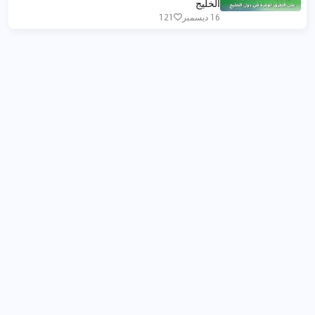
الخليج
16 ديسمبر
121