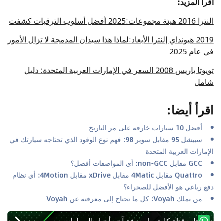
اقرأ المزيد:
النترا 2016 هيئة مجموعات:2025 أفضل أسلوب الترقيات كشفت
2019 هيونداي إلنترا الأبعاد:لماذا هذا سيدان المدمجة لا تزال الأمور
في عام 2025
تويوتا ياريس 2008 السعر في الإمارات العربية المتحدة: دليل
شامل
اقرأ أيضا
:
أفضل 10 سيارات خارقة على مر التاريخ
سبيشل 95 مقابل سوبر 98: فهم نوع الوقود الذي تحتاجه سيارتك في
الإمارات العربية المتحدة
GCC مقابل non-GCC: أي المواصفات أفضل؟
Quattro مقابل 4Matic مقابل xDrive مقابل 4Motion: أي نظام
دفع رباعي هو الأفضل للصحراء؟
من يملك Voyah: كل ما تحتاج إلى معرفته عن Voyah
تابع قناة كارتي لمعرفة آخر أخبار السيارات