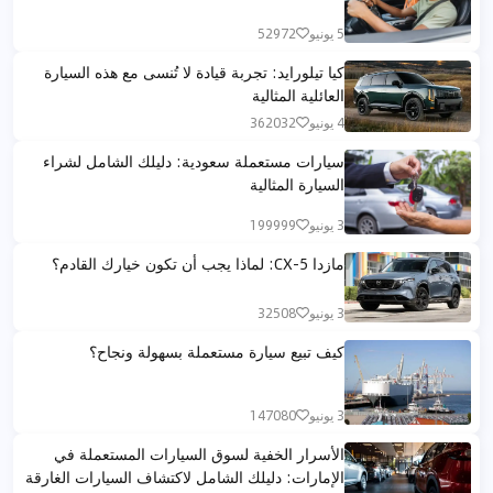
5 يونيو
52972
كيا تيلورايد: تجربة قيادة لا تُنسى مع هذه السيارة
العائلية المثالية
4 يونيو
362032
سيارات مستعملة سعودية: دليلك الشامل لشراء
السيارة المثالية
3 يونيو
199999
مازدا CX-5: لماذا يجب أن تكون خيارك القادم؟
3 يونيو
32508
كيف تبيع سيارة مستعملة بسهولة ونجاح؟
3 يونيو
147080
الأسرار الخفية لسوق السيارات المستعملة في
الإمارات: دليلك الشامل لاكتشاف السيارات الغارقة