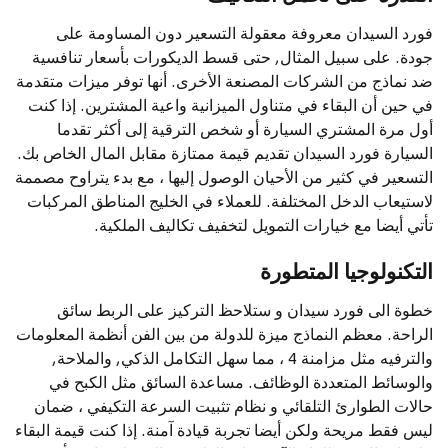
فورد السيدان معروفة معقولة التسعير دون المساومة على
جودة. على سبيل المثال, حتى قسط الديكورات بأسعار تنافسية
ضد نماذج من الشركات المصنعة الأخرى. أنها توفر ميزات متقدمة
في حين أن البقاء في متناول الميزانية واعية المشترين. إذا كنت
أول مرة المشتري السيارة أو شخص الترقية إلى أكثر تقدما
السيارة فورد السيدان تقديم قيمة ممتازة مقابل المال الخاص بك.
التسعير في كثير من الأحيان الوصول إليها ، مع بدء يتراوح مصممة
لاستيعاب الدخل المختلفة. للعملاء في الخليج المناطق المركبات
تأتي أيضا مع خيارات التمويل لتخفيف تكاليف الملكية.
التكنولوجيا المتطورة
خطوة الى فورد سيدان و ستلاحظ التركيز على الربط سائق
الراحة. معظم النماذج ميزة للدولة من بين الفن أنظمة المعلومات
والترفيه مثل مزامنة 4 ، مما سهل التكامل الذكي, والملاحة,
والوسائط المتعددة الوظائف. مساعدة السائق مثل الكبح في
حالات الطوارئ التلقائي و نظام تثبيت السرعة التكيفي ، ضمان
ليس فقط مريحة ولكن أيضا تجربة قيادة آمنة. إذا كنت قيمة البقاء