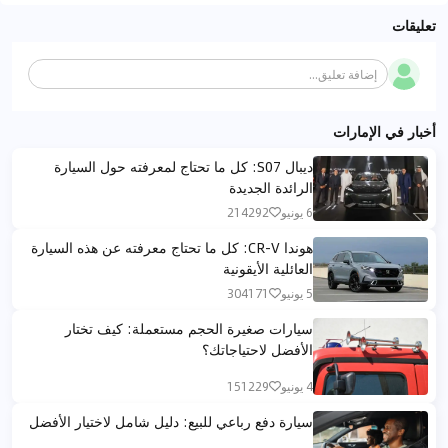
تعليقات
إضافة تعليق...
أخبار في الإمارات
ديبال S07: كل ما تحتاج لمعرفته حول السيارة
الرائدة الجديدة
6 يونيو
214292
هوندا CR-V: كل ما تحتاج معرفته عن هذه السيارة
العائلية الأيقونية
5 يونيو
304171
سيارات صغيرة الحجم مستعملة: كيف تختار
الأفضل لاحتياجاتك؟
4 يونيو
151229
سيارة دفع رباعي للبيع: دليل شامل لاختيار الأفضل