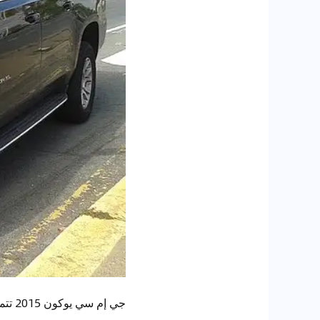
جي إم سي يوكون 2015 تتمتع بمواصفات تميزها عن غيرها من السيارات في فئتها. إليك أهم التفاصيل: