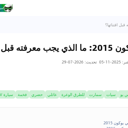
بل اقتنائها؟
شر
:
2025-11-05
تحديث
:
2026-07-29
س يو
سيات
سمارت
للطرق الوعرة
عائلي
حضري
فخمة
سيارة SUV
كون 2015