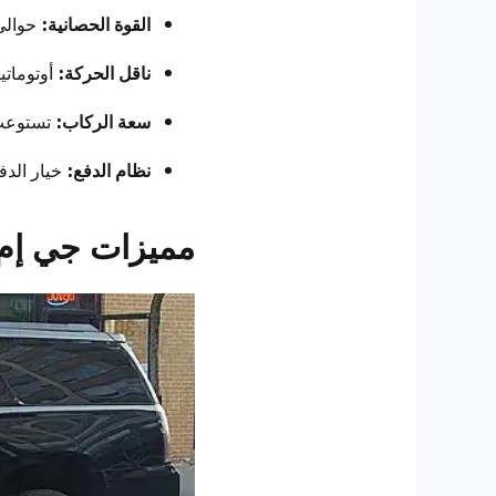
القوة الحصانية:
حوالي 355 حص
ناقل الحركة:
أوتوماتيكي بـ
سعة الركاب:
تستوعب ما بي
نظام الدفع:
خيار الدف
مميزات جي إم س