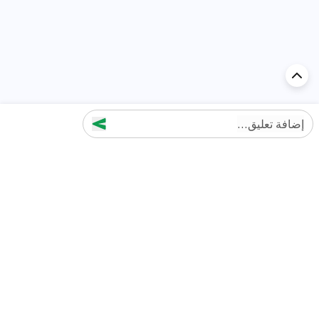
إضافة تعليق...
اكتشف السيارة في
الإمارات
تقييمات السيارات الشائعة حسب
تقييمات السيارات الشهيرة حسب
الماركة
السلسلة
تويوتا
جيتور T2 مراجعات
جيتور
جيتور اندفاع مراجعات
نيسان
نيسان باترول مراجعات
كيا
فورد منطقة فورد مراجعات
فورد
جيتور T1 مراجعات
بي إم دبليو
بورشه بورش 911 مراجعات
هيونداي
كيا سيلتوس مراجعات