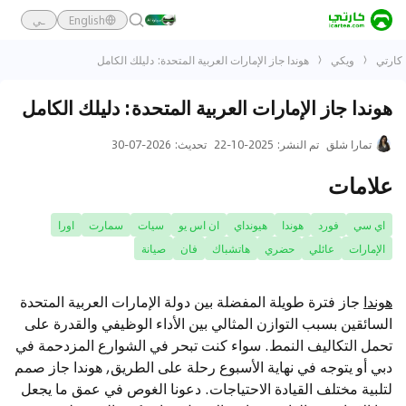
English
ـي
كارتي
ويكي
هوندا جاز الإمارات العربية المتحدة: دليلك الكامل
هوندا جاز الإمارات العربية المتحدة: دليلك الكامل
تمارا شلق
تم النشر
:
2025-10-22
تحديث
:
2026-07-30
علامات
اي سي
فورد
هوندا
هيونداي
ان اس يو
سيات
سمارت
اورا
الإمارات
عائلي
حضري
هاتشباك
فان
صيانة
هوندا
جاز فترة طويلة المفضلة بين دولة الإمارات العربية المتحدة
السائقين بسبب التوازن المثالي بين الأداء الوظيفي والقدرة على
تحمل التكاليف النمط. سواء كنت تبحر في الشوارع المزدحمة في
دبي أو يتوجه في نهاية الأسبوع رحلة على الطريق, هوندا جاز صمم
لتلبية مختلف القيادة الاحتياجات. دعونا الغوص في عمق ما يجعل