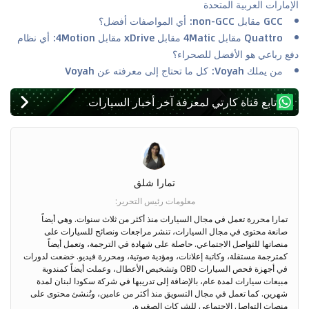
الإمارات العربية المتحدة
GCC مقابل non-GCC: أي المواصفات أفضل؟
Quattro مقابل 4Matic مقابل xDrive مقابل 4Motion: أي نظام
دفع رباعي هو الأفضل للصحراء؟
من يملك Voyah: كل ما تحتاج إلى معرفته عن Voyah
تابع قناة كارتي لمعرفة آخر أخبار السيارات
تمارا شلق
معلومات رئيس التحرير
:
تمارا محررة تعمل في مجال السيارات منذ أكثر من ثلاث سنوات. وهي أيضاً
صانعة محتوى في مجال السيارات، تنشر مراجعات ونصائح للسيارات على
منصاتها للتواصل الاجتماعي. حاصلة على شهادة في الترجمة، وتعمل أيضاً
كمترجمة مستقلة، وكاتبة إعلانات، ومؤدية صوتية، ومحررة فيديو. خضعت لدورات
في أجهزة فحص السيارات OBD وتشخيص الأعطال، وعملت أيضاً كمندوبة
مبيعات سيارات لمدة عام، بالإضافة إلى تدريبها في شركة سكودا لبنان لمدة
شهرين. كما تعمل في مجال التسويق منذ أكثر من عامين، وتُنشئ محتوى على
منصات التواصل الاجتماعي للشركات الصغيرة.