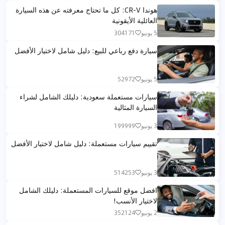
هوندا CR-V: كل ما تحتاج معرفته عن هذه السيارة
العائلية الأيقونية
5 يونيو
304171
سيارة دفع رباعي للبيع: دليل شامل لاختيار الأفضل
5 يونيو
52972
سيارات مستعملة سعودية: دليلك الشامل لشراء
السيارة المثالية
3 يونيو
199999
تقييم سيارات مستعملة: دليل شامل لاختيار الأفضل
3 يونيو
514253
افضل موقع للسيارات المستعملة: دليلك الشامل
لاختيار الأنسب!
2 يونيو
352124