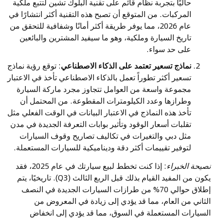
حاليًا بتجربة نظام قائم على تقنية البلوك تشين لتتبع ملكية
المركبات. من المتوقع أن تصبح هذه التقنية أكثر انتشارًا في
عام 2026، مما يوفر طريقة أكثر أمانًا وشفافية للتحقق من
تاريخ السيارة وملكية، وهو ما سيفيد المشترين والبائعين
على حد سواء.
نماذج تسعير تعتمد على الذكاء الاصطناعي
: توقع رؤية نماذج
تسعير أكثر تطوراً تعمل بالذكاء الاصطناعي تأخذ في الاعتبار
مجموعة واسعة من العوامل تتجاوز مجرد ماركة السيارة
وطرازها وعدد الكيلومترات المقطوعة. من المحتمل أن
تأخذ هذه النماذج في الاعتبار البيانات في الوقت الفعلي مثل
تقلبات أسعار الوقود وتأثير بوابات التعرفة الجديدة في مدن
مثل دبي والتغيرات في تكاليف تصاريح وقوف السيارات
لتوفير تقييمات أكثر دقة وديناميكية للسيارات المستعملة.
نصيحة الخبراء
: إذا كنت تخطط لبيع سيارتك في عام 2025، فقد
يكون من المفيد القيام بذلك قبل الربع الثالث (Q3). تاريخيًا، يتم
إطلاق حوالي 70% من طرازات السيارات الجديدة في النصف
الثاني من العام، مما قد يؤدي إلى زيادة في المعروض من
السيارات المستعملة في السوق، مما قد يؤدي إلى انخفاض