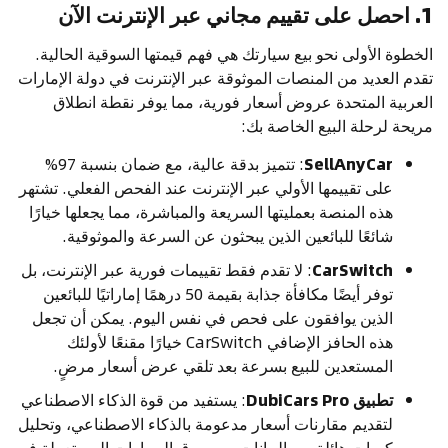
1. احصل على تقييم مجاني عبر الإنترنت الآن
الخطوة الأولى نحو بيع سيارتك هي فهم قيمتها السوقية الحالية.
تقدم العديد من المنصات الموثوقة عبر الإنترنت في دولة الإمارات
العربية المتحدة عروض أسعار فورية، مما يوفر نقطة انطلاق
مريحة لرحلة البيع الخاصة بك:
SellAnyCar
: تتميز بدقة عالية، مع ضمان بنسبة 97%
على تقييمها الأولي عبر الإنترنت عند الفحص الفعلي. تشتهر
هذه المنصة بعمليتها السريعة والمباشرة، مما يجعلها خيارًا
شائعًا للبائعين الذين يبحثون عن السرعة والموثوقية.
CarSwitch
: لا تقدم فقط تقييمات فورية عبر الإنترنت، بل
توفر أيضًا مكافأة جذابة بقيمة 50 درهمًا إماراتيًا للبائعين
الذين يوافقون على فحص في نفس اليوم. يمكن أن تجعل
هذه الحافز الإضافي CarSwitch خيارًا مقنعًا لأولئك
المستعدين للبيع بسرعة بعد تلقي عرض أسعار مرضٍ.
تطبيق DubiCars Pro
: يستفيد من قوة الذكاء الاصطناعي
لتقديم مقارنات أسعار مدعومة بالذكاء الاصطناعي، وتحليل
كميات هائلة من البيانات من سوق السيارات المستعملة في