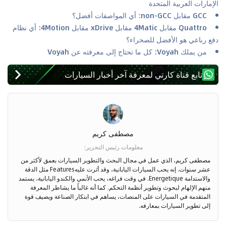
الإمارات العربية المتحدة
GCC مقابل non-GCC: أي المواصفات أفضل؟
Quattro مقابل 4Matic مقابل xDrive مقابل 4Motion: أي نظام
دفع رباعي هو الأفضل للصحراء؟
من يملك Voyah: كل ما تحتاج إلى معرفته عن Voyah
تابع قناة كارتي لمعرفة آخر أخبار السيارات
مصطفى كريم
معلومات رئيس التحرير
:
مصطفى كريم، الذي عمل في مجال البحث والتطوير السيارات بعمق لأكثر من
عشر سنوات. إنه يحب السيارات اليابانية، وقد أثرت عليهFeatures مثل الدقة
والاستدامة Energetique. في وقت فراغه، يحب الأنمي والكندو اليابانية، يستمد
منهم الإلهام لبحوث وتطوير أنظمة التحكم. كما أنه غالباً ما يشاطر المعرفة
المتقدمة في السيارات على المنصات، يساهم في ابتكار الصناعة ويضيف قوة
إلى تطوير السيارات بمعارفه.