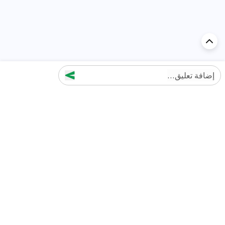
إضافة تعليق...
اكتشف السيارة في
الإمارات
تقييمات السيارات الشائعة حسب
تقييمات السيارات الشهيرة حسب
الماركة
السلسلة
تويوتا
جيتور T2 مراجعات
جيتور
جيتور اندفاع مراجعات
نيسان
نيسان باترول مراجعات
كيا
فورد منطقة فورد مراجعات
فورد
جيتور T1 مراجعات
بي إم دبليو
بورشه بورش 911 مراجعات
هيونداي
كيا سيلتوس مراجعات
MG
نيسان كيكس مراجعات
سوزوكي
تويوتا راف 4 مراجعات