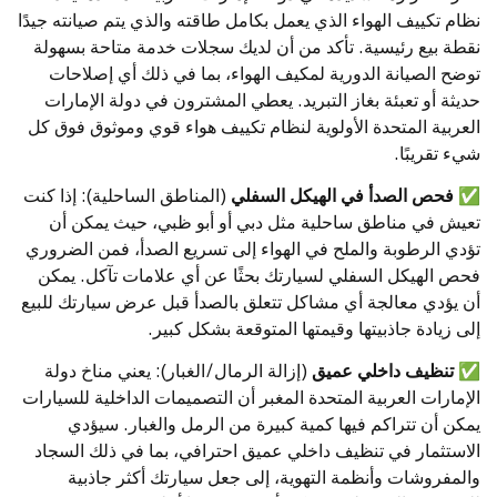
نظام تكييف الهواء الذي يعمل بكامل طاقته والذي يتم صيانته جيدًا
نقطة بيع رئيسية. تأكد من أن لديك سجلات خدمة متاحة بسهولة
توضح الصيانة الدورية لمكيف الهواء، بما في ذلك أي إصلاحات
حديثة أو تعبئة بغاز التبريد. يعطي المشترون في دولة الإمارات
العربية المتحدة الأولوية لنظام تكييف هواء قوي وموثوق فوق كل
شيء تقريبًا.
✅
فحص الصدأ في الهيكل السفلي
(المناطق الساحلية): إذا كنت
تعيش في مناطق ساحلية مثل دبي أو أبو ظبي، حيث يمكن أن
تؤدي الرطوبة والملح في الهواء إلى تسريع الصدأ، فمن الضروري
فحص الهيكل السفلي لسيارتك بحثًا عن أي علامات تآكل. يمكن
أن يؤدي معالجة أي مشاكل تتعلق بالصدأ قبل عرض سيارتك للبيع
إلى زيادة جاذبيتها وقيمتها المتوقعة بشكل كبير.
✅
تنظيف داخلي عميق
(إزالة الرمال/الغبار): يعني مناخ دولة
الإمارات العربية المتحدة المغبر أن التصميمات الداخلية للسيارات
يمكن أن تتراكم فيها كمية كبيرة من الرمل والغبار. سيؤدي
الاستثمار في تنظيف داخلي عميق احترافي، بما في ذلك السجاد
والمفروشات وأنظمة التهوية، إلى جعل سيارتك أكثر جاذبية