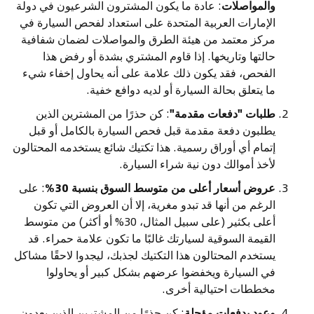
والمواصلات
: عادة ما يكون المشترون الشرعيون في دولة
الإمارات العربية المتحدة على استعداد لفحص السيارة في
مركز معتمد من هيئة الطرق والمواصلات لضمان شفافية
حالتها وتاريخها. إذا قاوم المشتري بشدة أو رفض هذا
الفحص، فقد يكون ذلك علامة على أنه يحاول إخفاء شيء
ما يتعلق بحالة السيارة أو لديه دوافع خفية.
طلبات "دفعات مقدمة"
: كن حذرًا من المشترين الذين
يطلبون دفعة مقدمة قبل فحص السيارة بالكامل أو قبل
إتمام أي أوراق رسمية. هذا تكتيك شائع يستخدمه المحتالون
لأخذ أموالك دون نية شراء السيارة.
عروض أسعار أعلى من متوسط السوق بنسبة 30%
: على
الرغم من أنها قد تبدو مغرية، إلا أن العروض التي تكون
أعلى بكثير (على سبيل المثال، 30% أو أكثر) من متوسط
القيمة السوقية لسيارتك غالبًا ما تكون علامة حمراء. قد
يستخدم المحتالون هذا التكتيك لجذبك، ليجدوا لاحقًا مشاكل
في السيارة ويخفضوا عرضهم بشكل كبير أو يحاولوا
مخططات احتيالية أخرى.
وعود بدفعات مؤجلة
: كن حذرًا من المشترين الذين يعدون