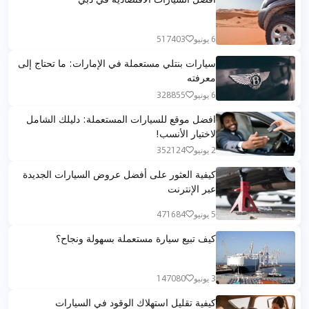
6 يونيو
517403
سيارات بنتلي مستعملة في الإمارات: ما تحتاج إلى
معرفته
6 يونيو
328855
افضل موقع للسيارات المستعملة: دليلك الشامل
لاختيار الأنسب!
2 يونيو
352124
كيفية العثور على أفضل عروض السيارات الجديدة
عبر الإنترنت
5 يونيو
471684
كيف تبيع سيارة مستعملة بسهولة ونجاح؟
3 يونيو
147080
كيفية تقليل استهلاك الوقود في السيارات