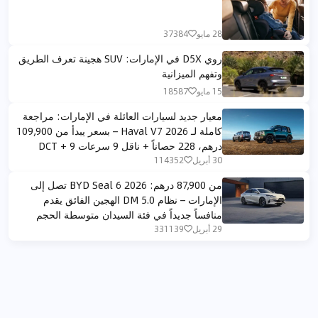
28 مايو
37384
روي D5X في الإمارات: SUV هجينة تعرف الطريق
وتفهم الميزانية
15 مايو
18587
معيار جديد لسيارات العائلة في الإمارات: مراجعة
كاملة لـ Haval V7 2026 – بسعر يبدأ من 109,900
درهم، 228 حصاناً + ناقل 9 سرعات DCT + 9
أوضاع قيادة لجميع التضاريس
30 أبريل
114352
من 87,900 درهم: BYD Seal 6 2026 تصل إلى
الإمارات – نظام DM 5.0 الهجين الفائق يقدم
منافساً جديداً في فئة السيدان متوسطة الحجم
29 أبريل
331139