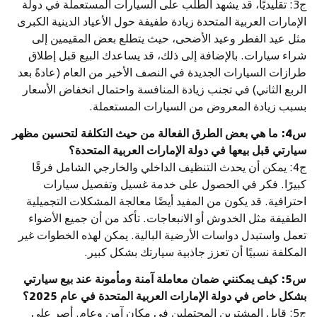
ج3: تقليديًا، قد يشهد الطلب على السيارات المستعملة في دولة
الإمارات العربية المتحدة زيادة طفيفة حول الأعياد الدينية الكبرى
مثل عيد الفطر وعيد الأضحى، حيث يتطلع بعض المقيمين إلى
شراء سيارات. بالإضافة إلى ذلك، قد يساعدك البيع قبل إطلاق
طرازات السيارات الجديدة في النصف الأخير من العام (عادةً بعد
الربع الثاني) في تجنب زيادة المنافسة واحتمال انخفاض الأسعار
بسبب زيادة المعروض من السيارات المستعملة.
س4: ما هي بعض الطرق الفعالة من حيث التكلفة لتحسين مظهر
سيارتي قبل بيعها في دولة الإمارات العربية المتحدة؟
ج4: يمكن أن يحدث التنظيف الداخلي والخارجي الشامل فرقًا
كبيرًا. فكر في الحصول على خدمة غسيل وتفصيل سيارات
احترافية. قد يكون من المفيد أيضًا معالجة المشكلات التجميلية
الطفيفة مثل الخدوش أو الانبعاجات. تأكد من أن جميع الأضواء
تعمل واستبدل دواسات الأرضية البالية. يمكن لهذه الخطوات غير
المكلفة نسبيًا أن تعزز جاذبية سيارتك بشكل كبير.
س5: كيف يمكنني ضمان معاملة آمنة ومأمونة عند بيع سيارتي
بشكل خاص في دولة الإمارات العربية المتحدة في عام 2025؟
ج5: قابل المشترين المحتملين في مكان آمن وعام. أصر على