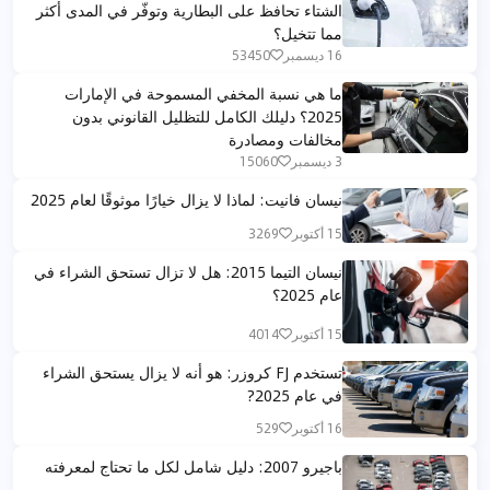
الشتاء تحافظ على البطارية وتوفّر في المدى أكثر
مما تتخيل؟
16 ديسمبر
53450
ما هي نسبة المخفي المسموحة في الإمارات
2025؟ دليلك الكامل للتظليل القانوني بدون
مخالفات ومصادرة
3 ديسمبر
15060
نيسان فانيت: لماذا لا يزال خيارًا موثوقًا لعام 2025
15 أكتوبر
3269
نيسان التيما 2015: هل لا تزال تستحق الشراء في
عام 2025؟
15 أكتوبر
4014
تستخدم FJ كروزر: هو أنه لا يزال يستحق الشراء
في عام 2025?
16 أكتوبر
529
باجيرو 2007: دليل شامل لكل ما تحتاج لمعرفته