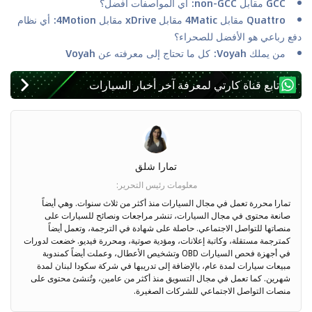
GCC مقابل non-GCC: أي المواصفات أفضل؟
Quattro مقابل 4Matic مقابل xDrive مقابل 4Motion: أي نظام
دفع رباعي هو الأفضل للصحراء؟
من يملك Voyah: كل ما تحتاج إلى معرفته عن Voyah
تابع قناة كارتي لمعرفة آخر أخبار السيارات
تمارا شلق
معلومات رئيس التحرير
:
تمارا محررة تعمل في مجال السيارات منذ أكثر من ثلاث سنوات. وهي أيضاً
صانعة محتوى في مجال السيارات، تنشر مراجعات ونصائح للسيارات على
منصاتها للتواصل الاجتماعي. حاصلة على شهادة في الترجمة، وتعمل أيضاً
كمترجمة مستقلة، وكاتبة إعلانات، ومؤدية صوتية، ومحررة فيديو. خضعت لدورات
في أجهزة فحص السيارات OBD وتشخيص الأعطال، وعملت أيضاً كمندوبة
مبيعات سيارات لمدة عام، بالإضافة إلى تدريبها في شركة سكودا لبنان لمدة
شهرين. كما تعمل في مجال التسويق منذ أكثر من عامين، وتُنشئ محتوى على
منصات التواصل الاجتماعي للشركات الصغيرة.