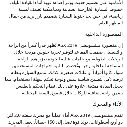
الأمامية على تصميم حديث يوفر إضاءة قوية أثناء القيادة الليلة.
خطوط السيارة الخارجية انسيابية وديناميكية تضيف لمسة
رياضية، في حين نجد جنوط السيارة بتصميم بارز يزيد من جمال
المظهر العام.
المقصورة الداخلية
إن مقصورة ميتسوبيشي ASX 2019 تُظهر قدراً كبيراً من الراحة
والتفصيل. صممت المقاعد لتوفير تجربة جلوس مريحة خلال
الرحلات الطويلة، مع خامات عالية الجودة تعزز هذه الراحة.
المساحة الداخلية رحبة وتُخصص لتلبية احتياجات المستخدمين
سواء كانوا أفراداً أو عائلات صغيرة. كذلك، تتمتع السيارة بنظام
ترفيه ذكي يتضمن شاشة لمس ولوحة تحكم سهلة الاستخدام، مما
يجعل القيادة ممتعة. علاوة على ذلك، نظام التحكم بالطقس
يضمن راحة إضافية للركاب خلال فصول السنة المختلفة.
الأداء والمحرك
تقدم ميتسوبيشي ASX 2019 أداء عملياً مع محرك سعته 2.0 لتر،
ذو أربع أسطوانات، يولد قوة تصل إلى 150 حصاناً. يعمل المحرك