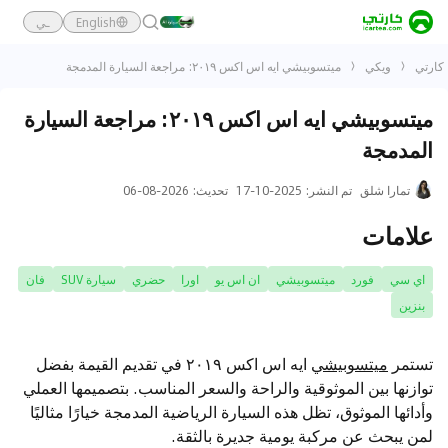
English
ـي
كارتي
ويكي
ميتسوبيشي ايه اس اكس ٢٠١٩: مراجعة السيارة المدمجة
ميتسوبيشي ايه اس اكس ٢٠١٩: مراجعة السيارة
المدمجة
تمارا شلق
تم النشر
:
2025-10-17
تحديث
:
2026-08-06
علامات
اي سي
فورد
ميتسوبيشي
ان اس يو
اورا
حضري
سيارة SUV
فان
بنزين
تستمر
ميتسوبيشي
ايه اس اكس ٢٠١٩ في تقديم القيمة بفضل
توازنها بين الموثوقية والراحة والسعر المناسب. بتصميمها العملي
وأدائها الموثوق، تظل هذه السيارة الرياضية المدمجة خيارًا مثاليًا
لمن يبحث عن مركبة يومية جديرة بالثقة.