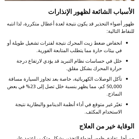
الأسباب الشائعة لظهور الإنذارات
ظهور أضواء التحذير قد يكون نتيجة لعدة أعطال متكررة، لذا انتبه
للنقاط التالية:
انخفاض ضغط زيت المحرك نتيجة لفترات تشغيل طويلة أو
في بيئات حارة مما يتطلب المتابعة الفورية.
خلل في حساسات نظام التبريد قد يؤدي لارتفاع درجة
حرارة المحرك بشكل مقلق.
تآكل الوصلات الكهربائية، خاصة بعد تجاوز السيارة مسافة
50,000 كم، مما يظهر بنسبة خلل تصل إلى 23% في بعض
النماذج.
تغيّر غير متوقع في أداء أنظمة الدينامو والبطارية نتيجة
الاستخدام المكثف.
الوقاية خير من العلاج
من أجل تفادي ظهور أضواء التحذير بشكل متكرر، اعتمد على