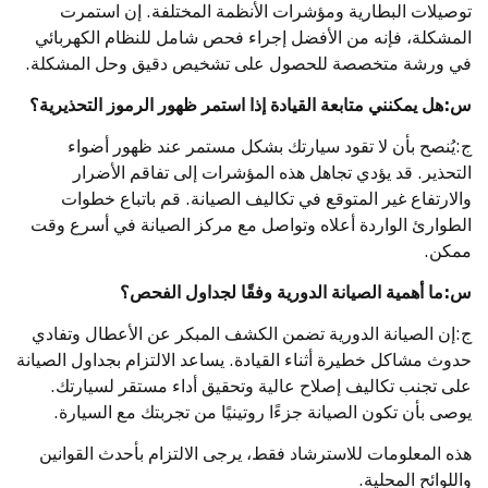
توصيلات البطارية ومؤشرات الأنظمة المختلفة. إن استمرت
المشكلة، فإنه من الأفضل إجراء فحص شامل للنظام الكهربائي
في ورشة متخصصة للحصول على تشخيص دقيق وحل المشكلة.
س:هل يمكنني متابعة القيادة إذا استمر ظهور الرموز التحذيرية؟
ج:يُنصح بأن لا تقود سيارتك بشكل مستمر عند ظهور أضواء
التحذير. قد يؤدي تجاهل هذه المؤشرات إلى تفاقم الأضرار
والارتفاع غير المتوقع في تكاليف الصيانة. قم باتباع خطوات
الطوارئ الواردة أعلاه وتواصل مع مركز الصيانة في أسرع وقت
ممكن.
س:ما أهمية الصيانة الدورية وفقًا لجداول الفحص؟
ج:إن الصيانة الدورية تضمن الكشف المبكر عن الأعطال وتفادي
حدوث مشاكل خطيرة أثناء القيادة. يساعد الالتزام بجداول الصيانة
على تجنب تكاليف إصلاح عالية وتحقيق أداء مستقر لسيارتك.
يوصى بأن تكون الصيانة جزءًا روتينيًا من تجربتك مع السيارة.
هذه المعلومات للاسترشاد فقط، يرجى الالتزام بأحدث القوانين
واللوائح المحلية.