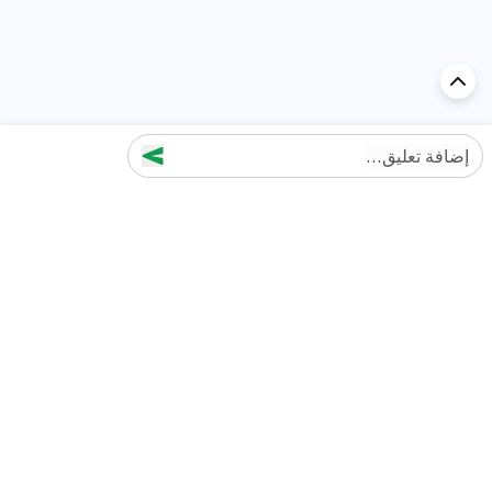
إضافة تعليق...
اكتشف السيارة في
الإمارات
تقييمات السيارات الشائعة حسب
تقييمات السيارات الشهيرة حسب
الماركة
السلسلة
تويوتا
جيتور T2 مراجعات
جيتور
جيتور اندفاع مراجعات
نيسان
نيسان باترول مراجعات
كيا
فورد منطقة فورد مراجعات
فورد
جيتور T1 مراجعات
بي إم دبليو
بورشه بورش 911 مراجعات
هيونداي
كيا سيلتوس مراجعات
MG
نيسان كيكس مراجعات
سوزوكي
تويوتا راف 4 مراجعات