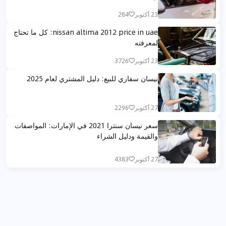
23 أكتوبر
284
nissan altima 2012 price in uae: كل ما تحتاج
لمعرفته
23 أكتوبر
3726
نيسان سفاري للبيع: دليل المشتري لعام 2025
27 أكتوبر
2296
سعر نيسان سنترا 2021 في الإمارات: المواصفات
والقيمة ودليل الشراء
27 أكتوبر
4383