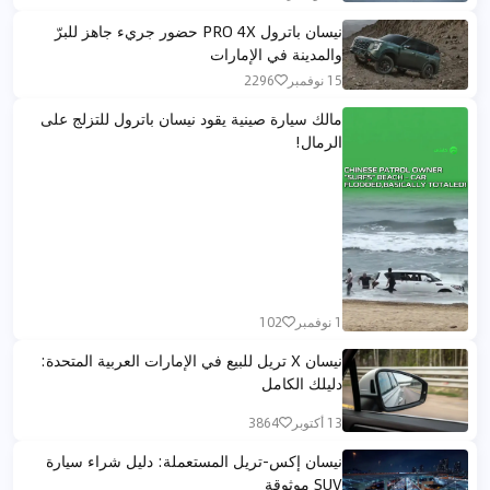
نيسان باترول PRO 4X حضور جريء جاهز للبرّ
والمدينة في الإمارات
15 نوفمبر
2296
مالك سيارة صينية يقود نيسان باترول للتزلج على
الرمال!
1 نوفمبر
102
نيسان X تريل للبيع في الإمارات العربية المتحدة:
دليلك الكامل
13 أكتوبر
3864
نيسان إكس-تريل المستعملة: دليل شراء سيارة
SUV موثوقة