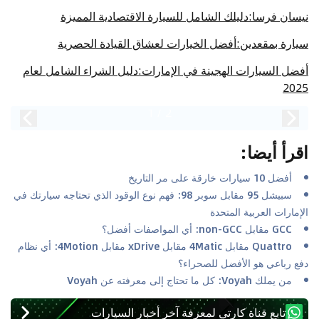
نيسان فرسا:دليلك الشامل للسيارة الاقتصادية المميزة
سيارة بمقعدين:أفضل الخيارات لعشاق القيادة الحصرية
أفضل السيارات الهجينة في الإمارات:دليل الشراء الشامل لعام
2025
1
/
2
اقرأ أيضا
:
أفضل 10 سيارات خارقة على مر التاريخ
سبيشل 95 مقابل سوبر 98: فهم نوع الوقود الذي تحتاجه سيارتك في
الإمارات العربية المتحدة
GCC مقابل non-GCC: أي المواصفات أفضل؟
Quattro مقابل 4Matic مقابل xDrive مقابل 4Motion: أي نظام
دفع رباعي هو الأفضل للصحراء؟
من يملك Voyah: كل ما تحتاج إلى معرفته عن Voyah
تابع قناة كارتي لمعرفة آخر أخبار السيارات