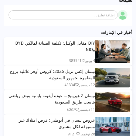
تعليقات
إضافة تعليق...
أخبار في الإمارات
DIY مقابل الوكيل: تكلفة الصيانة لمالكي BYD
وNIO
4 يونيو
383541
نيسان إكس تريل 2026: كروس أوفر عائلية بروح
المغامرة لجمهور السعودية
12 ديسمبر
43834
نيسان Z هيريتيج… عودة أيقونة يابانية بنبض رياضي
يناسب طريق السعودية
11 ديسمبر
8037
عروض نيسان في أبوظبي: فرص امتلاك غير
مسبوقة لكل مشتري
28 نوفمبر
9121