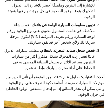
للإشارة إلى البنزين وملصقًا أخضر للإشارة إلى الديزل
لتذكيرك بنوع الوقود الصحيح في كل مرة تقوم فيها بتعبئة
الوقود.
تدوين معلومات السيارة الهامة في هاتفك:
قم بإنشاء
ملاحظة في هاتفك المحمول تحتوي على نوع الوقود ورقم
لوحة السيارة ورقم تعريف المركبة (VIN) لتكون مرجعًا
سريعًا لك ولأي شخص آخر قد يقود سيارتك.
فحص سجل صيانة المحرك بانتظام:
تتطلب سيارات الديزل
غالبًا تغيير زيت المحرك بشكل متكرر أكثر من سيارات
البنزين. يساعد الالتزام بجدول الصيانة الموصى به في
الحفاظ على أداء محرك سيارتك وإطالة عمره.
أحدث التقنيات:
بحلول عام 2025، من المتوقع أن تأتي العديد من
موديلات السيارات مزودة بأنظمة ذكية للتعرف على نوع الوقود،
والتي يمكن أن تحذر السائق إذا تم إدخال مسدس الوقود الخاطئ
في خزان الوقود.