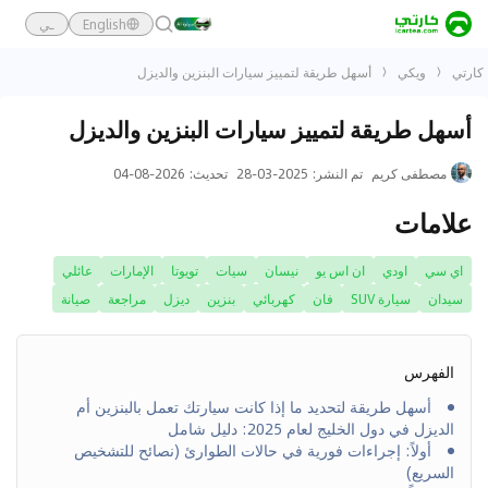
English
ـي
كارتي
ويكي
أسهل طريقة لتمييز سيارات البنزين والديزل
أسهل طريقة لتمييز سيارات البنزين والديزل
مصطفى كريم
تم النشر
:
2025-03-28
تحديث
:
2026-08-04
علامات
اي سي
اودي
ان اس يو
نيسان
سيات
تويوتا
الإمارات
عائلي
سيدان
سيارة SUV
فان
كهربائي
بنزين
ديزل
مراجعة
صيانة
الفهرس
أسهل طريقة لتحديد ما إذا كانت سيارتك تعمل بالبنزين أم
الديزل في دول الخليج لعام 2025: دليل شامل
أولاً: إجراءات فورية في حالات الطوارئ (نصائح للتشخيص
السريع)