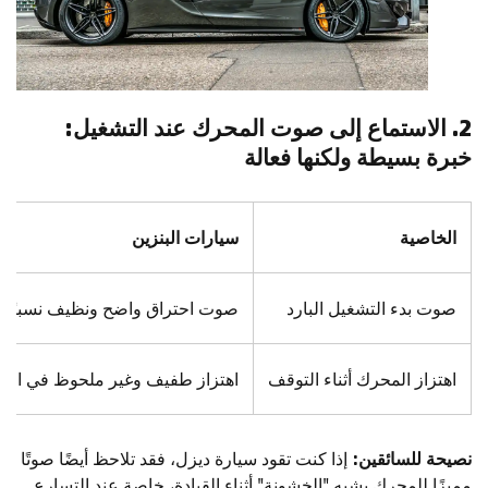
2. الاستماع إلى صوت المحرك عند التشغيل:
خبرة بسيطة ولكنها فعالة
الخاصية
سيارات البنزين
صوت بدء التشغيل البارد
صوت احتراق واضح ونظيف نسبيًا.
اهتزاز المحرك أثناء التوقف
اهتزاز طفيف وغير ملحوظ في الغا
نصيحة للسائقين:
إذا كنت تقود سيارة ديزل، فقد تلاحظ أيضًا صوتًا
مميزًا للمحرك يشبه "الخشونة" أثناء القيادة، خاصة عند التسارع.