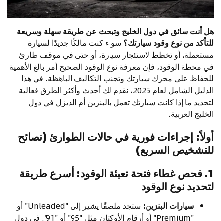
هل أنت سائق في دول الخليج وتبحث عن طريقة سهلة وسريعة
للتأكد من نوع وقود سيارتك؟
سواء كنت مالكًا جديدًا لسيارة
مستعملة، أو تخطط لاستئجار سيارة، أو حتى في موقف طارئ
في محطة الوقود، فإن معرفة نوع الوقود الصحيح أمر بالغ الأهمية
للحفاظ على محرك سيارتك وتجنب التكاليف الباهظة. في هذا
الدليل الشامل لعام 2025، نقدم لك أحدث وأكثر الطرق فعالية
لتحديد ما إذا كانت سيارتك تعمل بالبنزين أم الديزل في دول
الخليج العربية.
أولاً: إجراءات فورية في حالات الطوارئ (نصائح
للتشخيص السريع)
1. فحص غطاء فتحة تعبئة الوقود: أسرع طريقة
لتحديد نوع الوقود
سيارات البنزين:
ستجد ملصقًا يشير إلى "Unleaded" أو
"Premium" أو أرقام الأوكتان مثل "95" أو "91". في دول