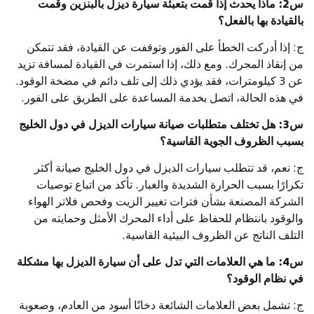
س2: ماذا يحدث إذا قمت بتعبئة سيارة ديزل بالبنزين وقمت
بالقيادة بها بالفعل؟
ج: إذا أدركت الخطأ على الفور وتوقفت عن القيادة، فقد تتمكن
من إنقاذ المحرك. ومع ذلك، إذا استمرت في القيادة لمسافة تزيد
عن 3 كيلومترات، فقد يؤدي ذلك إلى تلف دائم في مضخة الوقود.
في هذه الحالة، اتصل بخدمة المساعدة على الطريق على الفور.
س3: هل تختلف متطلبات صيانة سيارات الديزل في دول الخليج
بسبب الظروف الجوية القاسية؟
ج: نعم، قد تتطلب سيارات الديزل في دول الخليج صيانة أكثر
تكرارًا بسبب الحرارة الشديدة والغبار. تأكد من اتباع توصيات
الشركة المصنعة بشأن فترات تغيير الزيت وفحص فلاتر الهواء
والوقود بانتظام للحفاظ على أداء المحرك الأمثل وحمايته من
التلف الناتج عن الظروف البيئية القاسية.
س4: ما هي العلامات التي تدل على أن سيارة الديزل بها مشكلة
في نظام الوقود؟
ج: تشمل بعض العلامات الشائعة دخانًا أسود من العادم، وصعوبة