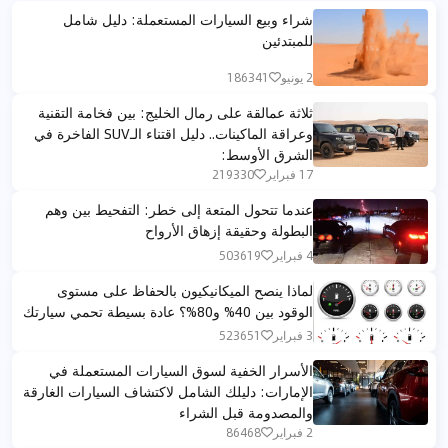
شراء وبيع السيارات المستعملة: دليل شامل
للمبتدئين
2 يونيو
186341
ثلاثة عمالقة على رمال الخليج: بين فخامة التقنية
وعراقة الماكينات.. دليل اقتناء الـSUV الفاخرة في
الشرق الأوسط:
17 فبراير
219330
عندما تتحول المتعة إلى خطر: التفحيط بين وهم
البطولة وحقيقة إزهاق الأرواح
4 فبراير
503619
لماذا ينصح الميكانيكيون بالحفاظ على مستوى
الوقود بين 40% و80%؟ عادة بسيطة تحمي سيارتك
3 فبراير
523651
الأسرار الخفية لسوق السيارات المستعملة في
الإمارات: دليلك الشامل لاكتشاف السيارات الغارقة
والمصدومة قبل الشراء
2 فبراير
86468