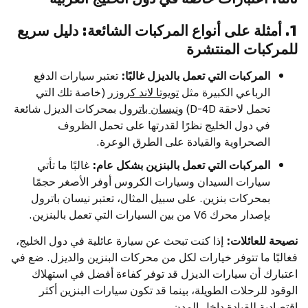
1. أمثلة على أنواع المركبات الشائعة: دليل سريع
للمركبات المنتشرة
المركبات التي تعمل بالديزل غالبًا:
تعتبر سيارات الدفع
الرباعي الكبيرة مثل
تويوتا لاند كروزر
(خاصة تلك التي
تحمل لاحقة D-4D) و
نيسان باترول
بمحركات الديزل شائعة
في دول الخليج نظرًا لقدرتها على تحمل الظروف
الصحراوية والقيادة على الطرق الوعرة.
المركبات التي تعمل بالبنزين بشكل عام:
غالبًا ما تأتي
سيارات السيدان وسيارات الكروس أوفر الأصغر حجمًا
بمحركات بنزين. على سبيل المثال، تعتبر نيسان باترول
بإصدار محرك V6 من بين السيارات التي تعمل بالبنزين.
نصيحة للعائلات:
إذا كنت تبحث عن سيارة عائلية في دول الخليج،
فغالبًا ما تتوفر خيارات لكل من محركات البنزين والديزل. ضع في
اعتبارك أن سيارات الديزل قد توفر كفاءة أفضل في استهلاك
الوقود للرحلات الطويلة، بينما قد تكون سيارات البنزين أكثر
اقتصادية للقيادة داخل المدن.