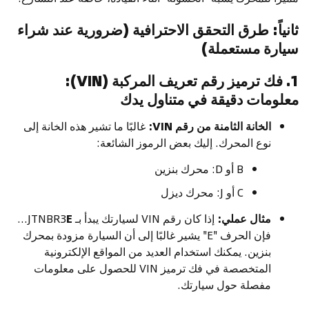
ثانياً: طرق التحقق الاحترافية (ضرورية عند شراء
سيارة مستعملة)
1. فك ترميز رقم تعريف المركبة (VIN):
معلومات دقيقة في متناول يدك
الخانة الثامنة من رقم VIN:
غالبًا ما تشير هذه الخانة إلى
نوع المحرك. إليك بعض الرموز الشائعة:
B أو D: محرك بنزين
C أو J: محرك ديزل
مثال عملي:
إذا كان رقم VIN لسيارتك يبدأ بـ JTNBR3
E
...
فإن الحرف "E" يشير غالبًا إلى أن السيارة مزودة بمحرك
بنزين. يمكنك استخدام العديد من المواقع الإلكترونية
المتخصصة في فك ترميز VIN للحصول على معلومات
مفصلة حول سيارتك.