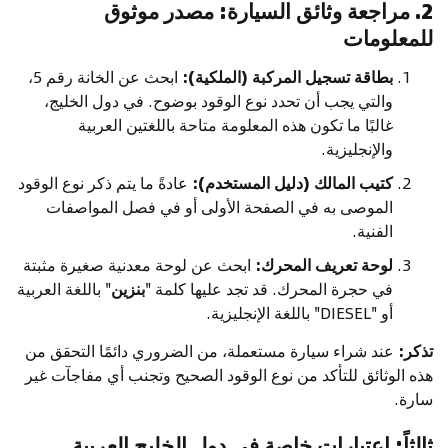
2. مراجعة وثائق السيارة: مصدر موثوق
للمعلومات
بطاقة تسجيل المركبة (الملكية):
ابحث عن الخانة رقم 5،
والتي يجب أن تحدد نوع الوقود بوضوح. في دول الخليج،
غالبًا ما تكون هذه المعلومة متاحة باللغتين العربية
والإنجليزية.
كتيب المالك (دليل المستخدم):
عادةً ما يتم ذكر نوع الوقود
الموصى به في الصفحة الأولى أو في فصل المواصفات
الفنية.
لوحة تعريف المحرك:
ابحث عن لوحة معدنية صغيرة مثبتة
في حجرة المحرك. قد تجد عليها كلمة "
بنزين
" باللغة العربية
أو "DIESEL" باللغة الإنجليزية.
تذكر:
عند شراء سيارة مستعملة، من الضروري دائمًا التحقق من
هذه الوثائق للتأكد من نوع الوقود الصحيح وتجنب أي مفاجآت غير
سارة.
ثالثاً: اعتبارات خاصة في دول الخليج العربية