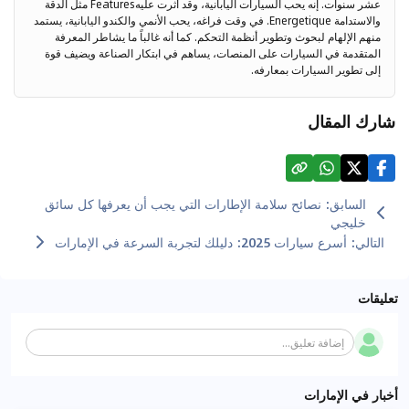
عشر سنوات. إنه يحب السيارات اليابانية، وقد أثرت عليهFeatures مثل الدقة
والاستدامة Energetique. في وقت فراغه، يحب الأنمي والكندو اليابانية، يستمد
منهم الإلهام لبحوث وتطوير أنظمة التحكم. كما أنه غالباً ما يشاطر المعرفة
المتقدمة في السيارات على المنصات، يساهم في ابتكار الصناعة ويضيف قوة
إلى تطوير السيارات بمعارفه.
شارك المقال
السابق
:
نصائح سلامة الإطارات التي يجب أن يعرفها كل سائق
خليجي
التالي
:
أسرع سيارات 2025: دليلك لتجربة السرعة في الإمارات
تعليقات
إضافة تعليق...
أخبار في الإمارات