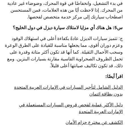
في بدء التشغيل، وانخفاضًا في قوة المحرك، وضوضاء غير عادية
من المحرك. إذا لاحظت أيًا من هذه العلامات، فمن المستحسن
اصطحاب سيارتك إلى مركز خدمة متخصص لفحصها.
س5: هل هناك أي مزايا لامتلاك سيارة ديزل في دول الخليج؟
ج: تتميز سيارات الديزل عادةً بكفاءة أعلى في استهلاك الوقود
وعزم دوران أقوى، مما يجعلها مناسبة للقيادة على الطرق الوعرة
وسحب الأحمال الثقيلة. كما أنها قد تكون أكثر متانة وقدرة على
تحمل الظروف الصحراوية القاسية مقارنة بسيارات البنزين. ومع
ذلك، قد تكون تكاليف صيانتها أعلى قليلاً.
اقرأ أيضًا:
الدليل الشامل لتأجير السيارات في الإمارات العربية المتحدة
بدون بطاقة ائتمان
دليل الأكثر عملية لفحص قروض السيارات المستعملة في
الإمارات العربية المتحدة
الكشف عن مخترع حزام الأمان