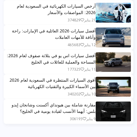
أرخص السيارات الكهربائية في السعودية لعام
2026: المواصفات والأسعار
21 يناير
374829
أفضل سيارات 2026 العائلية في الإمارات: راحة
وأناقة للأمهات العاملات
12 يناير
465683
أفضل سيارات اس يو في بثلاثة صفوف لعام 2026:
المساحة والعملية للعائلات في الخليج
11 يناير
177325
أقوى السيارات المنتظرة في السعودية لعام 2026
بين الأسماء الكبيرة والتقنيات الكهربائية
10 يناير
340202
مقارنة شاملة بين هيونداي أكسنت وشانجان إيدو
بلس: أيهما الأنسب لقيادة يومية في الخليج؟
9 يناير
306195