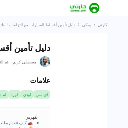
كارتي
ويكي
دليل تأمين أقساط السيارات مع التزامات البنك
دليل تأمين أقس
مصطفى كريم
تم ال
علامات
اي سي
اودي
فورد
ام 
الفهرس
🚗 كيف تتقدم بطلب 