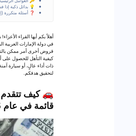
🔑 العوامل الرئيسية ا
💡 بدائل ذكية إذا ف
❓ أسئلة متكررة (إصدار
في دولة الإمارات العربية ا
قروض أخرى أمر ممكن بالتخ
ذات أداء عالٍ، أو سيارة آمن
لتحقيق هدفكم.
🚗
كيف تتقدم
قائمة في عام 2025؟