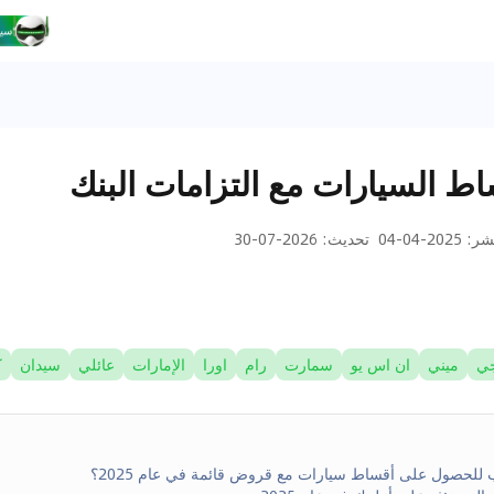
اط السيارات مع التزامات البنك
نشر
:
2025-04-04
تحديث
:
2026-07-30
جي
ميني
ان اس يو
سمارت
رام
اورا
الإمارات
عائلي
سيدان
ك
للحصول على أقساط سيارات مع قروض قائمة في عام 2025؟