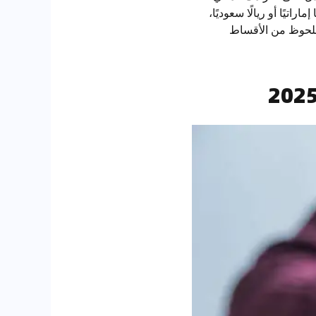
ة للبنك. فمثلاً، إذا كنت ترغب في شراء سيارة بقيمة 80,000 درهمًا إماراتيًا أو ريالًا سعوديًا،
يقلل بشكل ملحوظ من الأقساط