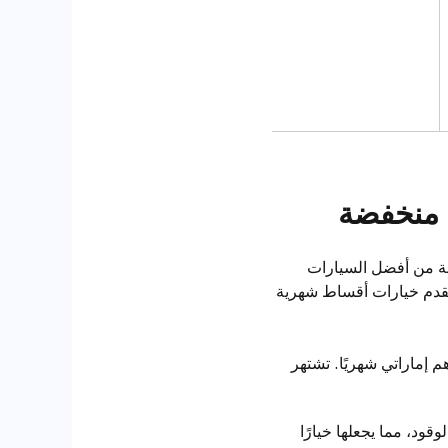
سة من أفضل السيارات
مارات العربية المتحدة والمملكة العربية السعودية في عام 2025 والتي تقدم خيارات أقساط شهرية
لى بنسبة 35%، يمكن أن تبدأ الأقساط الشهرية من حوالي 1,200 درهم إماراتي شهريًا. تشتهر
ود، مما يجعلها خيارًا