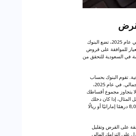
: تعتبر درجة الائتمان الخاصة بك بمثابة سجل مالي هام. في عام 2025، تضع البنوك
مملكة العربية السعودية حدًا أدنى للائتمان يبلغ 650 نقطة كمعيار للموافقة على قروض
ة
في السعودية للتحقق من
فية. تقوم البنوك بحساب
نسبة الدين إلى الدخل، وهي النسبة بين إجمالي مدفوعات ديونك الشهرية ودخلك الشهري الإجمالي. في عام 2025،
لى الدخل لديهم 50%. بمعنى آخر، يجب ألا يتجاوز مجموع أقساطك
المثال، إذا كان دخلك
الشهري 16,000 درهمًا إماراتيًا أو ريالًا سعوديًا، فيجب ألا تتجاوز مدفوعات ديونك الشهرية 8,000 درهمًا إماراتيًا أو ريالًا
افقة على القرض وتقليل
-35% من قيمة السيارة. هذا يدل على التزامك المالي