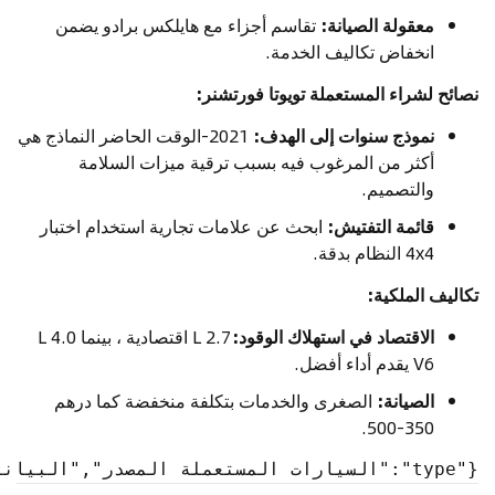
معقولة الصيانة:
تقاسم أجزاء مع هايلكس برادو يضمن
انخفاض تكاليف الخدمة.
نصائح لشراء المستعملة تويوتا فورتشنر:
نموذج سنوات إلى الهدف:
2021-الوقت الحاضر النماذج هي
أكثر من المرغوب فيه بسبب ترقية ميزات السلامة
والتصميم.
قائمة التفتيش:
ابحث عن علامات تجارية استخدام اختبار
4x4 النظام بدقة.
تكاليف الملكية:
الاقتصاد في استهلاك الوقود:
2.7 L اقتصادية ، بينما 4.0 L
V6 يقدم أداء أفضل.
الصيانة:
الصغرى والخدمات بتكلفة منخفضة كما درهم
350-500.
{"type":"السيارات المستعملة المصدر","البيانات":{"id":"2060","brandSlug":"تويوتا", "modelSlug":"تويوتا فورتشنر", "modelName": "تويوتا فورتشنر", "modelNameAr": "تويوتا فورتونر","فرعي":"AE"}}