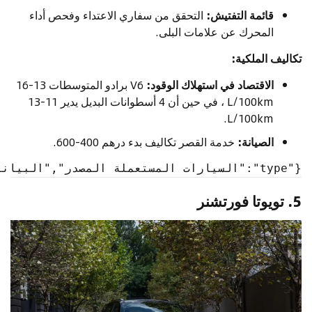
قائمة التفتيش:
التحقق من سفاري الاعتداء وفحص أداء
المحرك عن علامات البلى.
تكاليف الملكية:
الاقتصاد في استهلاك الوقود:
V6 برادو المتوسطات 13-16
L/100km ، في حين أن 4 أسطوانات البديل يدير 11-13
L/100km.
الصيانة:
خدمة القصر تكاليف بدء درهم 400-600.
{"type":"السيارات المستعملة المصدر","البيانات":{"id":"2058","brandSlug":"تويوتا", "modelSlug":"برادو", "modelName": "تويوتا برادو", "modelNameAr": "تويوتا برادو","فرعي":"AE"}}
5.
تويوتا فورتشنر