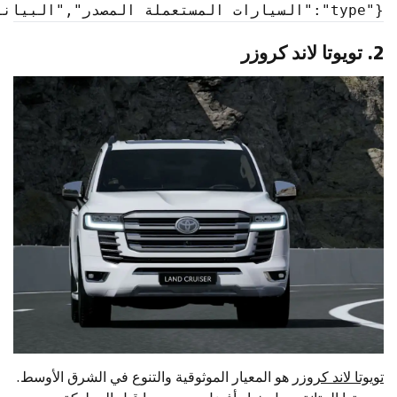
{"type":"السيارات المستعملة المصدر","البيانات":{"id":"2407","brandSlug":"نيسان", "modelSlug":"نيسان باترول" ، "modelName": "نيسان باترول" ، "modelNameAr": "نيسان باترول","فرعي":"AE"}}
2.
تويوتا لاند كروزر
تويوتا لاند كروزر
هو المعيار الموثوقية والتنوع في الشرق الأوسط.