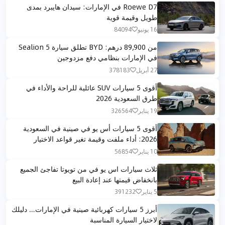
Roewe D7 في الإمارات: سيدان هايبرد بمدى
طويل وقيمة قوية
16 يونيو
84094
من 89,900 درهم: BYD تطلق سيارة Sealion 5
في الإمارات بنظامي دفع مزدوجين
27 أبريل
378183
أقوى 5 سيارات SUV عائلية للراحة والأداء في
طرق السعودية 2026
19 يناير
326564
أقوى 5 سيارات أس يو في صينية في السعودية
2026: أداء ملفت وقيمة تغير قواعد الاختيار
10 يناير
56854
ثلاث سيارات اس يو في من تويوتا تفاجئ الجميع
بانخفاض قيمتها عند إعادة البيع
5 يناير
391232
أبرز 5 سيارات كهربائية صينية في الإمارات… دليلك
لاختيار السيارة المناسبة