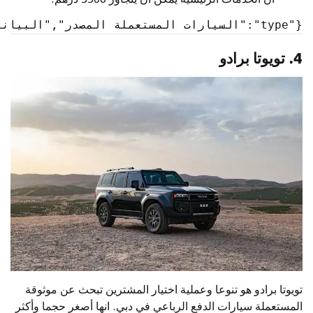
{"type":"السيارات المستعملة المصدر","البيانات":{"id":"2673","brandSlug":"لكزس", "modelSlug":"لكزس lx", "modelName": "لكزس LX", "modelNameAr": "لكزس LX","فرعي":"AE"}}
4.
تويوتا برادو
تويوتا برادو
هو تنوعا وعملية اختيار المشترين تبحث عن موثوقة
المستعملة سيارات الدفع الرباعي في دبي. انها أصغر حجما وأكثر