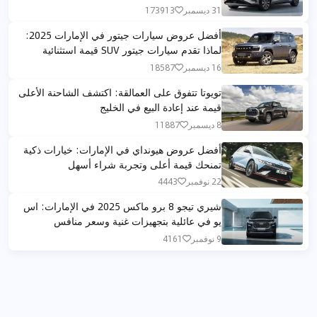
31 ديسمبر
173913
أفضل عروض سيارات جيتور في الإمارات 2025:
لماذا تقدم سيارات جيتور SUV قيمة استثنائية
16 ديسمبر
18587
تويوتا تتفوق على العمالقة: اكتشف الشاحنة الأعلى
قيمة عند إعادة البيع في الخليج
8 ديسمبر
11887
أفضل عروض هيونداي في الإمارات: خيارات ذكية
تمنحك قيمة أعلى وتجربة شراء أسهل
22 نوفمبر
4443
شيري تيجو 8 برو ماكس 2025 في الإمارات: اس
يو في عائلية بتجهيزات غنية وسعر منافس
9 نوفمبر
4161