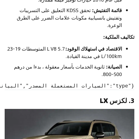
قائمة التفتيش:
تحقق KDSS التعليق على التسريبات
وتفتيش بانسيابية مكونات علامات الضرر على الطرق
الوعرة.
تكاليف الملكية:
الاقتصاد في استهلاك الوقود:
5.7 L V8 المتوسطات 19-23
L/100km في مدينة القيادة.
الصيانة:
ثانوية الخدمات بأسعار معقولة ، بدءا من درهم
500-800.
{"type":"السيارات المستعملة المصدر","البيانات":{"id":"2057","brandSlug":"تويوتا", "modelSlug":"تويوتا الأرض كروزر", "modelName": "تويوتا لاند كروزر", "modelNameAr": "تويوتا لاند كروزر","فرعي":"AE"}}
3.
لكزس LX