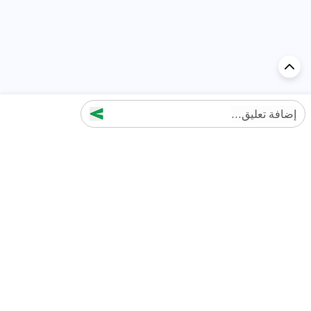
إضافة تعليق...
اكتشف السيارة في
الإمارات
تقييمات السيارات الشائعة حسب
تقييمات السيارات الشهيرة حسب
الماركة
السلسلة
تويوتا
جيتور T2 مراجعات
جيتور
جيتور اندفاع مراجعات
نيسان
نيسان باترول مراجعات
كيا
فورد منطقة فورد مراجعات
فورد
جيتور T1 مراجعات
بي إم دبليو
بورشه بورش 911 مراجعات
هيونداي
كيا سيلتوس مراجعات
MG
نيسان كيكس مراجعات