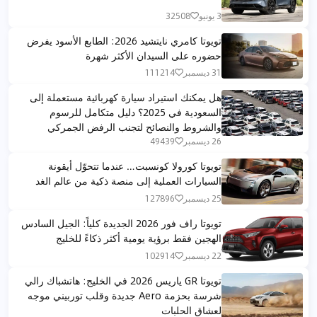
3 يونيو
32508
تويوتا كامري نايتشيد 2026: الطابع الأسود يفرض
حضوره على السيدان الأكثر شهرة
31 ديسمبر
111214
هل يمكنك استيراد سيارة كهربائية مستعملة إلى
السعودية في 2025؟ دليل متكامل للرسوم
والشروط والنصائح لتجنب الرفض الجمركي
26 ديسمبر
49439
تويوتا كورولا كونسبت… عندما تتحوّل أيقونة
السيارات العملية إلى منصة ذكية من عالم الغد
25 ديسمبر
127896
تويوتا راف فور 2026 الجديدة كلياً: الجيل السادس
الهجين فقط برؤية يومية أكثر ذكاءً للخليج
22 ديسمبر
102914
تويوتا GR ياريس 2026 في الخليج: هاتشباك رالي
شرسة بحزمة Aero جديدة وقلب توربيني موجه
لعشاق الحلبات