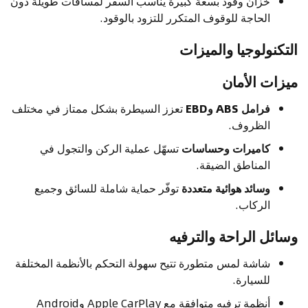
خزان وقود بسعة كبيرة يناسب السفر لمسافات طويلة دون
الحاجة للوقوف المتكرر للتزود بالوقود.
التكنولوجيا والميزات
ميزات الأمان
فرامل ABS وEBD
تعزز السيطرة بشكل ممتاز في مختلف
الظروف.
كاميرات وحساسات
تسهّل عملية الركن والتجول في
المناطق الضيقة.
وسائد هوائية متعددة
توفّر حماية شاملة للسائق وجميع
الركاب.
وسائل الراحة والترفيه
شاشة لمس متطورة تتيح سهولة التحكم بالأنظمة المختلفة
للسيارة.
أنظمة ترفيه متوافقة مع Apple CarPlay وAndroid