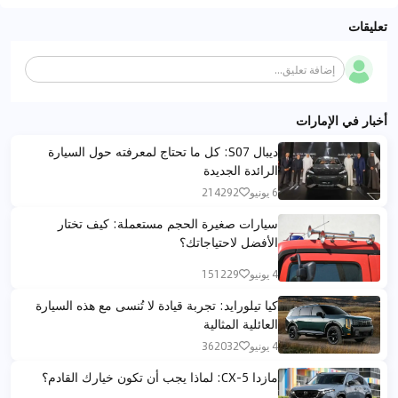
تعليقات
إضافة تعليق...
أخبار في الإمارات
ديبال S07: كل ما تحتاج لمعرفته حول السيارة
الرائدة الجديدة
6 يونيو
214292
سيارات صغيرة الحجم مستعملة: كيف تختار
الأفضل لاحتياجاتك؟
4 يونيو
151229
كيا تيلورايد: تجربة قيادة لا تُنسى مع هذه السيارة
العائلية المثالية
4 يونيو
362032
مازدا CX-5: لماذا يجب أن تكون خيارك القادم؟