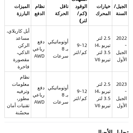
الجيل/
خيارات
الوقود
ناقل
نظام
الميزات
السنة
المحرك
(كم/
الحركة
الدفع
البارزة
لتر)
أبل كاربلاي،
2022
2.5 لتر
مساعد
أوتوماتيكي
دفع
-
تيربو I4،
9-12
الركن
بـ 8
رباعي
الجيل
3.5 لتر
كم/لتر
الذكي،
سرعات
AWD
الأول
تيربو V6
مقصورة
فاخرة
نظام
2023
2.5 لتر
معلومات
أوتوماتيكي
دفع
-
تيربو I4،
9-12
وترفيه
بـ 8
رباعي
الجيل
3.5 لتر
كم/لتر
مطور،
سرعات
AWD
الأول
تيربو V6
تقنيات أمان
محسّنة
تحليل الأجيال