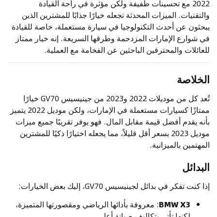
2022 مع تحسينات طفيفة ولكن مؤثرة في راحة القيادة
والتقنيات. الميزات المحدثة تجعله خيارًا جذابًا للمشترين الذين
يبحثون عن أحدث التكنولوجيا في سيارة مستعملة، خاصة للقيادة
في شوارع الإمارات المزدحمة وطرقها السريعة. إنه خيار ممتاز
للعائلات والمحترفين الباحثين عن الفخامة مع العملية.
الخلاصة
تُعد كل من موديلات 2022 و2023 من جينيسيس GV70 خيارًا
ممتازًا كسيارات مستعملة في الإمارات، ولكن موديل 2022 يتميز
بأنه يقدم أفضل قيمة مقابل المال. فهو يوفر تقريبًا جميع ميزات
موديل 2023 بسعر أقل قليلاً، مما يجعله اختيارًا ذكيًا للمشترين
المهتمين بالميزانية.
البدائل
إذا كنت تفكر في بدائل لجينيسيس GV70، إليك بعض الخيارات:
BMW X3
: معروفة بأدائها الرياضي ومقصورتها المتميزة،
لكنها تأتي بتكاليف صيانة أعلى.