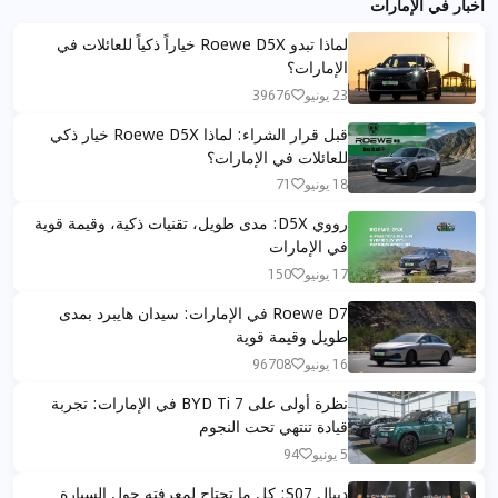
أخبار في الإمارات
لماذا تبدو Roewe D5X خياراً ذكياً للعائلات في
الإمارات؟
23 يونيو
39676
قبل قرار الشراء: لماذا Roewe D5X خيار ذكي
للعائلات في الإمارات؟
18 يونيو
71
رووي D5X: مدى طويل، تقنيات ذكية، وقيمة قوية
في الإمارات
17 يونيو
150
Roewe D7 في الإمارات: سيدان هايبرد بمدى
طويل وقيمة قوية
16 يونيو
96708
نظرة أولى على BYD Ti 7 في الإمارات: تجربة
قيادة تنتهي تحت النجوم
5 يونيو
94
ديبال S07: كل ما تحتاج لمعرفته حول السيارة