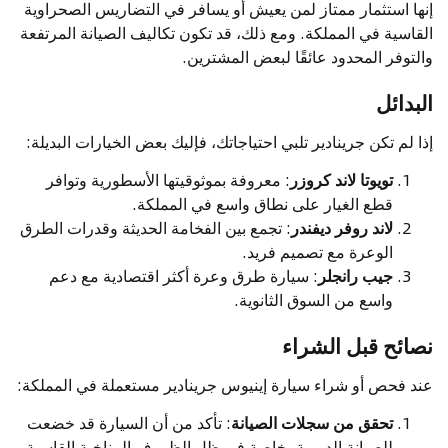
إنها استثمار ممتاز لمن يعيش أو يسافر في التضاريس الصحراوية
القاسية في المملكة. ومع ذلك، قد تكون تكاليف الصيانة المرتفعة
والتوفر المحدود عائقًا لبعض المشترين.
البدائل
إذا لم تكن جرينادير تلبي احتياجاتك، فإليك بعض الخيارات البديلة:
تويوتا لاند كروزر
: معروفة بموثوقيتها الأسطورية وتوافر
قطع الغيار على نطاق واسع في المملكة.
لاند روفر ديفندر
: تجمع بين الفخامة الحديثة وقدرات الطرق
الوعرة مع تصميم فريد.
جيب رانجلر
: سيارة طرق وعرة أكثر اقتصادية مع دعم
واسع من السوق الثانوية.
نصائح قبل الشراء
عند فحص أو شراء سيارة إينيوس جرينادير مستعملة في المملكة:
تحقق من سجلات الصيانة
: تأكد من أن السيارة قد خضعت
للصيانة الدورية، خاصة في ظل الظروف المناخية القاسية