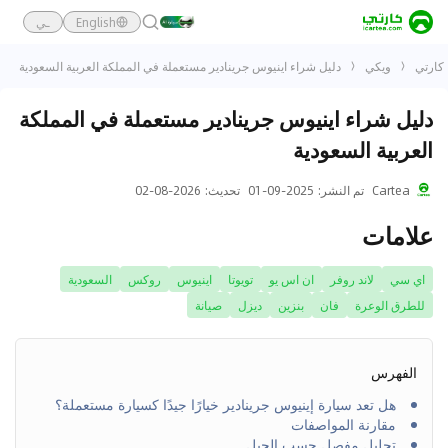
English
ـي
كارتي
ويكي
دليل شراء اينيوس جرينادير مستعملة في المملكة العربية السعودية
دليل شراء اينيوس جرينادير مستعملة في المملكة
العربية السعودية
Cartea
تم النشر
:
2025-09-01
تحديث
:
2026-08-02
علامات
اي سي
لاند روفر
ان اس يو
تويوتا
اينيوس
روكس
السعودية
للطرق الوعرة
فان
بنزين
ديزل
صيانة
الفهرس
هل تعد سيارة إينيوس جرينادير خيارًا جيدًا كسيارة مستعملة؟
مقارنة المواصفات
تحليل مفصل حسب الجيل