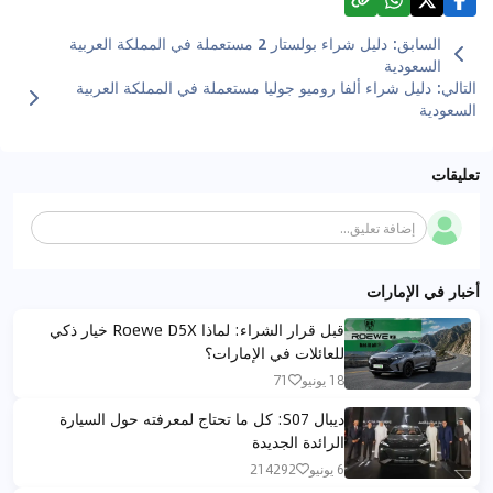
السابق
:
دليل شراء بولستار 2 مستعملة في المملكة العربية
السعودية
التالي
:
دليل شراء ألفا روميو جوليا مستعملة في المملكة العربية
السعودية
تعليقات
إضافة تعليق...
أخبار في الإمارات
قبل قرار الشراء: لماذا Roewe D5X خيار ذكي
للعائلات في الإمارات؟
18 يونيو
71
ديبال S07: كل ما تحتاج لمعرفته حول السيارة
الرائدة الجديدة
6 يونيو
214292