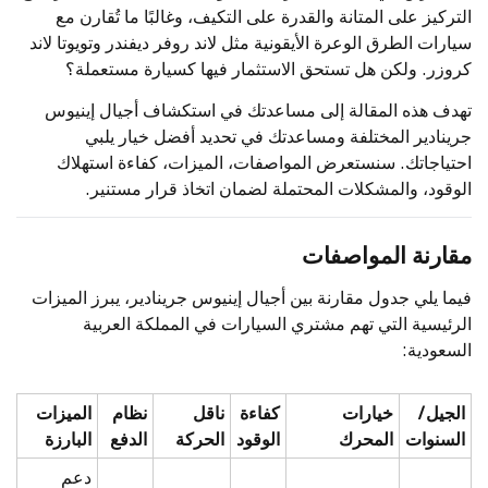
التركيز على المتانة والقدرة على التكيف، وغالبًا ما تُقارن مع
سيارات الطرق الوعرة الأيقونية مثل لاند روفر ديفندر وتويوتا لاند
كروزر. ولكن هل تستحق الاستثمار فيها كسيارة مستعملة؟
تهدف هذه المقالة إلى مساعدتك في استكشاف أجيال إينيوس
جرينادير المختلفة ومساعدتك في تحديد أفضل خيار يلبي
احتياجاتك. سنستعرض المواصفات، الميزات، كفاءة استهلاك
الوقود، والمشكلات المحتملة لضمان اتخاذ قرار مستنير.
مقارنة المواصفات
فيما يلي جدول مقارنة بين أجيال إينيوس جرينادير، يبرز الميزات
الرئيسية التي تهم مشتري السيارات في المملكة العربية
السعودية:
الجيل/
خيارات
كفاءة
ناقل
نظام
الميزات
السنوات
المحرك
الوقود
الحركة
الدفع
البارزة
دعم