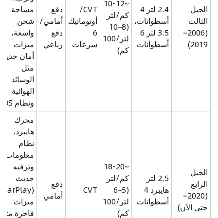
~10-12
الجيل
2.4 لتر 4
CVT/
دفع
مساحة
كم/لتر
الثالث
أسطوانات،
أوتوماتيك
أمامي/
شحن
(8–10
(2006–
3.5 لتر 6
6
دفع
واسعة،
لتر/100
2019)
أسطوانات
سرعات
رباعي
ميزات
كم)
أمان حديثة
مثل
الوسائد
الهوائية
ونظام ABS
محرك
هايبرد،
نظام
معلومات
~18-20
وترفيه
الجيل
2.5 لتر
كم/لتر
حديث
الرابع
دفع
هايبرد 4
(5–6
CVT
Play)،
(2020–
أمامي
أسطوانات
لتر/100
ميزات
حتى الآن)
كم)
فاخرة مثل