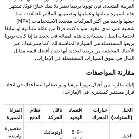
العربية المتحدة، فإن تويوتا بريفيا تعتبر بلا شك خيارًا قويًا. تشتهر
هذه السيارة بمتانتها وعمليتها وتصميمها الملائم للعائلات، مما
جعلها واحدة من أكثر المركبات متعددة الاستخدامات (MPV)
شعبية على مدى عقود. سواء كنت فردًا من عائلة متنامية أو سائقًا
لخدمات النقل، ستساعدك هذه المقالة في تحديد ما إذا كانت تويوتا
بريفيا المستعملة هي السيارة المناسبة لك. كما سنرشدك عبر
الأجيال المختلفة من بريفيا لتحديد أيها يقدم أفضل قيمة مقابل
المال في سوق السيارات المستعملة في الإمارات.
مقارنة المواصفات
إليك مقارنة بين أجيال تويوتا بريفيا ومواصفاتها لتساعدك في اتخاذ
قرار مستنير كمشتري في الإمارات:
الجيل
خيارات
اقتصاد
ناقل
نظام
المزايا
(السنوات)
المحرك
الوقود
الحركة
الدفع
المميزة
مقصورة
~8-9
أوتوماتيك
الجيل
واسعة،