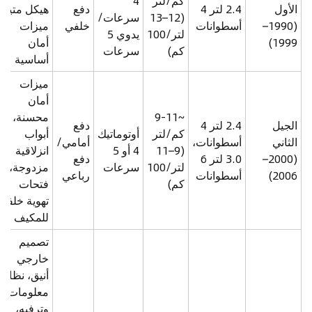
كم/لتر
4
الأول
2.4 لتر 4
دفع
هيكل متين،
(12–13
سرعات/
(1990–
أسطوانات
خلفي
ميزات
لتر/100
يدوي 5
1999)
أمان
كم)
سرعات
أساسية
ميزات
أمان
~9-11
محسنة،
الجيل
2.4 لتر 4
دفع
كم/لتر
أوتوماتيك
أبواب
الثاني
أسطوانات،
أمامي/
(9–11
4 أو 5
انزلاقية
(2000–
3.0 لتر 6
دفع
لتر/100
سرعات
مزدوجة،
2006)
أسطوانات
رباعي
كم)
فتحات
تهوية خلفية
للمكيف
تصميم
خارجي
أنيق، نظام
معلومات
وترفيه،