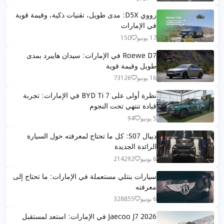
رووي D5X: مدى طويل، تقنيات ذكية، وقيمة قوية
في الإمارات
17 يونيو
150
Roewe D7 في الإمارات: سيدان هايبرد بمدى
طويل وقيمة قوية
16 يونيو
73126
نظرة أولى على BYD Ti 7 في الإمارات: تجربة
قيادة تنتهي تحت النجوم
5 يونيو
94
ديبال S07: كل ما تحتاج لمعرفته حول السيارة
الرائدة الجديدة
6 يونيو
214292
سيارات بنتلي مستعملة في الإمارات: ما تحتاج إلى
معرفته
6 يونيو
328855
Jaecoo J7 2026 في الإمارات: استعد لمستقبل