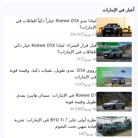
أخبار في الإمارات
لماذا تبدو Roewe D5X خياراً ذكياً للعائلات في
الإمارات؟
23 يونيو
39676
قبل قرار الشراء: لماذا Roewe D5X خيار ذكي
للعائلات في الإمارات؟
18 يونيو
71
رووي D5X: مدى طويل، تقنيات ذكية، وقيمة قوية
في الإمارات
17 يونيو
150
Roewe D7 في الإمارات: سيدان هايبرد بمدى
طويل وقيمة قوية
16 يونيو
96708
نظرة أولى على BYD Ti 7 في الإمارات: تجربة
قيادة تنتهي تحت النجوم
5 يونيو
94