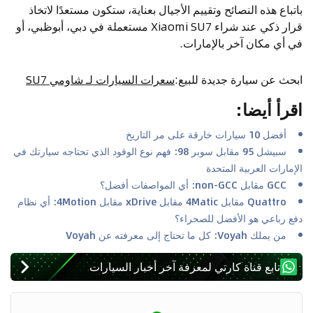
باتباع هذه النصائح وتقييم الأجيال بعناية، ستكون مستعدًا لاتخاذ
قرار ذكي عند شراء Xiaomi SU7 مستعملة في دبي، أبوظبي، أو
في أي مكان آخر بالإمارات.
ابحث عن سيارة جديدة للبيع
:
سعرات السيارات لـ شاومي SU7
اقرأ أيضا
:
أفضل 10 سيارات خارقة على مر التاريخ
سبيشل 95 مقابل سوبر 98: فهم نوع الوقود الذي تحتاجه سيارتك في
الإمارات العربية المتحدة
GCC مقابل non-GCC: أي المواصفات أفضل؟
Quattro مقابل 4Matic مقابل xDrive مقابل 4Motion: أي نظام
دفع رباعي هو الأفضل للصحراء؟
من يملك Voyah: كل ما تحتاج إلى معرفته عن Voyah
تابع قناة كارتي لمعرفة آخر أخبار السيارات