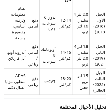
نظام
الجيل
2.0 لتر 4
معلومات
يدوي 6
الأول
سلندر،
12-14
دفع
وترفيه
سرعات،
(2016-
1.6 لتر
كم/لتر
أمامي
أساسي،
CVT
2018)
تربو
مقصورة
واسعة
الجيل
1.8 لتر 4
دفع
أوتوماتيك
الثاني
سلندر،
14-16
أمامي
أندرويد أوتو،
8
(2019-
2.0 لتر
كم/لتر
/
أبل كاربلاي
سرعات
2021)
تربو
رباعي
الجيل
1.5 لتر
ADAS
الثالث
18-20
دفع
تربو
e-CVT
متطور، مزايا
(2022-
كم/لتر
رباعي
هجين
اتصال ذكية
الحالي)
تحليل الأجيال المختلفة