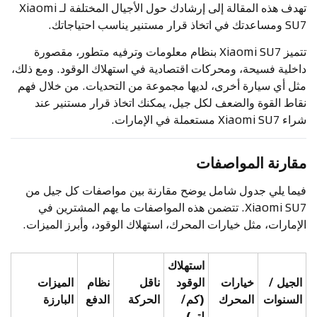
تهدف هذه المقالة إلى إرشادك حول الأجيال المختلفة لـ Xiaomi
SU7 ومساعدتك في اتخاذ قرار مستنير يناسب احتياجاتك.
تتميز Xiaomi SU7 بنظام معلومات وترفيه متطور، مقصورة
داخلية فسيحة، ومحركات اقتصادية في استهلاك الوقود. ومع ذلك،
مثل أي سيارة أخرى، لديها مجموعة من التحديات. من خلال فهم
نقاط القوة والضعف لكل جيل، يمكنك اتخاذ قرار مستنير عند
شراء Xiaomi SU7 مستعملة في الإمارات.
مقارنة المواصفات
فيما يلي جدول شامل يوضح مقارنة بين مواصفات كل جيل من
Xiaomi SU7. تتضمن هذه المواصفات ما يهم المشترين في
الإمارات، مثل خيارات المحرك، استهلاك الوقود، وأبرز الميزات.
استهلاك
الجيل /
خيارات
الوقود
ناقل
نظام
الميزات
السنوات
المحرك
(كم/
الحركة
الدفع
البارزة
لتر)