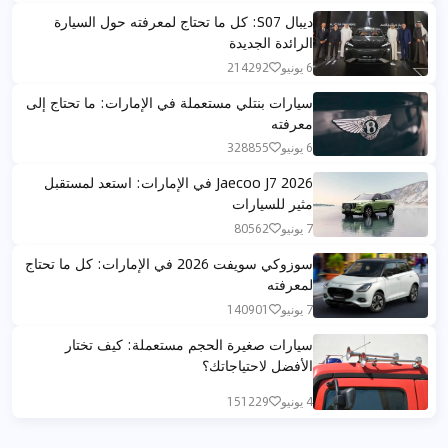
ديبال S07: كل ما تحتاج لمعرفته حول السيارة
الرائدة الجديدة
6 يونيو
214292
سيارات بنتلي مستعملة في الإمارات: ما تحتاج إلى
معرفته
6 يونيو
328855
Jaecoo J7 2026 في الإمارات: استعد لمستقبل
مثير للسيارات
7 يونيو
80562
سوزوكي سويفت 2026 في الإمارات: كل ما تحتاج
لمعرفته
7 يونيو
140901
سيارات صغيرة الحجم مستعملة: كيف تختار
الأفضل لاحتياجاتك؟
4 يونيو
151229