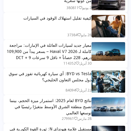
من كونها سعرية
2 يونيو
380811
كيفية تقليل استهلاك الوقود في السيارات
28 مايو
37384
معيار جديد لسيارات العائلة في الإمارات: مراجعة
كاملة لـ Haval V7 2026 – بسعر يبدأ من 109,900
درهم، 228 حصاناً + ناقل 9 سرعات DCT + 9
أوضاع قيادة لجميع التضاريس
30 أبريل
114352
BYD vs Tesla: أي سيارة كهربائية تفوز في سوق
دول مجلس التعاون الخليجي؟
22 أبريل
84094
نتائج BYD لعام 2025: استمرار ميزة الحجم، بينما
تصبح منطقة الشرق الأوسط متغيرًا رئيسيًا في
توسعها العالمي
28 مارس
279961
مستقبل علامة هيونداي N: ثورة القوة الكورية في