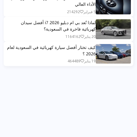
الأداء العالي
5 فبراير
214292
لماذا تُعد بي ام دبليو i7 2026 أفضل سيدان
كهربائية فاخرة في السعودية؟
20 يناير
1164162
كيف تختار أفضل سيارة كهربائية في السعودية لعام
2026 ؟
19 يناير
464489