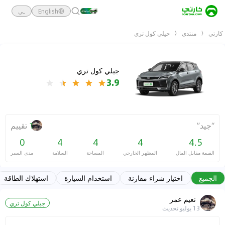
English
ـي
كارتي
منتدى
جيلي كول تري
جيلي كول تري
3.9
“
جيد
”
1
تقييم
0
4
4
4
4.5
القيمة مقابل المال
المظهر الخارجي
المساحة
السلامة
مدى السير
الجميع
اختيار شراء مقارنة
استخدام السيارة
استهلاك الطاقة
نعيم عمر
جيلي كول تري
13 يوليو
تحديث