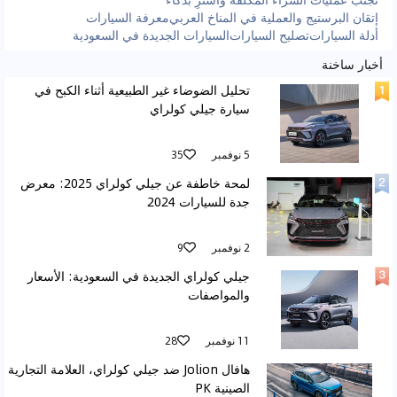
سرعات تحت الـ80، ما تسمع صوت المكينة أبدًا! كأني أسوق سيارة
إتقان البرستيج والعملية في المناخ العربي
معرفة السيارات
كهربائية، بس فيه شوية صوت هواء طبيعي. صراحة، جيلي كولراي أعطتني
أدلة السيارات
تصليح السيارات
السيارات الجديدة في السعودية
إحساس سيارة فخمة من فئة أعلى بسعر ولا أروع. أنصح فيها وبقوة للي
يدور موتر رياضي، اقتصادي، وعملي بنفس الوقت.
أخبار ساخنة
تحليل الضوضاء غير الطبيعية أثناء الكبح في
سيارة جيلي كولراي
5 نوفمبر
35
لمحة خاطفة عن جيلي كولراي 2025: معرض
جدة للسيارات 2024
2 نوفمبر
9
جيلي كولراي الجديدة في السعودية: الأسعار
والمواصفات
11 نوفمبر
28
هافال Jolion ضد جيلي كولراي، العلامة التجارية
الصينية PK