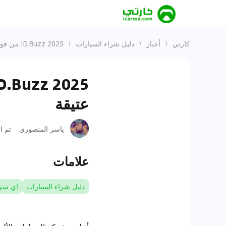
كارتي
أخبار
دليل شراء السيارات
2025 ID.Buzz من فولكسفاغن: سعر ونطاق حافلة كهربائية عتيقة
عتيقة
ياسر المنصوري
تم ا
علامات
دليل شراء السيارات
اي سي