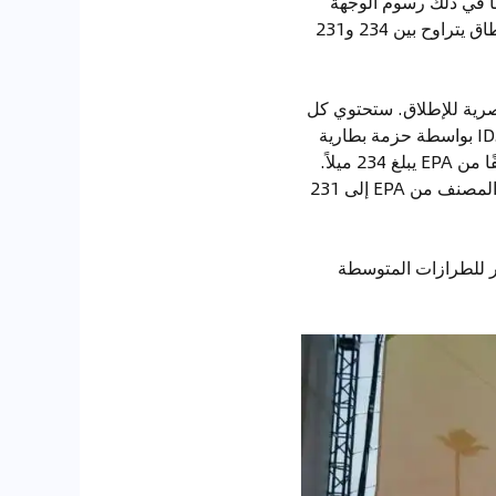
 2025 فولكسفاغن ID.Buzz سيبدأ سعره من 61,545 دولارًا، بما في ذلك رسوم الوجهة
البالغة 1,550 دولارًا. ستصل الحافلة الكهربائية أخيرًا إلى الوكلاء في وقت لاحق من هذا العام، مع نطاق يتراوح بين 234 و231
ن ID.Buzz متاحة في طرازات أساسية Pro S وPro S Plus و1st Edition الحصرية للإطلاق. ستحتوي كل
ID.Buzz على ثلاث صفوف من المقاعد بسعة تصل إلى ستة أو سبعة ركاب. يتم تشغيل كل ID.Buzz بواسطة حزمة بطارية
سعة 91 كيلووات ساعة. توفر الطرازات ذات المحرك الواحد للدفع الخلفي 282 حصانًا ونطاقًا مصنفًا من EPA يبلغ 234 ميلاً.
تضيف الطرازات ذات المحركين الدفع الرباعي، مما يزيد الإنتاج إلى 335 حصانًا، ولكن يقلل النطاق المصنف من EPA إلى 231
ار للطرازات المتوسطة