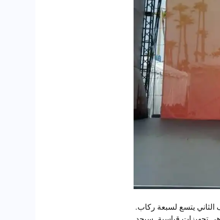
 طويل في الصف الثاني يتسع لسبعة ركاب.
شاشة لمس قياس 12.9 بوصة ومجموعة عدادات رقمية قياس 5.3 بوصة هي تجهيزات قياسية. سيجد