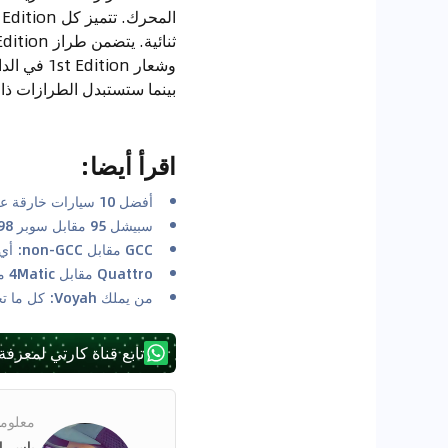
وشعار on
بينما ستستبدل الطرازات ذ
اقرأ أيضا
:
أفضل 10 سيارات خارقة على مر التاريخ
سبيشل 95 مقابل سوبر 98: فهم نوع الوقود الذي تحتاجه سيارتك في الإمارات العربية المتحدة
GCC مقابل non-GCC: أي المواصفات أفضل؟
Quattro مقابل 4Matic مقابل xDrive مقابل 4Motion: أي نظام دفع رباعي هو الأفضل للصحراء؟
من يملك Voyah: كل ما تحتاج إلى معرفته عن Voyah
تابع قناة كارتي لمعرفة
معلوما