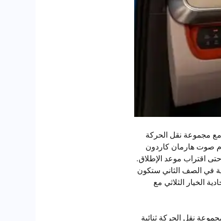
توسطة Pro S Plus بين 65,045 دولارًا مع محرك واحد و69,545 دولارًا مع مجموعة نقل الحركة
 بزاوية 360 درجة، بالإضافة إلى نظام صوت هارمان كاردون
سحب حتى اقتراب موعد الإطلاق.
ردية في الصف الثاني ستكون
ة الخيار الثلاثي مع
1st Edition 6 دولارًا مع محرك واحد و71,545 دولارًا مع مجموعة نقل الحركة ثنائية