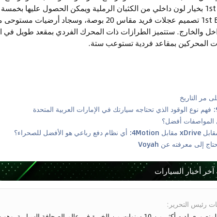
المحرك. تتميز كل 1st Edition بخيار لون داخلي من الكثبان الرملية ويمكن الحصول عليها
ثنائية. يتضمن طراز 1st Edition تصميم عجلات فريد مقاس 20 بو
1st Editi في الداخل والخارج. ستتميز الطرازات ذات المحرك الفردي بمقعد طويل 
ات المحركين بمقاعد فردية تستوعب ستة.
 آخر أخبار السيارات
ت رئيس التحرير
:
ياسر المنصوري لديه أكثر من 10 سنوات من الخبرة في عالم الصحافة السيارية