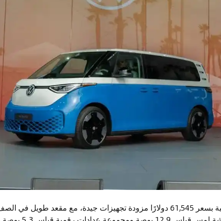
تأتي طرازات Pro S الأساسية بسعر 61,545 دولارًا مزودة تجهيزات جيدة، مع مقعد
نظام معلومات ترفيهي ب