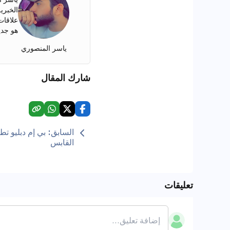
الخبري
هو جدي
ياسر المنصوري
شارك المقال
السابق
:
بي إم دبليو ت
القابس
تعليقات