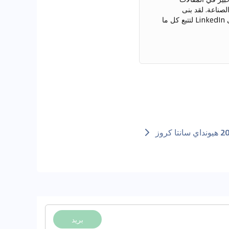
لصناعة. لقد بنى
علاقات قوية مع مصنعي السيارات وخبراء الصناعة. قم بالاتصال بلياسر المنصوري على LinkedIn لتتبع كل ما
بريد