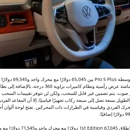
تتراوح أسعار الطرازات الم
ثنائية المحرك. يضاف إليها شاشة عرض رأسية ونظام كاميرات
700 واط مع 14 مكبر صوت. يتم تضمين غير قابل للسحب، ولكن لن تتوفر تقييمات ال
 الطويل بسعة تصل إلى سبعة ركاب تجهيزًا قياسيًا، إلا أن المقاعد الف
حرك الفردي وقياسية في الطرازات ذات المحركين. تفتح لوحة ألوان أحادي
تكلف الطرازات الحصرية للإطلاق 7,045