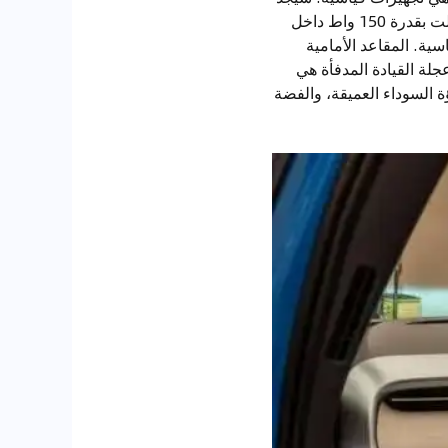
العائلات ثمانية منافذ USB-C بقدرة 45 واط، ومأخذ 12 فولت في صندوق السيارة، ومخرج 110 فولت بقدرة 150 واط داخل
صة هي جميعها تجهيزات قياسية. المقاعد الأمامية
ي. كما أن عجلة القيادة المدفأة هي
ة السوداء العميقة، والفضة