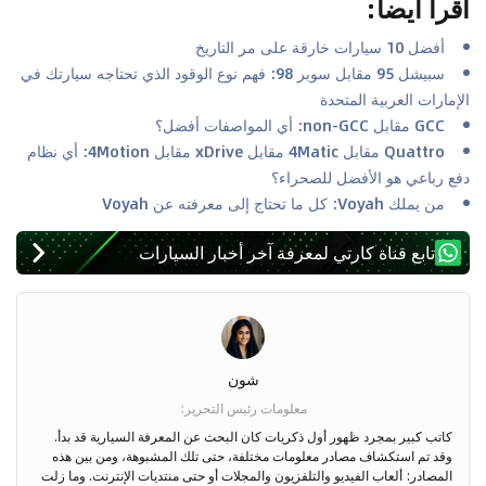
اقرأ أيضا
:
أفضل 10 سيارات خارقة على مر التاريخ
سبيشل 95 مقابل سوبر 98: فهم نوع الوقود الذي تحتاجه سيارتك في
الإمارات العربية المتحدة
GCC مقابل non-GCC: أي المواصفات أفضل؟
Quattro مقابل 4Matic مقابل xDrive مقابل 4Motion: أي نظام
دفع رباعي هو الأفضل للصحراء؟
من يملك Voyah: كل ما تحتاج إلى معرفته عن Voyah
تابع قناة كارتي لمعرفة آخر أخبار السيارات
شون
معلومات رئيس التحرير
:
كاتب كبير بمجرد ظهور أول ذكريات كان البحث عن المعرفة السيارية قد بدأ.
وقد تم استكشاف مصادر معلومات مختلفة، حتى تلك المشبوهة، ومن بين هذه
المصادر: ألعاب الفيديو والتلفزيون والمجلات أو حتى منتديات الإنترنت. وما زلت