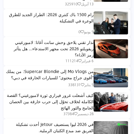
13 أبريل
325910
رام 1500 باك كنتري 2026: الطراز الجديد للطرق
الوعرة في التشكيلة
5 يونيو
0
نذار تقني يلاحق وحش سانت أغاتا: لامبورغيني
ريفويلتو 2026 تحت مجهر الاستدعاء… هل يتأثر
رمز الأداء؟
6 فبراير
111214
من Mo Vlogs إلى Supercar Blondie: من يملك
“أقوى جراج محتوى” للسيارات الخارقة في دبي؟
5 يناير
338131
كيف أشعلت غرور فيراري ثورة لامبورغيني؟ القصة
الكاملة لخلاف تحوّل إلى حرب خارقة بين الحصان
الجامح والثور الهائج
28 ديسمبر
37384
في 2026 ليوا يستضيف Jetour أحدث تشكيلة
الفريق ضد مبدع الكثبان الرملية.