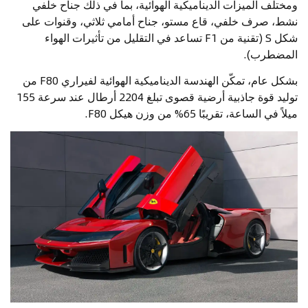
ومختلف الميزات الديناميكية الهوائية، بما في ذلك جناح خلفي
نشط، صرف خلفي، قاع مستو، جناح أمامي ثلاثي، وقنوات على
شكل S (تقنية من F1 تساعد في التقليل من تأثيرات الهواء
المضطرب).
بشكل عام، تمكّن الهندسة الديناميكية الهوائية لفيراري F80 من
توليد قوة جاذبية أرضية قصوى تبلغ 2204 أرطال عند سرعة 155
ميلاً في الساعة، تقريبًا 65% من وزن هيكل F80.