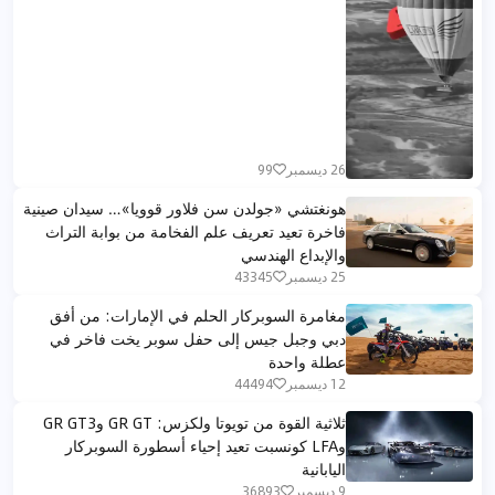
26 ديسمبر
99
هونغتشي «جولدن سن فلاور قوويا»… سيدان صينية
فاخرة تعيد تعريف علم الفخامة من بوابة التراث
والإبداع الهندسي
25 ديسمبر
43345
مغامرة السوبركار الحلم في الإمارات: من أفق
دبي وجبل جيس إلى حفل سوبر يخت فاخر في
عطلة واحدة
12 ديسمبر
44494
ثلاثية القوة من تويوتا ولكزس: GR GT وGR GT3
وLFA كونسبت تعيد إحياء أسطورة السوبركار
اليابانية
9 ديسمبر
36893