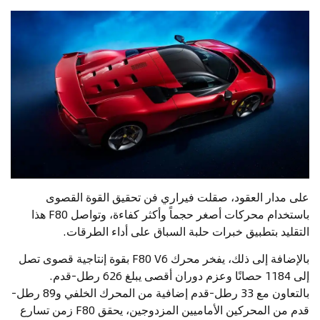
على مدار العقود، صقلت فيراري فن تحقيق القوة القصوى
باستخدام محركات أصغر حجماً وأكثر كفاءة، وتواصل F80 هذا
التقليد بتطبيق خبرات حلبة السباق على أداء الطرقات.
بالإضافة إلى ذلك، يفخر محرك F80 V6 بقوة إنتاجية قصوى تصل
إلى 1184 حصانًا وعزم دوران أقصى يبلغ 626 رطل-قدم.
بالتعاون مع 33 رطل-قدم إضافية من المحرك الخلفي و89 رطل-
قدم من المحركين الأماميين المزدوجين، يحقق F80 زمن تسارع