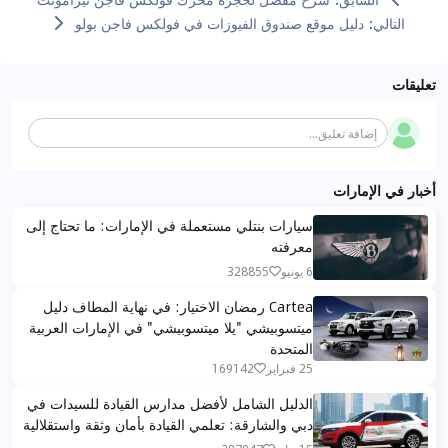
التالي
:
دليل موقع صندوق الفيوزات في فولكس فاجن بولو
تعليقات
إضافة تعليق...
أخبار في الإمارات
سيارات بنتلي مستعملة في الإمارات: ما تحتاج إلى
معرفته
6 يونيو
328855
Cartea رمضان الاختيار: في نهاية المطاف دليل
ميتسوبيشي "يلا ميتسوبيشي" في الإمارات العربية
المتحدة
25 فبراير
169142
الدليل الشامل لأفضل مدارس القيادة للسيدات في
دبي والشارقة: تعلمي القيادة بأمان وثقة واستقلالية