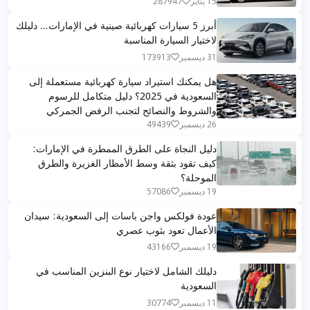
15 يناير
287947
أبرز 5 سيارات كهربائية صينية في الإمارات… دليلك
لاختيار السيارة المناسبة
31 ديسمبر
173913
هل يمكنك استيراد سيارة كهربائية مستعملة إلى
السعودية في 2025؟ دليل متكامل للرسوم
والشروط والنصائح لتجنب الرفض الجمركي
26 ديسمبر
49439
دليل النجاة على الطرق الممطرة في الإمارات:
كيف تقود بثقة وسط الأمطار الغزيرة والطرق
الموحلة؟
19 ديسمبر
57086
عودة فولكس واجن باسات إلى السعودية: سيدان
الأعمال تعود بثوب عصري
19 ديسمبر
43166
دليلك الشامل لاختيار نوع البنزين المناسب في
السعودية
11 ديسمبر
30774