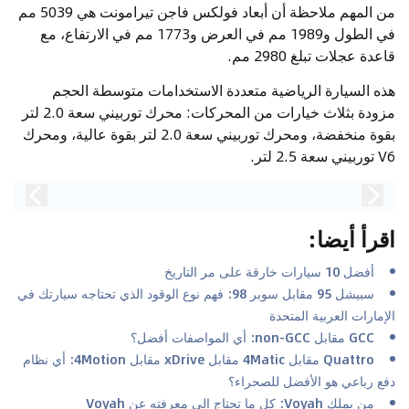
من المهم ملاحظة أن أبعاد فولكس فاجن تيرامونت هي 5039 مم
في الطول و1989 مم في العرض و1773 مم في الارتفاع، مع
قاعدة عجلات تبلغ 2980 مم.
هذه السيارة الرياضية متعددة الاستخدامات متوسطة الحجم
مزودة بثلاث خيارات من المحركات: محرك توربيني سعة 2.0 لتر
بقوة منخفضة، ومحرك توربيني سعة 2.0 لتر بقوة عالية، ومحرك
V6 توربيني سعة 2.5 لتر.
35
/
2
اقرأ أيضا
:
أفضل 10 سيارات خارقة على مر التاريخ
سبيشل 95 مقابل سوبر 98: فهم نوع الوقود الذي تحتاجه سيارتك في
الإمارات العربية المتحدة
GCC مقابل non-GCC: أي المواصفات أفضل؟
Quattro مقابل 4Matic مقابل xDrive مقابل 4Motion: أي نظام
دفع رباعي هو الأفضل للصحراء؟
من يملك Voyah: كل ما تحتاج إلى معرفته عن Voyah