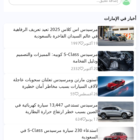
إضافة تعليق...
أخبار في الإمارات
مرسيدس اس كلاس 2025 تعيد تعريف الرفاهية
في عالم السيدان الفاخرة بالسعودية
19 أكتوبر
1997
مرسيدس S-Class كوبيه: المميزات والتصميم
ودليل الفخامة
20 أكتوبر
2332
أستون مارتن ومرسيدس تعلنان سحوبات عاجلة
لآلاف السيارات بسبب مخاطر أمان خطيرة
26 أغسطس
55
مرسيدس تستدعي 13,447 سيارة كهربائية في
الصين بسبب خطر ارتفاع حرارة البطارية
17 يونيو
634
استدعاء 230 سيارة مرسيدس S-Class في
السعودية