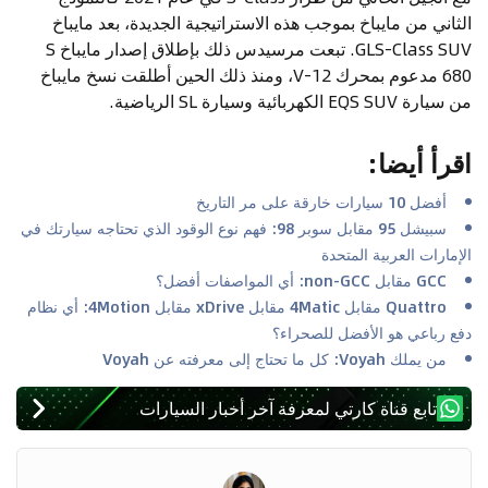
الثاني من مايباخ بموجب هذه الاستراتيجية الجديدة، بعد مايباخ
GLS-Class SUV. تبعت مرسيدس ذلك بإطلاق إصدار مايباخ S
680 مدعوم بمحرك V-12، ومنذ ذلك الحين أطلقت نسخ مايباخ
من سيارة EQS SUV الكهربائية وسيارة SL الرياضية.
اقرأ أيضا
:
أفضل 10 سيارات خارقة على مر التاريخ
سبيشل 95 مقابل سوبر 98: فهم نوع الوقود الذي تحتاجه سيارتك في
الإمارات العربية المتحدة
GCC مقابل non-GCC: أي المواصفات أفضل؟
Quattro مقابل 4Matic مقابل xDrive مقابل 4Motion: أي نظام
دفع رباعي هو الأفضل للصحراء؟
من يملك Voyah: كل ما تحتاج إلى معرفته عن Voyah
تابع قناة كارتي لمعرفة آخر أخبار السيارات