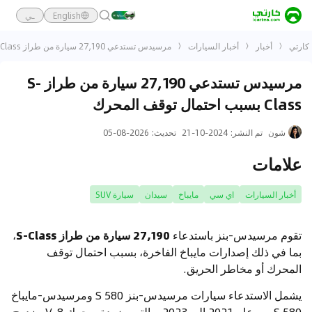
English
ـي
كارتي
أخبار
أخبار السيارات
مرسيدس تستدعي 27,190 سيارة من طراز S-Class بسبب احتمال توقف المحرك
مرسيدس تستدعي 27,190 سيارة من طراز S-
Class بسبب احتمال توقف المحرك
شون
تم النشر
:
2024-10-21
تحديث
:
2026-08-05
علامات
أخبار السيارات
اي سي
مايباخ
سيدان
سيارة SUV
تقوم مرسيدس-بنز باستدعاء
27,190 سيارة من طراز S-Class
،
بما في ذلك إصدارات مايباخ الفاخرة، بسبب احتمال توقف
المحرك أو مخاطر الحريق.
يشمل الاستدعاء سيارات مرسيدس-بنز S 580 ومرسيدس-مايباخ
S 580 من عام 2021 إلى 2023، والتي مزودة بمحرك V-8 مزدوج