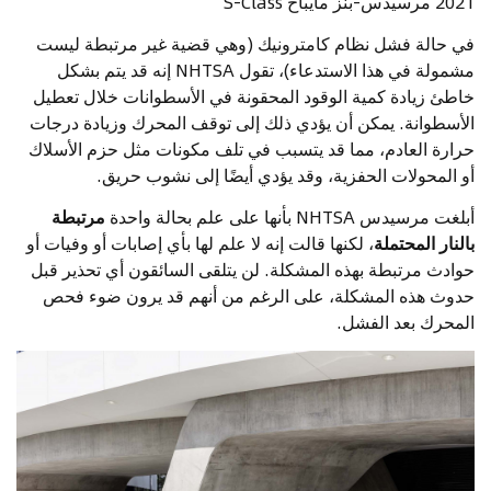
2021 مرسيدس-بنز مايباخ S-Class
في حالة فشل نظام كامترونيك (وهي قضية غير مرتبطة ليست
مشمولة في هذا الاستدعاء)، تقول NHTSA إنه قد يتم بشكل
خاطئ زيادة كمية الوقود المحقونة في الأسطوانات خلال تعطيل
الأسطوانة. يمكن أن يؤدي ذلك إلى توقف المحرك وزيادة درجات
حرارة العادم، مما قد يتسبب في تلف مكونات مثل حزم الأسلاك
أو المحولات الحفزية، وقد يؤدي أيضًا إلى نشوب حريق.
أبلغت مرسيدس NHTSA بأنها على علم بحالة واحدة
مرتبطة
بالنار المحتملة
، لكنها قالت إنه لا علم لها بأي إصابات أو وفيات أو
حوادث مرتبطة بهذه المشكلة. لن يتلقى السائقون أي تحذير قبل
حدوث هذه المشكلة، على الرغم من أنهم قد يرون ضوء فحص
المحرك بعد الفشل.