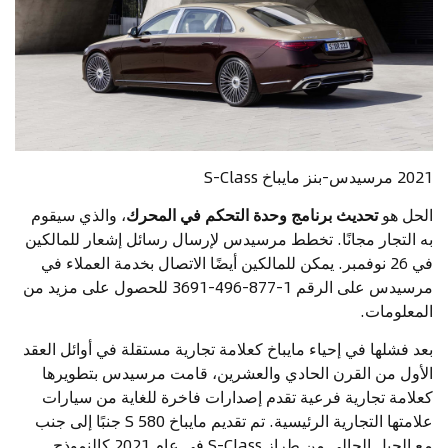
2021 مرسيدس-بنز مايباخ S-Class
الحل هو
تحديث برنامج وحدة التحكم في المحرك
، والذي سيقوم
به التجار مجانًا. تخطط مرسيدس لإرسال رسائل إشعار للمالكين
في 26 نوفمبر. يمكن للمالكين أيضًا الاتصال بخدمة العملاء في
مرسيدس على الرقم 1-877-496-3691 للحصول على مزيد من
المعلومات.
بعد فشلها في إحياء مايباخ كعلامة تجارية مستقلة في أوائل العقد
الأول من القرن الحادي والعشرين، قامت مرسيدس بتطويرها
كعلامة تجارية فرعية تقدم إصدارات فاخرة للغاية من سيارات
علامتها التجارية الرئيسية. تم تقديم مايباخ S 580 جنبًا إلى جنب
مع الجيل الحالي من طراز S-Class في عام 2021 كالنموذج