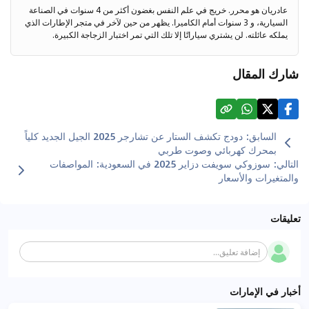
عادريان هو محرر. خريج في علم النفس بغضون أكثر من 4 سنوات في الصناعة
السيارية، و 3 سنوات أمام الكاميرا. يظهر من حين لآخر في متجر الإطارات الذي
يملكه عائلته. لن يشتري سياراتًا إلا تلك التي تمر اختبار الزجاجة الكبيرة.
شارك المقال
السابق
:
دودج تكشف الستار عن تشارجر 2025 الجيل الجديد كلياً
بمحرك كهربائي وصوت طربي
التالي
:
سوزوكي سويفت دزاير 2025 في السعودية: المواصفات
والمتغيرات والأسعار
تعليقات
إضافة تعليق...
أخبار في الإمارات