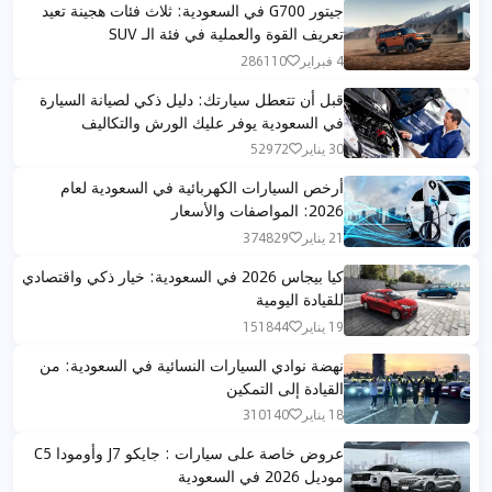
جيتور G700 في السعودية: ثلاث فئات هجينة تعيد
تعريف القوة والعملية في فئة الـ SUV
4 فبراير
286110
قبل أن تتعطل سيارتك: دليل ذكي لصيانة السيارة
في السعودية يوفر عليك الورش والتكاليف
30 يناير
52972
أرخص السيارات الكهربائية في السعودية لعام
2026: المواصفات والأسعار
21 يناير
374829
كيا بيجاس 2026 في السعودية: خيار ذكي واقتصادي
للقيادة اليومية
19 يناير
151844
نهضة نوادي السيارات النسائية في السعودية: من
القيادة إلى التمكين
18 يناير
310140
عروض خاصة على سيارات : جايكو J7 وأومودا C5
موديل 2026 في السعودية