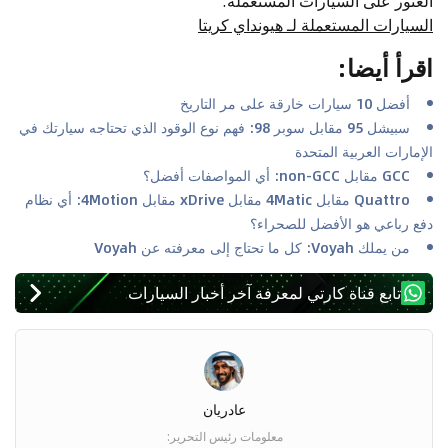
العثور على السيارات المستعملة
:
السيارات المستعملة لـ هيونداي كريتا
اقرأ أيضا
:
أفضل 10 سيارات خارقة على مر التاريخ
سبيشل 95 مقابل سوبر 98: فهم نوع الوقود الذي تحتاجه سيارتك في
الإمارات العربية المتحدة
GCC مقابل non-GCC: أي المواصفات أفضل؟
Quattro مقابل 4Matic مقابل xDrive مقابل 4Motion: أي نظام
دفع رباعي هو الأفضل للصحراء؟
من يملك Voyah: كل ما تحتاج إلى معرفته عن Voyah
تابع قناة كارتي لمعرفة آخر أخبار السيارات
عادريان
معلومات رئيس التحرير
: