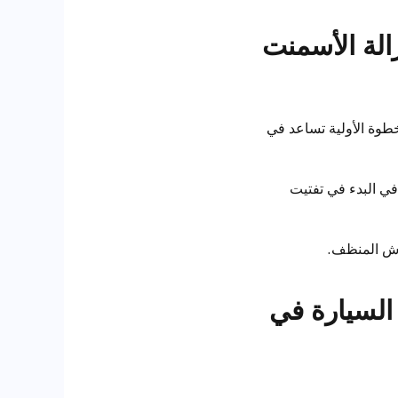
زالة الأسمنت
 المتصلب برفق (بزاوية ≤ 30 درجة). هذه الخطوة الأولية تساعد في
و 6.5. يمكن أن يساعد ذلك في البدء في تفتيت
رش المنظف.
 السيارة في