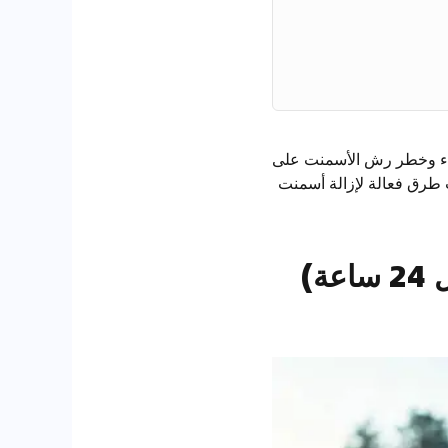
دة في عام 2025، فإن مواجهة مواقع البناء وخطر رش الأسمنت على
ث طرق فعالة لإزالة أسمنت
أولاً: 3 خطوات للمعالجة الطارئة لبقع الأسمنت (خلال 24 ساعة)