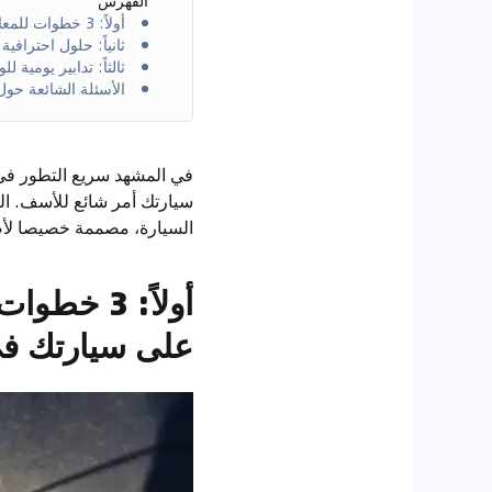
الفهرس
أولاً: 3 خطوات للمعالجة الطارئة لبقع الأسمنت (خلال 24 ساعة) على سيارتك في الإمارات
ثانياً: حلول احترافي
ثالثاً: تدابير يومية
الأسئلة الشائعة حول
سيارتك أمر شائع للأسف. الت
السيارة، مصممة خصيصا لأصح
على سيارتك في