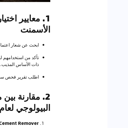
1. معايير اخت
الأسمنت
ابحث عن شعار اعتماد DFMCC (مجلس دبي لإطارات ومصانع المدينة). يشير هذا إلى الالتزام بمعايير الجودة 
تأكد من استخدامهم لمو
ذات الأساس المذيب.
اطلب تقرير فحص سمك ا
2. مقارنة بين
البيولوجي لعام 2025 في الإمارا
 Cement Remover